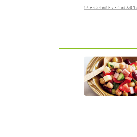
#
キャベツ 牛肉
#
トマト 牛肉
#
大根 牛