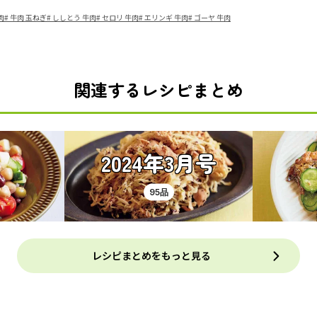
肉
#
牛肉 玉ねぎ
#
ししとう 牛肉
#
セロリ 牛肉
#
エリンギ 牛肉
#
ゴーヤ 牛肉
関連するレシピまとめ
2024年3月号
95品
レシピまとめをもっと見る