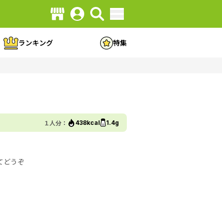
ランキング
特集
１人分：
438kcal
1.4g
てどうぞ