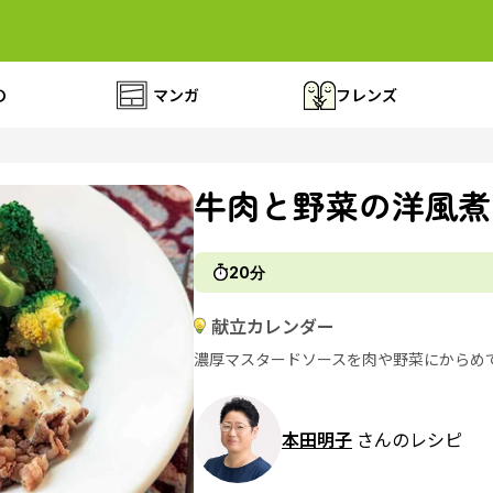
の
マンガ
フレンズ
牛肉と野菜の洋風煮
20分
献立カレンダー
濃厚マスタードソースを肉や野菜にからめ
本田明子
さんのレシピ