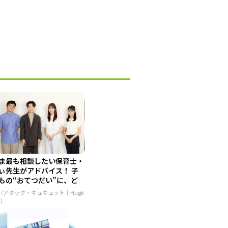
ま最も相談したい保育士・
ぃ先生がアドバイス！ 子
もの“おてつだい”に、ど
..
R（アタック・キュキュット｜Hugk
m）