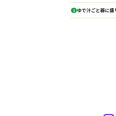
ゆで汁ごと器に盛
3