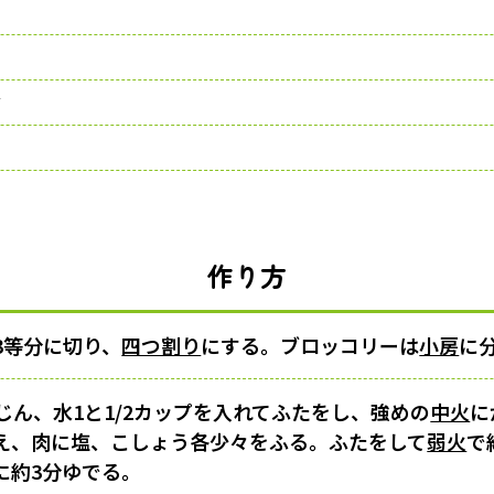
ド
作り方
3等分に切り、
四つ割り
にする。ブロッコリーは
小房
に
じん、水1と1/2カップを入れてふたをし、強めの
中火
に
え、肉に塩、こしょう各少々をふる。ふたをして
弱火
で
に約3分ゆでる。