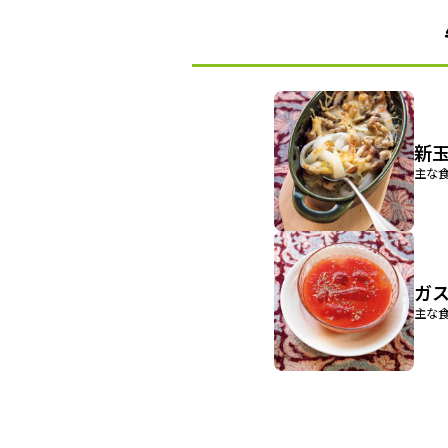
新
主な食
ガ
主な食