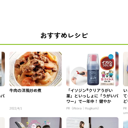
おすすめレシピ
牛肉の洋風炒め煮
「イソジン®クリアうがい
い
いパ
薬」といっしょに「うがいパ
て
ワー」で一年中！ 健やか
ど
ん.
2022/4/1
PR（iNova｜Hugkum）
P
u