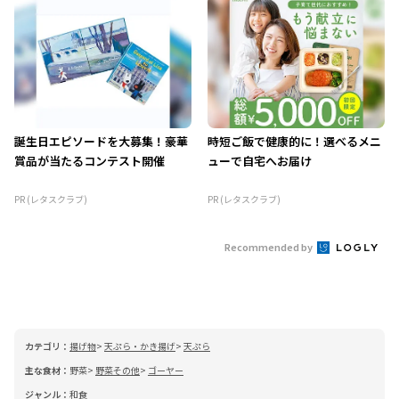
誕生日エピソードを大募集！豪華
時短ご飯で健康的に！選べるメニ
賞品が当たるコンテスト開催
ューで自宅へお届け
PR (レタスクラブ)
PR (レタスクラブ)
Recommended by
カテゴリ：
揚げ物
天ぷら・かき揚げ
天ぷら
主な食材：
野菜
野菜その他
ゴーヤー
ジャンル：
和食