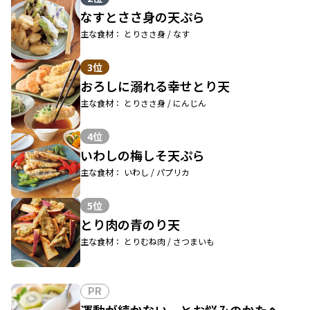
なすとささ身の天ぷら
主な食材： とりささ身 / なす
3位
おろしに溺れる幸せとり天
主な食材： とりささ身 / にんじん
4位
いわしの梅しそ天ぷら
主な食材： いわし / パプリカ
5位
とり肉の青のり天
主な食材： とりむね肉 / さつまいも
PR