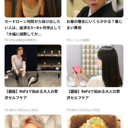
カードローン地獄から抜け出した
お墓の撤去にいくらかかる？墓じ
い人は、返済を3～6ヶ月停止して
まい費用
『大幅に減額してか...
PR (渋谷法務総合事務所)
PR (くらしの話題)
【銀座】ReFaで始める大人の贅
【銀座】ReFaで始める大人の贅
沢セルフケア
沢セルフケア
PR (ReFa GINZA on CREA)
PR (ReFa GINZA on CREA)