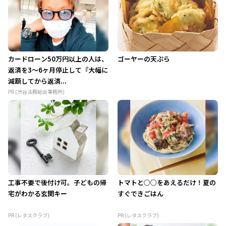
カードローン50万円以上の人は、
ゴーヤーの天ぷら
返済を3～6ヶ月停止して『大幅に
減額してから返済...
PR (渋谷法務総合事務所)
工事不要で後付け可。子どもの帰
トマトと○○をあえるだけ！夏の
宅がわかる玄関キー
すぐできごはん
PR (レタスクラブ)
PR (レタスクラブ)