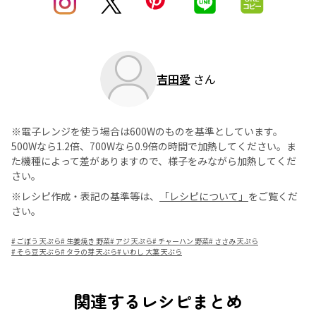
吉田愛
さん
※電子レンジを使う場合は600Wのものを基準としています。
500Wなら1.2倍、700Wなら0.9倍の時間で加熱してください。ま
た機種によって差がありますので、様子をみながら加熱してくだ
さい。
※レシピ作成・表記の基準等は、
「レシピについて」
をご覧くだ
さい。
#
ごぼう 天ぷら
#
生姜焼き 野菜
#
アジ 天ぷら
#
チャーハン 野菜
#
ささみ 天ぷら
#
そら豆 天ぷら
#
タラの芽 天ぷら
#
いわし 大葉 天ぷら
関連するレシピまとめ