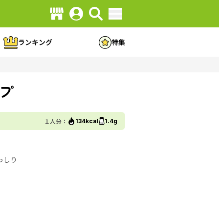
ランキング
特集
プ
１人分：
134kcal
1.4g
っしり