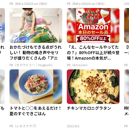
PR（ReFa GINZA on CREA）
PR（ReFa GINZA on CREA）
202
うれ
おかたづけもできる点がうれ
「え、こんなセールやってた
【
リ
しい！ 動物の鳴き声やセリ
の？」80％OFF以上が続々登
ー
ニ
フが盛りだくさんの「アニ
場！Amazonの本気が...
ア ...
PR（タカラトミー｜Hugkum）
PR（Amazon）
P
ども
トマトと○○をあえるだけ！
チキンマカロニグラタン
時
夏のすぐできごはん
メ
PR（レタスクラブ）
2022/4/1
P