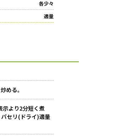
各少々
適量
で炒める。
表示より2分短く煮
パセリ(ドライ)適量