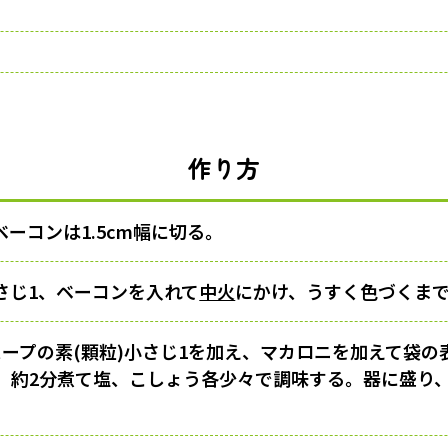
作り方
ーコンは1.5cm幅に切る。
さじ1、ベーコンを入れて
中火
にかけ、うすく色づくま
スープの素(顆粒)小さじ1を加え、マカロニを加えて袋の
、約2分煮て塩、こしょう各少々で調味する。器に盛り、