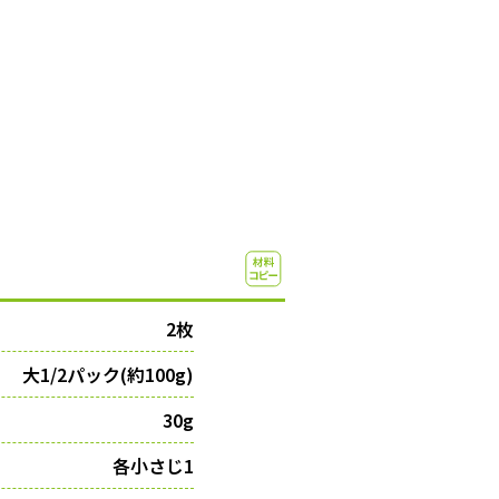
2枚
大1/2パック(約100g)
30g
各小さじ1