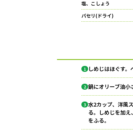
塩、こしょう
パセリ(ドライ)
しめじはほぐす。ベ
1
鍋にオリーブ油小
2
水2カップ、洋風
3
る。しめじを加え
をふる。