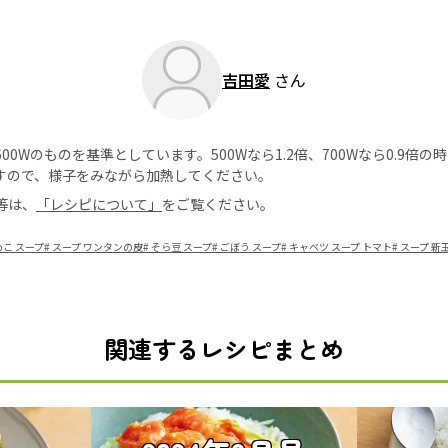
吉田愛
さん
0Wのものを基準としています。500Wなら1.2倍、700Wなら0.9倍
すので、様子をみながら加熱してください。
等は、
「レシピについて」
をご覧ください。
めこ スープ
#
スープ ワンタンの皮
#
そら豆 スープ
#
ごぼう スープ
#
キャベツ スープ トマト
#
スープ 新
関連するレシピまとめ