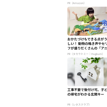
PR（Amazon）
おかたづけもできる点が
しい！ 動物の鳴き声やセ
フが盛りだくさんの「ア
ア ...
PR（タカラトミー｜Hugkum）
工事不要で後付け可。子
の帰宅がわかる玄関キー
PR（レタスクラブ）