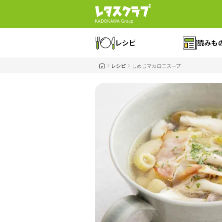
レシピ
読みも
レシピ
しめじマカロニスープ