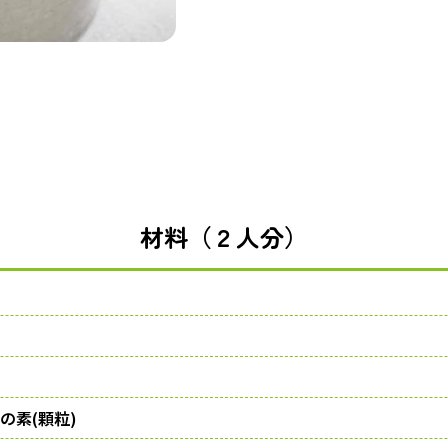
材料（２人分）
の素(顆粒)