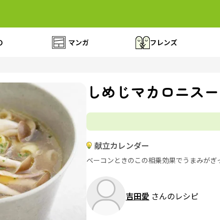
の
マンガ
フレンズ
しめじマカロニスー
献立カレンダー
ベーコンときのこの相乗効果でうまみがぎ
吉田愛
さんのレシピ