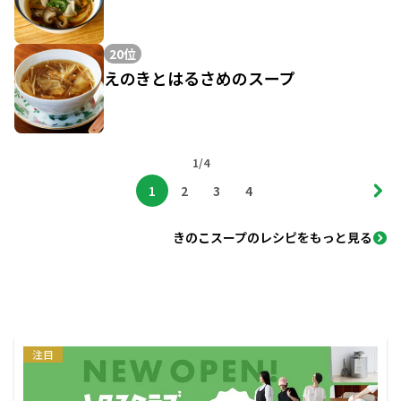
20位
えのきとはるさめのスープ
1/4
1
2
3
4
きのこスープのレシピをもっと見る
注目