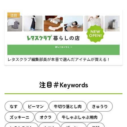
注目
レタスクラブ編集部員が本音で選んだアイテムが買える！
注目＃Keywords
なす
ピーマン
牛切り落とし肉
きゅうり
ズッキーニ
オクラ
牛しゃぶしゃぶ用肉