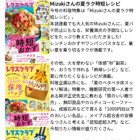
Mizukiさんの夏ラク時短レシピ
今号の料理特集は「Mizukiさんの夏ラク時
短レシピ」。
本誌連載でも大人気のMizukiさんに、夏バ
テ防止にもなる、栄養満点の手間なしレシ
ピをたっぷり教えていただきました!
レンチンおかずやワンパンパスタなど、暑
い夏を乗り切るテクが満載です。
その他、火を使わない「体感“秒”副菜」
や、おうちで作れる「麻辣レシピ」など、
夏に作りたくなるレシピが満載。
料理企画以外にも、「夏のベタベタ床スッ
キリ解消」特集や、睡眠研究の第一人者で
ある柳沢正史先生に教わる「質のいい眠り
方」、無印良品やカルディコーヒーファー
ム、成城石井などで買える「1000円台以下
のおいしい名品」、メイプル超合金の安藤
なつさんと考える「認知症超入門」など、
今知りたい情報が盛りだくさん。