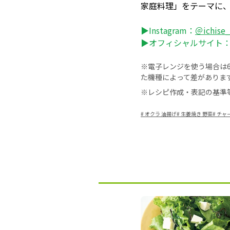
家庭料理」をテーマに
▶Instagram：
＠ichise
▶オフィシャルサイト
※電子レンジを使う場合は60
た機種によって差がありま
※レシピ作成・表記の基準
#
オクラ 油揚げ
#
生姜焼き 野菜
#
チャ