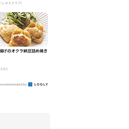
R（レタスクラブ）
揚げのオクラ納豆詰め焼き
2/4/1
Recommended by