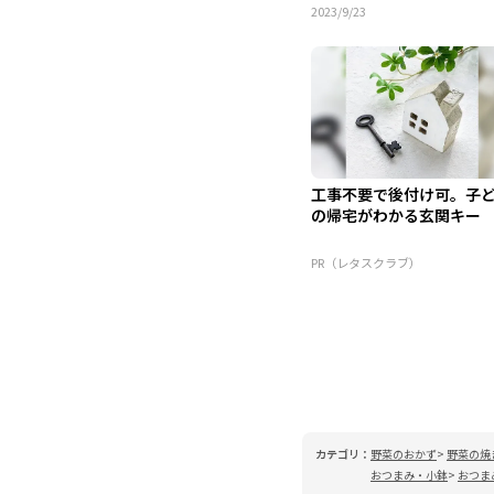
2023/9/23
工事不要で後付け可。子
の帰宅がわかる玄関キー
PR（レタスクラブ）
カテゴリ：
野菜のおかず
野菜の焼
おつまみ・小鉢
おつま