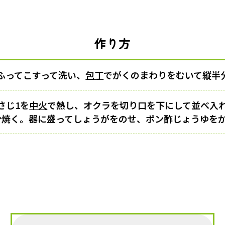
作り方
ふってこすって洗い、
包丁
でがくのまわりをむいて縦半
さじ1を
中火
で熱し、オクラを切り口を下にして並べ入
分焼く。器に盛ってしょうがをのせ、ポン酢じょうゆを