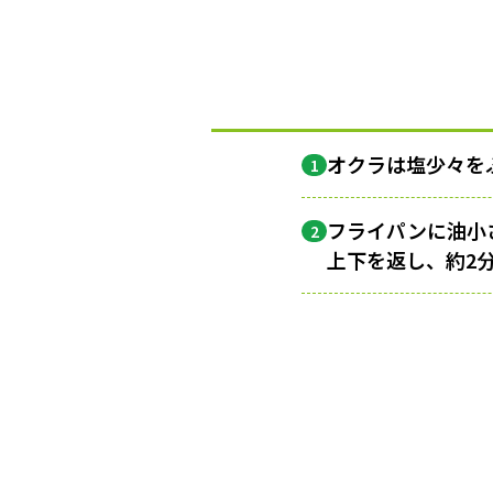
オクラは塩少々を
1
フライパンに油小
2
上下を返し、約2