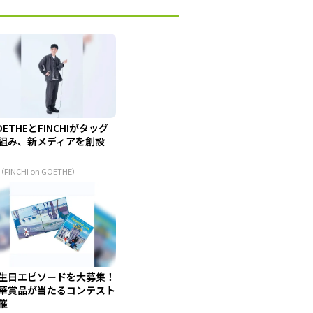
OETHEとFINCHIがタッグ
組み、新メディアを創設
（FINCHI on GOETHE）
生日エピソードを大募集！
華賞品が当たるコンテスト
催