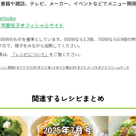
、書籍や雑誌、テレビ、メーカー、イベントなどでメニュー開
_etsuko
：
市瀬悦子オフィシャルサイト
0Wのものを基準としています。500Wなら1.2倍、700Wなら0.9倍
すので、様子をみながら加熱してください。
等は、
「レシピについて」
をご覧ください。
ーハン 野菜
#
オクラ サラダ
#
オクラ 焼く
#
オクラ 明太子
#
オクラ スープ
#
オクラ クリームチーズ
関連するレシピまとめ
2025年7月号