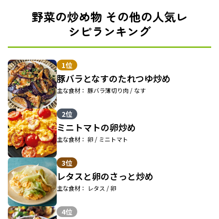
野菜の炒め物 その他の人気レ
シピランキング
1位
豚バラとなすのたれつゆ炒め
主な食材： 豚バラ薄切り肉 / なす
2位
ミニトマトの卵炒め
主な食材： 卵 / ミニトマト
3位
レタスと卵のさっと炒め
主な食材： レタス / 卵
4位