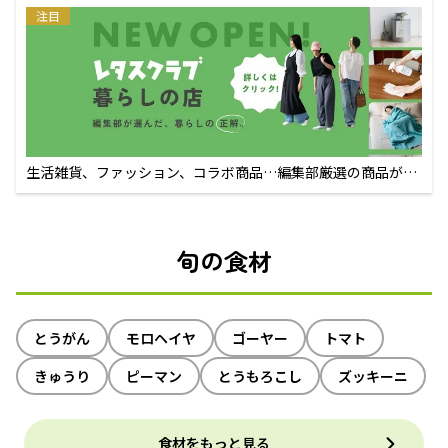
注目
生活雑貨、ファッション、コラボ商品…編集部厳選の商品が買
えるECサイト
旬の食材
とうがん
モロヘイヤ
ゴーヤー
トマト
きゅうり
ピーマン
とうもろこし
ズッキーニ
食材をもっと見る