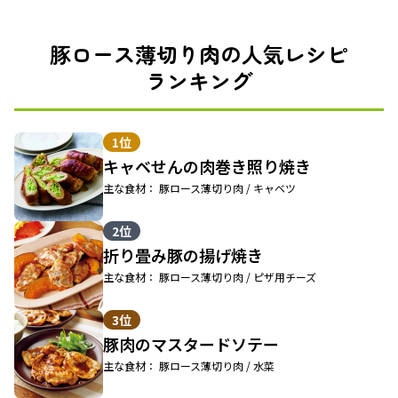
豚ロース薄切り肉の人気レシピ
ランキング
1位
キャベせんの肉巻き照り焼き
主な食材： 豚ロース薄切り肉 / キャベツ
2位
折り畳み豚の揚げ焼き
主な食材： 豚ロース薄切り肉 / ピザ用チーズ
3位
豚肉のマスタードソテー
主な食材： 豚ロース薄切り肉 / 水菜