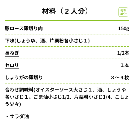
材料（２人分）
豚ロース薄切り肉
150g
下味(しょうゆ、酒、片栗粉各小さじ１)
長ねぎ
1/2本
セロリ
１本
しょうが
の薄切り
３〜４枚
合わせ調味料(オイスターソース大さじ１、酒、しょうゆ
各小さじ１、ごま油小さじ1/2、片栗粉小さじ1/4、こしょ
う少々)
・サラダ油