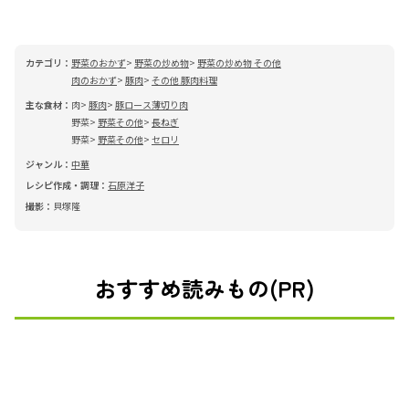
カテゴリ：
野菜のおかず
野菜の炒め物
野菜の炒め物 その他
肉のおかず
豚肉
その他 豚肉料理
主な食材：
肉
豚肉
豚ロース薄切り肉
野菜
野菜その他
長ねぎ
野菜
野菜その他
セロリ
ジャンル：
中華
レシピ作成・調理：
石原洋子
撮影：
貝塚隆
おすすめ読みもの(PR)