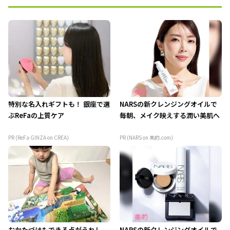
特別な名入れギフトも！ 銀座で選
NARSの新クレンジングオイルで
ぶReFaの上質ケア
毎朝、メイク映えする潤い美肌へ
PR (ReFa GINZA on CREA)
PR (NARS on 美的.com)
おかたづけもできる点がうれし
NARSの新クレンジングオイルで