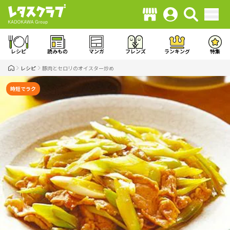
レシピ
読みもの
マンガ
フレンズ
ランキング
特集
レシピ
豚肉とセロリのオイスター炒め
時短でラク