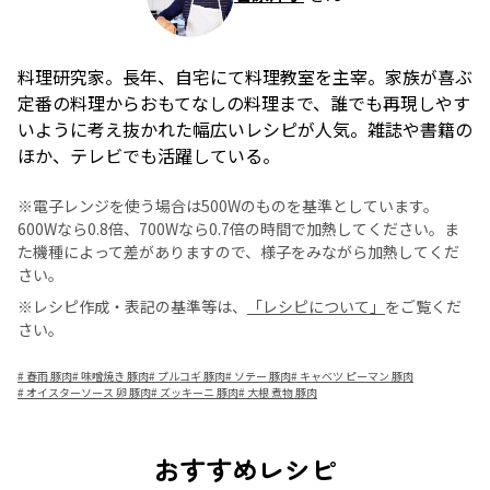
料理研究家。長年、自宅にて料理教室を主宰。家族が喜ぶ
定番の料理からおもてなしの料理まで、誰でも再現しやす
いように考え抜かれた幅広いレシピが人気。雑誌や書籍の
ほか、テレビでも活躍している。
※電子レンジを使う場合は500Wのものを基準としています。
600Wなら0.8倍、700Wなら0.7倍の時間で加熱してください。ま
た機種によって差がありますので、様子をみながら加熱してくだ
さい。
※レシピ作成・表記の基準等は、
「レシピについて」
をご覧くだ
さい。
#
春雨 豚肉
#
味噌焼き 豚肉
#
プルコギ 豚肉
#
ソテー 豚肉
#
キャベツ ピーマン 豚肉
#
オイスターソース 卵 豚肉
#
ズッキーニ 豚肉
#
大根 煮物 豚肉
おすすめレシピ