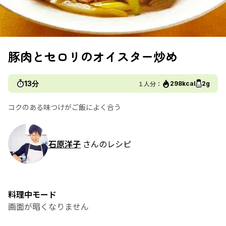
豚肉とセロリのオイスター炒め
13分
１人分：
298kcal
2g
コクのある味つけがご飯によく合う
石原洋子
さんのレシピ
料理中モード
画面が暗くなりません