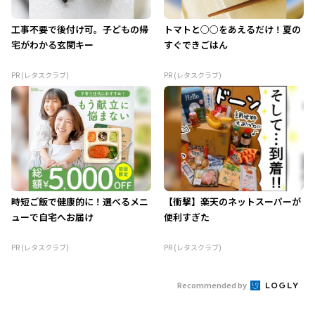
工事不要で後付け可。子どもの帰
トマトと○○をあえるだけ！夏の
宅がわかる玄関キー
すぐできごはん
PR (レタスクラブ)
PR (レタスクラブ)
時短ご飯で健康的に！選べるメニ
【衝撃】楽天のネットスーパーが
ューで自宅へお届け
便利すぎた
PR (レタスクラブ)
PR (レタスクラブ)
Recommended by