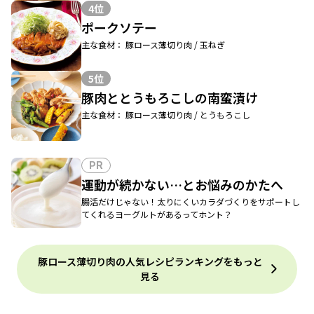
4位
ポークソテー
主な食材： 豚ロース薄切り肉 / 玉ねぎ
5位
豚肉ととうもろこしの南蛮漬け
主な食材： 豚ロース薄切り肉 / とうもろこし
PR
運動が続かない…とお悩みのかたへ
腸活だけじゃない！太りにくいカラダづくりをサポートし
てくれるヨーグルトがあるってホント？
豚ロース薄切り肉の人気レシピランキングをもっと
見る