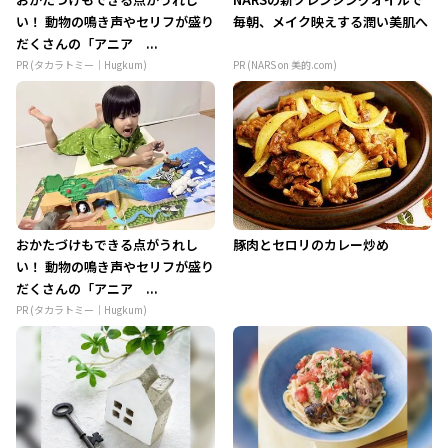
い！ 動物の鳴き声やセリフが盛り
毎朝、メイク映えする潤い美肌へ
だくさんの「アニア ...
PR (タカラトミー｜Hugkum)
PR (NARS on 美的.com)
おかたづけもできる点がうれし
豚肉とセロリのカレー炒め
い！ 動物の鳴き声やセリフが盛り
だくさんの「アニア ...
PR (タカラトミー｜Hugkum)