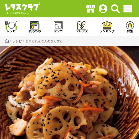
レシピ
読みもの
マンガ
フレンズ
ランキング
特集
レシピ
とりとれんこんのきんぴら