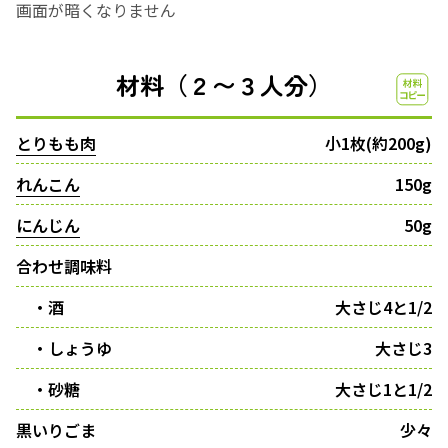
画面が暗くなりません
材料（２〜３人分）
とりもも肉
小1枚(約200g)
れんこん
150g
にんじん
50g
合わせ調味料
・酒
大さじ4と1/2
・しょうゆ
大さじ3
・砂糖
大さじ1と1/2
黒いりごま
少々