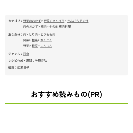
カテゴリ：
野菜のおかず
野菜のきんぴら
きんぴら その他
肉のおかず
鶏肉
その他 鶏肉料理
主な食材：
肉
とり肉
とりもも肉
野菜
根菜
れんこん
野菜
根菜
にんじん
ジャンル：
和食
レシピ作成・調理：
笠原将弘
撮影：
広瀬貴子
おすすめ読みもの(PR)