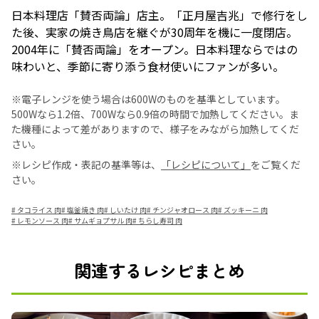
日本料理店「賛否両論」店主。「正月屋吉兆」で修行をし
た後、実家の焼き鳥店を継ぐが30周年を機に一度閉店。
2004年に「賛否両論」をオープン。日本料理ならではの
味わいと、季節に寄り添う食材使いにファンが多い。
※電子レンジを使う場合は600Wのものを基準としています。
500Wなら1.2倍、700Wなら0.9倍の時間で加熱してください。ま
た機種によって差がありますので、様子をみながら加熱してくだ
さい。
※レシピ作成・表記の基準等は、
「レシピについて」
をご覧くだ
さい。
#
タコライス 肉
#
塩釜焼き 肉
#
しいたけ 肉
#
チンジャオロース 肉
#
ズッキーニ 肉
#
レモンソース 肉
#
サムギョプサル 肉
#
ちらし寿司 肉
関連するレシピまとめ