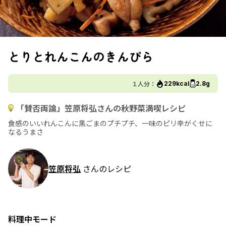
とりとれんこんのきんぴら
１人分：
229kcal
2.8g
「賛否両論」笠原将弘さんの秋野菜満喫レシピ
食感のいいれんこんに黒ごまのプチプチ、一味のピリ辛がくせに
なるうまさ
笠原将弘
さんのレシピ
料理中モード