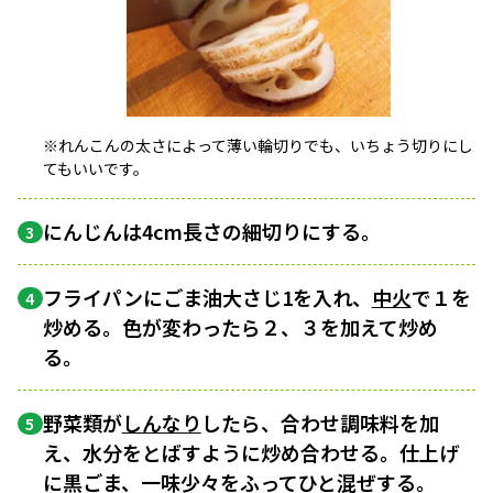
※れんこんの太さによって薄い輪切りでも、いちょう切りにし
てもいいです。
にんじんは4cm長さの細切りにする。
3
フライパンにごま油大さじ1を入れ、
中火
で１を
4
炒める。色が変わったら２、３を加えて炒め
る。
野菜類が
しんなり
したら、合わせ調味料を加
5
え、水分をとばすように炒め合わせる。仕上げ
に黒ごま、一味少々をふってひと混ぜする。