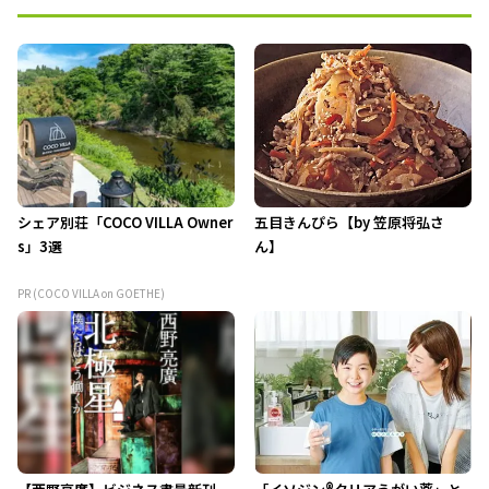
シェア別荘「COCO VILLA Owner
五目きんぴら【by 笠原将弘さ
s」3選
ん】
PR (COCO VILLA on GOETHE)