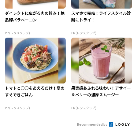
ダイレクトに広がる肉の旨み！絶
スマホで完結！ライフスタイル診
品豚バラベーコン
断にトライ！
PR (レタスクラブ)
PR (レタスクラブ)
トマトと○○をあえるだけ！夏の
果実感あふれる味わい！アサイー
すぐできごはん
＆ベリーの濃厚スムージー
PR (レタスクラブ)
PR (レタスクラブ)
Recommended by