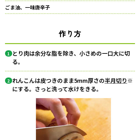
ごま油、一味唐辛子
作り方
とり肉は余分な脂を除き、小さめの一口大に切
1
る。
れんこんは皮つきのまま5mm厚さの
半月切り
※
2
にする。さっと洗って水けをきる。