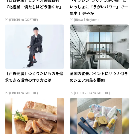
【西野亮廣】ビジネス書最新刊
「イソジン®クリアうがい薬」と
『北極星 僕たちはどう働くか』
いっしょに「うがいパワー」で一
年中！ 健やか
PR (FINCHI on GOETHE)
PR (iNova｜Hugkum)
【西野亮廣】つくりたいものを追
全国の絶景ポイントにサウナ付き
求できる環境の作り方とは
のシェア別荘を展開
PR (FINCHI on GOETHE)
PR (COCO VILLA on GOETHE)