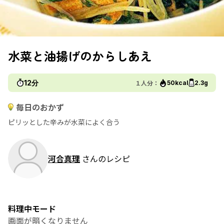
水菜と油揚げのからしあえ
12分
１人分：
50kcal
2.3g
毎日のおかず
ピリッとした辛みが水菜によく合う
河合真理
さんのレシピ
料理中モード
画面が暗くなりません