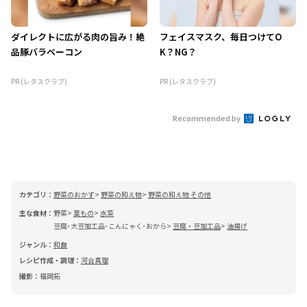
ダイレクトに広がる肉の旨み！絶
フェイスマスク、毎日つけてO
品豚バラベーコン
K？NG？
PR (レタスクラブ)
PR (レタスクラブ)
Recommended by
カテゴリ：
野菜のおかず
野菜の和え物
野菜の和え物 その他
主な食材：
野菜
葉もの
水菜
豆腐･大豆加工品･こんにゃく･おから
豆腐・豆加工品
油揚げ
ジャンル：
和食
レシピ作成・調理：
河合真理
撮影：
福岡拓