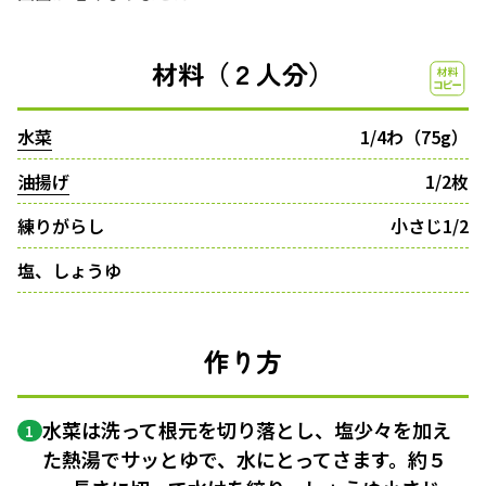
材料（２人分）
水菜
1/4わ（75g）
油揚げ
1/2枚
練りがらし
小さじ1/2
塩、しょうゆ
作り方
水菜は洗って根元を切り落とし、塩少々を加え
1
た熱湯でサッとゆで、水にとってさます。約５