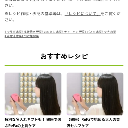
さい。
※レシピ作成・表記の基準等は、
「レシピについて」
をご覧くだ
さい。
#
サラダ 水菜
#
生姜焼き 野菜
#
おひたし 水菜
#
チャーハン 野菜
#
パスタ 水菜
#
ツナ 水菜
#
味噌汁 水菜
#
つけ麺 野菜
おすすめレシピ
特別な名入れギフトも！ 銀座で選
【銀座】ReFaで始める大人の贅
ぶReFaの上質ケア
沢セルフケア