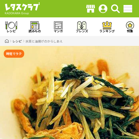
レシピ
読みもの
マンガ
フレンズ
ランキング
特集
レシピ
水菜と油揚げのからしあえ
時短でラク