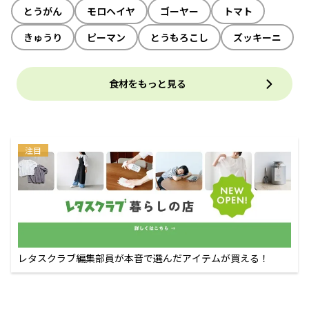
とうがん
モロヘイヤ
ゴーヤー
トマト
きゅうり
ピーマン
とうもろこし
ズッキーニ
食材をもっと見る
注目
レタスクラブ編集部員が本音で選んだアイテムが買える！