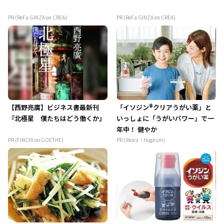
PR (ReFa GINZA on CREA)
PR (ReFa GINZA on CREA)
【西野亮廣】ビジネス書最新刊
「イソジン®クリアうがい薬」と
『北極星 僕たちはどう働くか』
いっしょに「うがいパワー」で一
年中！ 健やか
PR (FINCHI on GOETHE)
PR (iNova｜Hugkum)