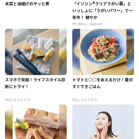
水菜と油揚げのサッと煮
「イソジン®クリアうがい薬」と
いっしょに「うがいパワー」で一
年中！ 健やか
PR (iNova｜Hugkum)
スマホで完結！ライフスタイル診
トマトと○○をあえるだけ！夏の
断にトライ！
すぐできごはん
PR (レタスクラブ)
PR (レタスクラブ)