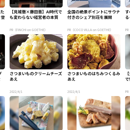
てた
【見城徹×藤田晋】AI時代で
全国の絶景ポイントにサウナ
す
々登
も変わらない経営者の本質
付きのシェア別荘を展開
る
PR（FINCHI on GOETHE）
PR（COCO VILLA on GOETHE）
PR
グ
さつまいものクリームチーズ
さつまいものはちみつくるみ
【
設
あえ
あえ
で
2022/4/1
2022/4/1
P