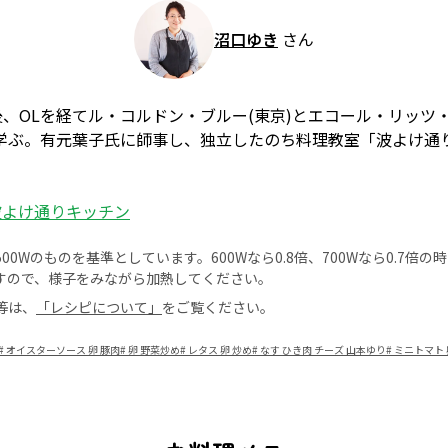
沼口ゆき
さん
、OLを経てル・コルドン・ブルー(東京)とエコール・リッツ
学ぶ。有元葉子氏に師事し、独立したのち料理教室「波よけ通り
波よけ通りキッチン
0Wのものを基準としています。600Wなら0.8倍、700Wなら0.7倍
すので、様子をみながら加熱してください。
等は、
「レシピについて」
をご覧ください。
#
オイスターソース 卵 豚肉
#
卵 野菜炒め
#
レタス 卵 炒め
#
なす ひき肉 チーズ 山本ゆり
#
ミニトマト 