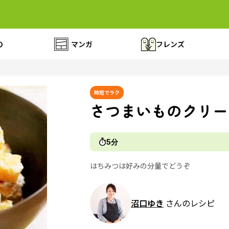
の
マンガ
フレンズ
時短でラク
さつまいものクリー
5分
はちみつは好みの分量でどうぞ
沼口ゆき
さんのレシピ