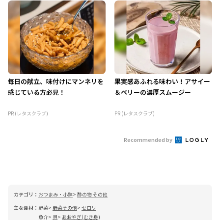
毎日の献立、味付けにマンネリを
果実感あふれる味わい！アサイー
感じている方必見！
＆ベリーの濃厚スムージー
PR (レタスクラブ)
PR (レタスクラブ)
Recommended by
カテゴリ：
おつまみ・小鉢
酢の物 その他
主な食材：
野菜
野菜その他
セロリ
魚介
貝
あおやぎ(むき身)