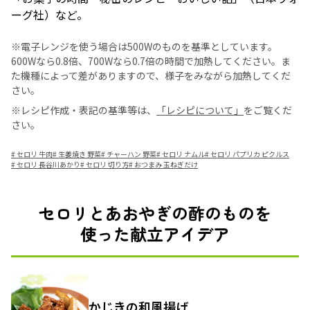
ーグ社）など。
※電子レンジを使う場合は500Wのものを基準としています。
600Wなら0.8倍、700Wなら0.7倍の時間で加熱してください。ま
た機種によって差がありますので、様子をみながら加熱してくだ
さい。
※レシピ作成・表記の基準等は、
「レシピについて」
をご覧くだ
さい。
#
セロリ 牛肉
#
生姜焼き 野菜
#
チャーハン 野菜
#
セロリ ナムル
#
セロリ パプリカ ピクルス
#
セロリ 長谷川あかり
#
セロリ 切り方
#
おつまみ 玉ねぎだけ
セロリとあおやぎの酢のものを
使った献立アイデア
かじきの和風揚げ