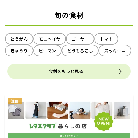
旬の食材
とうがん
モロヘイヤ
ゴーヤー
トマト
きゅうり
ピーマン
とうもろこし
ズッキーニ
食材をもっと見る
注目