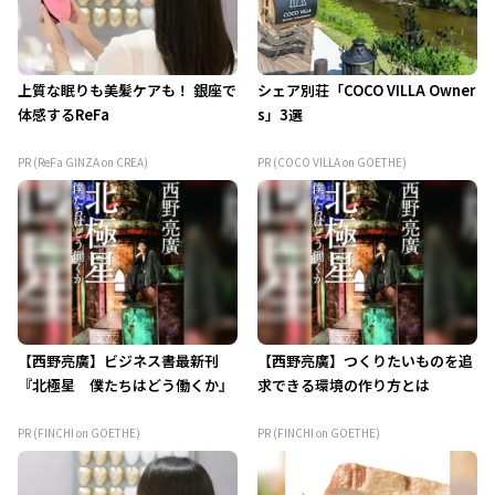
上質な眠りも美髪ケアも！ 銀座で
シェア別荘「COCO VILLA Owner
体感するReFa
s」3選
PR (ReFa GINZA on CREA)
PR (COCO VILLA on GOETHE)
【西野亮廣】ビジネス書最新刊
【西野亮廣】つくりたいものを追
『北極星 僕たちはどう働くか』
求できる環境の作り方とは
PR (FINCHI on GOETHE)
PR (FINCHI on GOETHE)