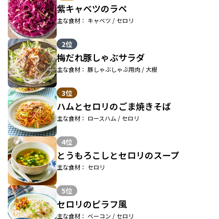
紫キャベツのラペ
主な食材： キャベツ / セロリ
2位
梅だれ豚しゃぶサラダ
主な食材： 豚しゃぶしゃぶ用肉 / 大根
3位
ハムとセロリのごま焼きそば
主な食材： ロースハム / セロリ
4位
とうもろこしとセロリのスープ
主な食材： セロリ
5位
セロリのピラフ風
主な食材： ベーコン / セロリ