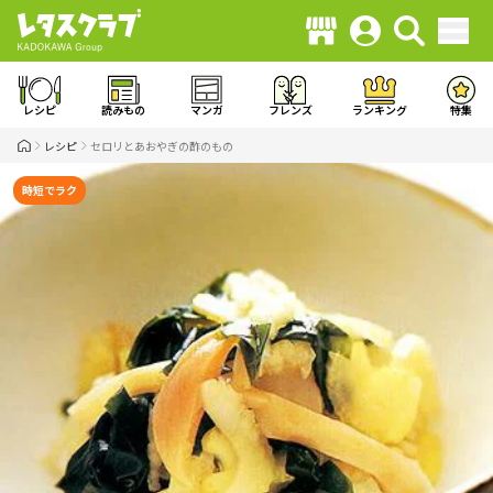
レシピ
読みもの
マンガ
フレンズ
ランキング
特集
レシピ
セロリとあおやぎの酢のもの
時短でラク