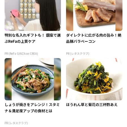
特別な名入れギフトも！ 銀座で選
ダイレクトに広がる肉の旨み！絶
ぶReFaの上質ケア
品豚バラベーコン
PR (ReFa GINZA on CREA)
PR (レタスクラブ)
しょうが焼きをアレンジ！スタミ
ほうれん草と菊花の三杯酢あえ
ナ＆満足度アップの食材とは
PR (レタスクラブ)