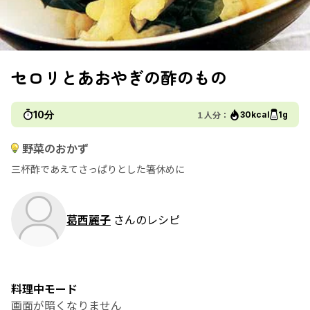
セロリとあおやぎの酢のもの
10分
１人分：
30kcal
1g
野菜のおかず
三杯酢であえてさっぱりとした箸休めに
葛西麗子
さんのレシピ
料理中モード
画面が暗くなりません