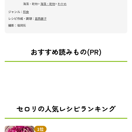
海藻・乾物
海藻・乾物
わかめ
ジャンル：
和食
レシピ作成・調理：
葛西麗子
撮影：
福岡拓
おすすめ読みもの(PR)
セロリの人気レシピランキング
1位