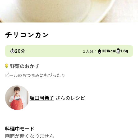
チリコンカン
20分
１人分：
331kcal
1.6g
野菜のおかず
ビールのおつまみにもぴったり
坂田阿希子
さんのレシピ
料理中モード
画面が暗くなりません