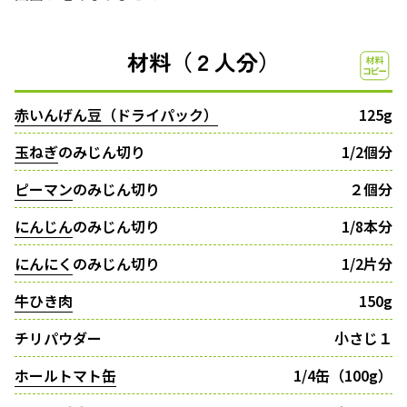
材料（２人分）
赤いんげん豆（ドライパック）
125g
玉ねぎ
のみじん切り
1/2個分
ピーマン
のみじん切り
２個分
にんじん
のみじん切り
1/8本分
にんにく
のみじん切り
1/2片分
牛ひき肉
150g
チリパウダー
小さじ１
ホールトマト缶
1/4缶（100g）