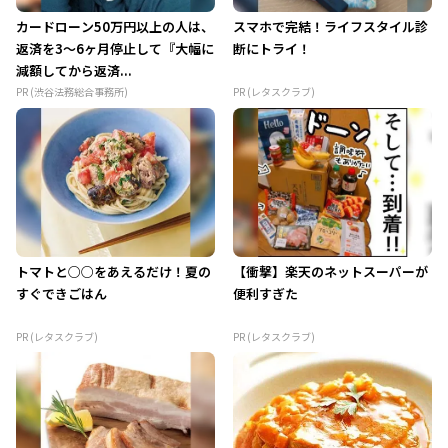
カードローン50万円以上の人は、
スマホで完結！ライフスタイル診
返済を3～6ヶ月停止して『大幅に
断にトライ！
減額してから返済...
PR (渋谷法務総合事務所)
PR (レタスクラブ)
トマトと○○をあえるだけ！夏の
【衝撃】楽天のネットスーパーが
すぐできごはん
便利すぎた
PR (レタスクラブ)
PR (レタスクラブ)