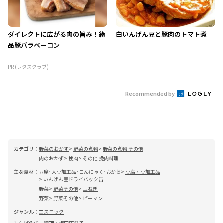
ダイレクトに広がる肉の旨み！絶
白いんげん豆と豚肉のトマト煮
品豚バラベーコン
PR (レタスクラブ)
Recommended by
カテゴリ：
野菜のおかず
野菜の煮物
野菜の煮物 その他
肉のおかず
挽肉
その他 挽肉料理
主な食材：
豆腐･大豆加工品･こんにゃく･おから
豆腐・豆加工品
いんげん豆ドライパック缶
野菜
野菜その他
玉ねぎ
野菜
野菜その他
ピーマン
ジャンル：
エスニック
レシピ作成・調理：
坂田阿希子