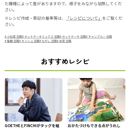
た機種によって差がありますので、様子をみながら加熱してくだ
さい。
※レシピ作成・表記の基準等は、
「レシピについて」
をご覧くだ
さい。
#
小松菜 豆腐
#
ホットケーキミックス 豆腐
#
ホットケーキ 豆腐
#
チャンプルー 豆腐
#
塩麹 豆腐
#
キッシュ 豆腐
#
もやし 豆腐
#
水菜 豆腐
おすすめレシピ
GOETHEとFINCHIがタッグを組
おかたづけもできる点がうれし