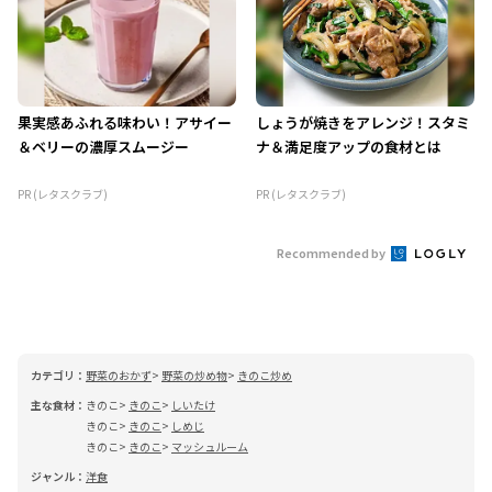
果実感あふれる味わい！アサイー
しょうが焼きをアレンジ！スタミ
＆ベリーの濃厚スムージー
ナ＆満足度アップの食材とは
PR (レタスクラブ)
PR (レタスクラブ)
Recommended by
カテゴリ：
野菜のおかず
野菜の炒め物
きのこ炒め
主な食材：
きのこ
きのこ
しいたけ
きのこ
きのこ
しめじ
きのこ
きのこ
マッシュルーム
ジャンル：
洋食