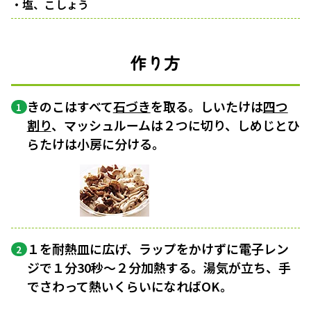
・塩、こしょう
作り方
きのこはすべて
石づき
を取る。しいたけは
四つ
1
割り
、マッシュルームは２つに切り、しめじとひ
らたけは小房に分ける。
１を耐熱皿に広げ、ラップをかけずに電子レン
2
ジで１分30秒〜２分加熱する。湯気が立ち、手
でさわって熱いくらいになればOK。