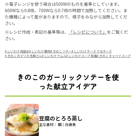
※電子レンジを使う場合は500Wのものを基準としています。
600Wなら0.8倍、700Wなら0.7倍の時間で加熱してください。ま
た機種によって差がありますので、様子をみながら加熱してくだ
さい。
※レシピ作成・表記の基準等は、
「レシピについて」
をご覧くだ
さい。
#
しいたけ 肉詰め
#
しいたけ 豚肉
#
きのこ ソテー
#
しいたけ チーズ マヨネーズ
#
きのこ のマリネ 志麻さん
#
しいたけ ナムル
#
しいたけ スープ 和風
#
きのこ キャベツ スープ
きのこのガーリックソテーを使
った献立アイデア
豆腐のとろろ蒸し
主な食材： 鯛 / 白身魚