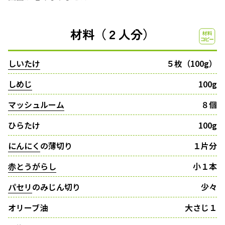
材料（２人分）
しいたけ
５枚（100g）
しめじ
100g
マッシュルーム
８個
ひらたけ
100g
にんにく
の薄切り
１片分
赤とうがらし
小１本
パセリ
のみじん切り
少々
オリーブ油
大さじ１