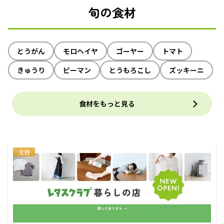
旬の食材
とうがん
モロヘイヤ
ゴーヤー
トマト
きゅうり
ピーマン
とうもろこし
ズッキーニ
食材をもっと見る
注目