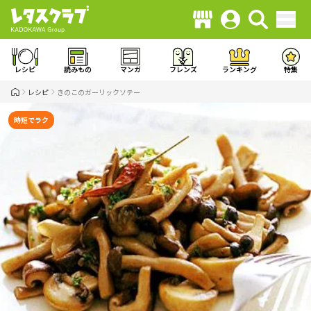
レシピ
読みもの
マンガ
フレンズ
ランキング
特集
レシピ
きのこのガーリックソテー
時短でラク