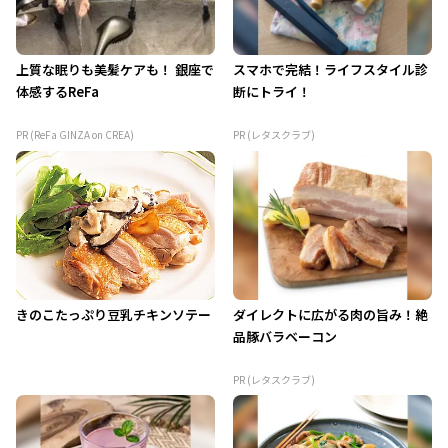
上質な眠りも美髪ケアも！ 銀座で
スマホで完結！ライフスタイル診
体感するReFa
断にトライ！
PR (ReFa GINZA on CREA)
PR (レタスクラブ)
きのこたっぷり豆乳チキンソテー
ダイレクトに広がる肉の旨み！絶
品豚バラベーコン
PR (レタスクラブ)