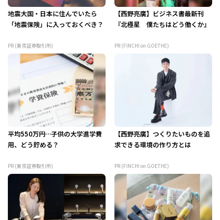
地震大国・日本に住んでいたら
【西野亮廣】ビジネス書最新刊
「地震保険」に入っておくべき？
『北極星 僕たちはどう働くか』
PR (東京証券取引所)
PR (FINCHI on GOETHE)
平均550万円…子供の大学進学費
【西野亮廣】つくりたいものを追
用、どう貯める？
求できる環境の作り方とは
PR (東京証券取引所)
PR (FINCHI on GOETHE)