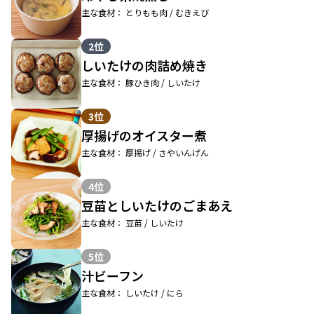
主な食材： とりもも肉 / むきえび
2位
しいたけの肉詰め焼き
主な食材： 豚ひき肉 / しいたけ
3位
厚揚げのオイスター煮
主な食材： 厚揚げ / さやいんげん
4位
豆苗としいたけのごまあえ
主な食材： 豆苗 / しいたけ
5位
汁ビーフン
主な食材： しいたけ / にら