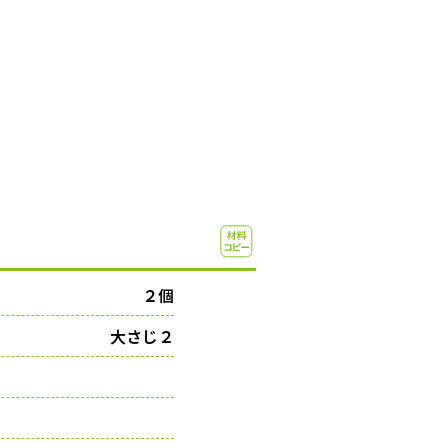
２個
大さじ２