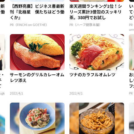
最新
【西野亮廣】ビジネス書最新
楽天週間ランキング1位！シ
い
う働
刊『北極星 僕たちはどう働
リーズ累計3億包のスッキリ
て
くか』
茶。380円でお試し
ど
ん.
PR（FINCHI on GOETHE）
PR（ハーブ健康本舗）
P
u
士・
サーモンのグリルカレーオム
ツナのカラフルオムレツ
お
子
レツ添え
し
ど
フ
ア 
gk
2022/4/1
2022/4/1
P