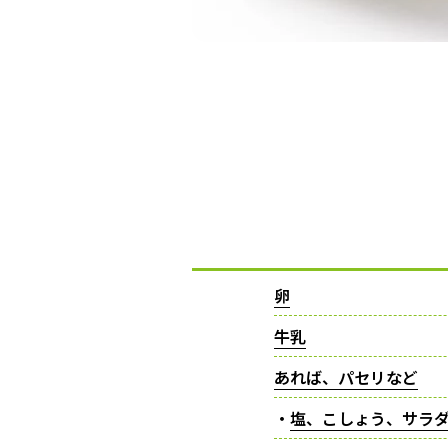
卵
牛乳
あれば、パセリなど
・
塩、こしょう、サラ