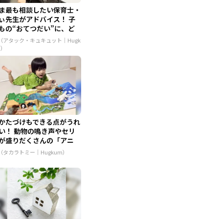
ま最も相談したい保育士・
ぃ先生がアドバイス！ 子
もの“おてつだい”に、ど
..
R（アタック・キュキュット｜Hugk
m）
かたづけもできる点がうれ
い！ 動物の鳴き声やセリ
が盛りだくさんの「アニ
...
R（タカラトミー｜Hugkum）