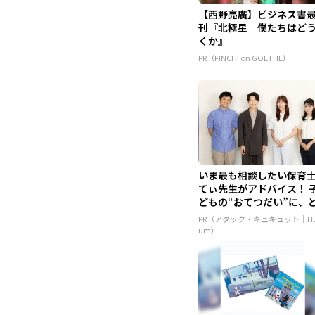
【西野亮廣】ビジネス書
刊『北極星 僕たちはど
くか』
PR（FINCHI on GOETHE）
いま最も相談したい保育
てぃ先生がアドバイス！ 
どもの“おてつだい”に、
ん...
PR（アタック・キュキュット｜Hu
um）