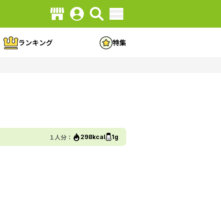
ランキング
特集
１人分：
298kcal
1g