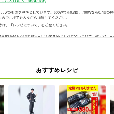
 CASTOR & Laboratory
0Wのものを基準としています。600Wなら0.8倍、700Wなら0.7倍
すので、様子をみながら加熱してください。
等は、
「レシピについて」
をご覧ください。
#
卵 野菜炒め
#
レタス 卵 炒め
#
ミニトマト 卵
#
オムレツ トマト
#
もやし ウインナー 卵
#
ズッキーニ 
おすすめレシピ