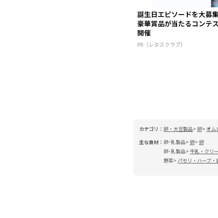
誕生日エピソードを大募
豪華賞品が当たるコンテ
開催
PR（レタスクラブ）
カテゴリ：
卵・大豆製品
卵
オム
主な食材：
卵･乳製品
卵
卵
卵･乳製品
牛乳・クリ
野菜
パセリ・ハーブ・