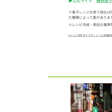
▶公式サイト：
藤野嘉子 –
※電子レンジを使う場合は50
た機種によって差がありま
※レシピ作成・表記の基準
#
レンジ 卵
#
オイスターソース 卵 豚肉