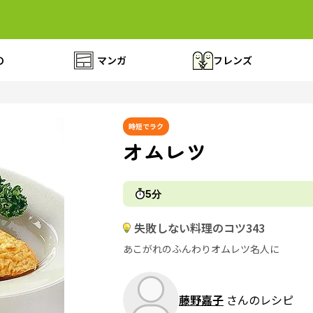
の
マンガ
フレンズ
時短でラク
オムレツ
5分
失敗しない料理のコツ343
あこがれのふんわりオムレツ名人に
藤野嘉子
さんのレシピ