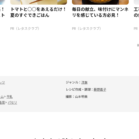
集！
トマトと○○をあえるだけ！
毎日の献立、味付けにマンネ
工
スト
夏のすぐできごはん
リを感じている方必見！
の
PR（レタスクラブ）
PR（レタスクラブ）
P
レツ
ジャンル：
洋食
レシピ作成・調理：
藤野嘉子
ーム
牛乳
撮影：
山本明義
香菜
パセリ