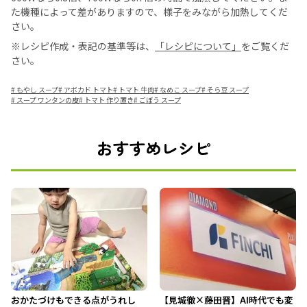
た機種によって差がありますので、様子をみながら加熱してくだ
さい。
※レシピ作成・表記の基準等は、
「レシピについて」
をご覧くだ
さい。
#
もやし スープ
#
アボカド トマト
#
トマト 牛肉
#
なめこ スープ
#
そら豆 スープ
#
スープ ワンタンの皮
#
トマト 作り置き
#
ごぼう スープ
おすすめレシピ
おかたづけもできる点がうれし
【見城徹×藤田晋】AI時代でも変