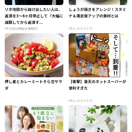
リボ地獄から抜け出したい人は、
しょうが焼きをアレンジ！スタミ
返済を3～6ヶ月停止して『大幅に
ナ＆満足度アップの食材とは
減額してから返済す...
PR (渋谷法務総合事務所)
PR (レタスクラブ)
押し麦とカレーミートそら豆サラ
【衝撃】楽天のネットスーパーが
ダ
便利すぎた
PR (レタスクラブ)