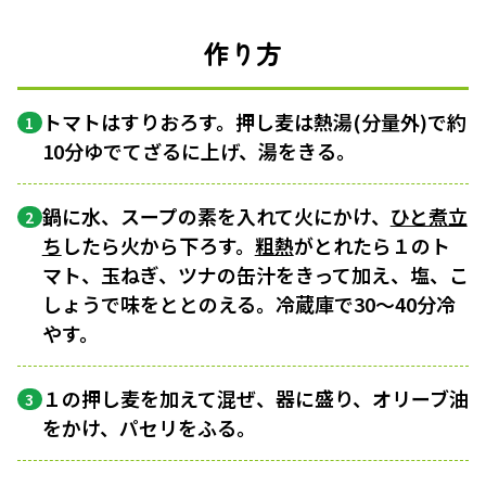
作り方
トマトはすりおろす。押し麦は熱湯(分量外)で約
1
10分ゆでてざるに上げ、湯をきる。
鍋に水、スープの素を入れて火にかけ、
ひと煮立
2
ち
したら火から下ろす。
粗熱
がとれたら１のト
マト、玉ねぎ、ツナの缶汁をきって加え、塩、こ
しょうで味をととのえる。冷蔵庫で30〜40分冷
やす。
１の押し麦を加えて混ぜ、器に盛り、オリーブ油
3
をかけ、パセリをふる。