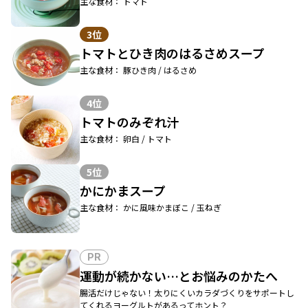
主な食材： トマト
3位
トマトとひき肉のはるさめスープ
主な食材： 豚ひき肉 / はるさめ
4位
トマトのみぞれ汁
主な食材： 卵白 / トマト
5位
かにかまスープ
主な食材： かに風味かまぼこ / 玉ねぎ
PR
運動が続かない…とお悩みのかたへ
腸活だけじゃない！太りにくいカラダづくりをサポートし
てくれるヨーグルトがあるってホント？