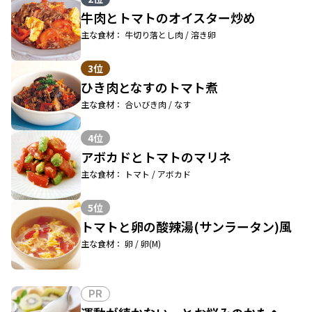
牛肉とトマトのオイスター炒め
主な食材： 牛切り落とし肉 / 溶き卵
3位
ひき肉となすのトマト煮
主な食材： 合いびき肉 / なす
4位
アボカドとトマトのマリネ
主な食材： トマト / アボカド
5位
トマトと卵の酸辣湯(サンラータン)風
主な食材： 卵 / 卵(M)
PR