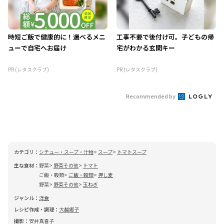
時短ご飯で健康的に！選べるメニ
工事不要で後付け可。子どもの帰
ューで自宅へお届け
宅がわかる玄関キー
PR (レタスクラブ)
PR (レタスクラブ)
Recommended by
カテゴリ：
シチュー・スープ・汁物
スープ
トマトスープ
主な食材：
野菜
野菜その他
トマト
ご飯・穀類
ご飯・穀類
押し麦
野菜
野菜その他
玉ねぎ
ジャンル：
洋食
レシピ作成・調理：
大越郷子
撮影：
安井真喜子