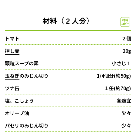
材料（２人分）
トマト
２個
押し麦
20g
顆粒スープの素
小さじ１
玉ねぎ
のみじん切り
1/4個分(約50g)
ツナ缶
１缶(約70g)
塩、こしょう
各適宜
オリーブ油
少々
パセリ
のみじん切り
少々