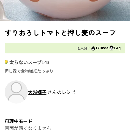
すりおろしトマトと押し麦のスープ
１人分：
179kcal
1.4g
太らないスープ143
押し麦で食物繊維たっぷり
大越郷子
さんのレシピ
料理中モード
画面が暗くなりません