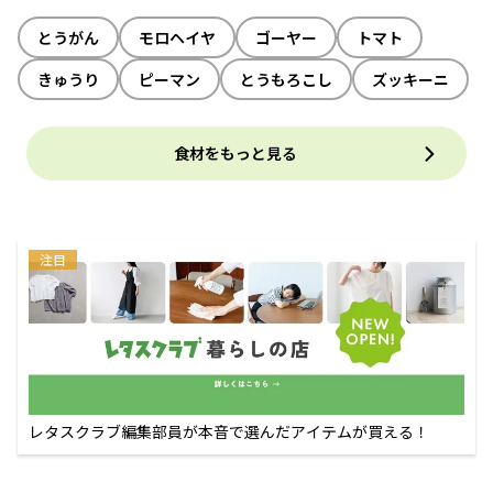
とうがん
モロヘイヤ
ゴーヤー
トマト
きゅうり
ピーマン
とうもろこし
ズッキーニ
食材をもっと見る
注目
レタスクラブ編集部員が本音で選んだアイテムが買える！