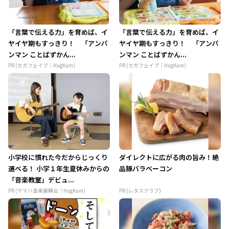
「言葉で伝える力」を育めば、イ
「言葉で伝える力」を育めば、イ
ヤイヤ期もすっきり！ 「アンパ
ヤイヤ期もすっきり！ 「アンパ
ンマン ことばずかん...
ンマン ことばずかん...
PR (セガフェイブ｜HugKum)
PR (セガフェイブ｜HugKum)
小学校に慣れた今だからじっくり
ダイレクトに広がる肉の旨み！絶
選べる！ 小学１年生夏休みからの
品豚バラベーコン
「音楽教室」デビュ...
PR (ヤマハ音楽振興会｜HugKum)
PR (レタスクラブ)