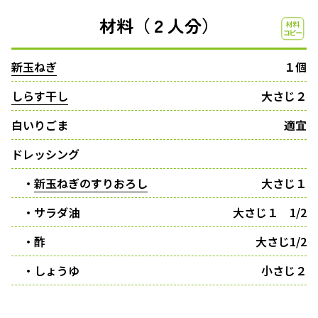
材料（２人分）
新玉ねぎ
１個
しらす干し
大さじ２
白いりごま
適宜
ドレッシング
・
新玉ねぎのすりおろし
大さじ１
・サラダ油
大さじ１ 1/2
・酢
大さじ1/2
・しょうゆ
小さじ２