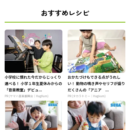
おすすめレシピ
小学校に慣れた今だからじっくり
おかたづけもできる点がうれし
選べる！ 小学１年生夏休みからの
い！ 動物の鳴き声やセリフが盛り
「音楽教室」デビュ...
だくさんの「アニア ...
PR (ヤマハ音楽振興会｜HugKum)
PR (タカラトミー｜Hugkum)