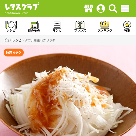
レシピ
読みもの
マンガ
フレンズ
ランキング
特集
レシピ
ダブル新玉ねぎサラダ
時短でラク