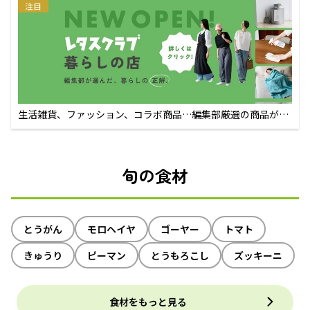
注目
生活雑貨、ファッション、コラボ商品…編集部厳選の商品が買
えるECサイト
旬の食材
とうがん
モロヘイヤ
ゴーヤー
トマト
きゅうり
ピーマン
とうもろこし
ズッキーニ
食材をもっと見る