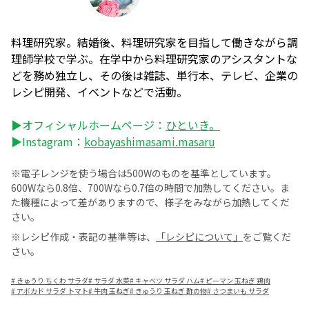
料理研究家。結婚後、料理研究家を目指して働きながら調
理師学校で学ぶ。在学中から料理研究家のアシスタントな
どを務め独立し、その後は雑誌、単行本、テレビ、企業の
レシピ開発、イベントなどで活動。
▶オフィシャルホームページ：
ひといき。
▶Instagram：
kobayashimasami.masaru
※電子レンジを使う場合は500Wのものを基準としています。
600Wなら0.8倍、700Wなら0.7倍の時間で加熱してください。ま
た機種によって差がありますので、様子をみながら加熱してくだ
さい。
※レシピ作成・表記の基準等は、
「レシピについて」
をご覧くだ
さい。
#
きゅうり ちくわ サラダ
#
サラダ 水菜
#
キャベツ サラダ ハム
#
ピーマン 玉ねぎ 鶏肉
#
アボカド サラダ トマト
#
牛肉 玉ねぎ
#
きゅうり 玉ねぎ 酢の物
#
さつまいも サラダ