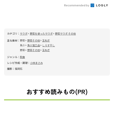
Recommended by
カテゴリ：
サラダ
野菜を使ったサラダ
野菜サラダ その他
主な食材：
野菜
野菜その他
玉ねぎ
魚介
魚介加工品
しらす干し
野菜
野菜その他
玉ねぎ
ジャンル：
和食
レシピ作成・調理：
小林まさみ
撮影：
福岡拓
おすすめ読みもの(PR)