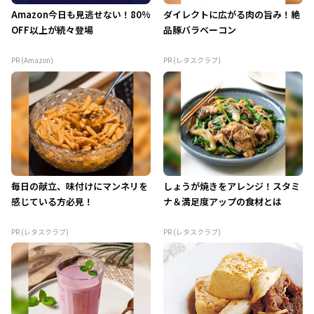
Amazon今日も見逃せない！80%
ダイレクトに広がる肉の旨み！絶
OFF以上が続々登場
品豚バラベーコン
PR (Amazon)
PR (レタスクラブ)
毎日の献立、味付けにマンネリを
しょうが焼きをアレンジ！スタミ
感じている方必見！
ナ＆満足度アップの食材とは
PR (レタスクラブ)
PR (レタスクラブ)