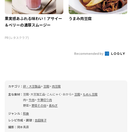
果実感あふれる味わい！アサイー
うまみ肉豆腐
＆ベリーの濃厚スムージー
PR (レタスクラブ)
Recommended by
カテゴリ：
卵・大豆製品
豆腐
肉豆腐
主な食材：
豆腐･大豆加工品･こんにゃく･おから
豆腐
もめん豆腐
肉
牛肉
牛薄切り肉
野菜
野菜その他
長ねぎ
ジャンル：
和食
レシピ作成・調理：
吉田瑞子
撮影：
岡本真直