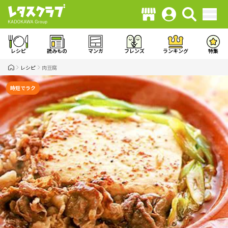
レシピ
読みもの
マンガ
フレンズ
ランキング
特集
レシピ
肉豆腐
時短でラク