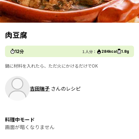
肉豆腐
12分
１人分：
284kcal
1.8g
鍋に材料を入れたら、ただ火にかけるだけでOK
吉田瑞子
さんのレシピ
料理中モード
画面が暗くなりません