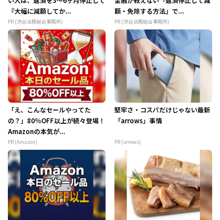
い人は、返済を3～6ヶ月停止して
金融が教えない『返済停止して減
『大幅に減額してか...
額・免除する方法』で...
PR (渋谷法務総合事務所)
PR (渋谷法務総合事務所)
「え、こんなセールやってた
堅牢さ・コスパだけじゃない最新
の？」80％OFF以上が続々登場！
「arrows」事情
Amazonの本気が...
PR (Amazon)
PR (arrows)