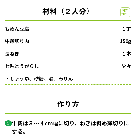
材料（２人分）
もめん豆腐
１丁
牛薄切り肉
150g
長ねぎ
１本
七味とうがらし
少々
・しょうゆ、砂糖、酒、みりん
作り方
牛肉は３〜４cm幅に切り、ねぎは斜め薄切りに
1
する。