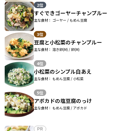
2位
すぐできゴーヤーチャンプルー
主な食材： ゴーヤー / もめん豆腐
3位
豆腐と小松菜のチャンプルー
主な食材： 溶き卵(M) / 卵(M)
4位
小松菜のシンプル白あえ
主な食材： もめん豆腐 / 小松菜
5位
アボカドの塩豆腐のっけ
主な食材： もめん豆腐 / アボカド
PR