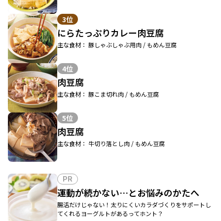
3位
にらたっぷりカレー肉豆腐
主な食材： 豚しゃぶしゃぶ用肉 / もめん豆腐
4位
肉豆腐
主な食材： 豚こま切れ肉 / もめん豆腐
5位
肉豆腐
主な食材： 牛切り落とし肉 / もめん豆腐
PR
運動が続かない…とお悩みのかたへ
腸活だけじゃない！太りにくいカラダづくりをサポートし
てくれるヨーグルトがあるってホント？