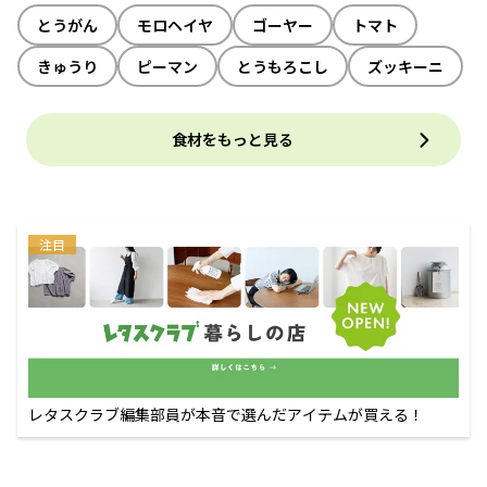
とうがん
モロヘイヤ
ゴーヤー
トマト
きゅうり
ピーマン
とうもろこし
ズッキーニ
食材をもっと見る
注目
レタスクラブ編集部員が本音で選んだアイテムが買える！