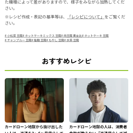
た機種によって差がありますので、様子をみながら加熱してくだ
さい。
※レシピ作成・表記の基準等は、
「レシピについて」
をご覧くだ
さい。
#
小松菜 豆腐
#
ホットケーキミックス 豆腐
#
肉豆腐 黄金比
#
ホットケーキ 豆腐
#
チャンプルー 豆腐
#
塩麹 豆腐
#
もやし 豆腐
#
水菜 豆腐
おすすめレシピ
カードローン地獄から抜け出した
カードローン地獄の人は、消費者