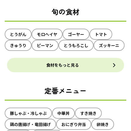
旬の食材
とうがん
モロヘイヤ
ゴーヤー
トマト
きゅうり
ピーマン
とうもろこし
ズッキーニ
食材をもっと見る
定番メニュー
豚しゃぶ・冷しゃぶ
中華丼
すき焼き
鶏の唐揚げ・竜田揚げ
おにぎり弁当
卵焼き