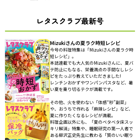
レタスクラブ最新号
Mizukiさんの夏ラク時短レシピ
今号の料理特集は「Mizukiさんの夏ラク時
短レシピ」。
本誌連載でも大人気のMizukiさんに、夏バ
テ防止にもなる、栄養満点の手間なしレシ
ピをたっぷり教えていただきました!
レンチンおかずやワンパンパスタなど、暑
い夏を乗り切るテクが満載です。
その他、火を使わない「体感“秒”副菜」
や、おうちで作れる「麻辣レシピ」など、
夏に作りたくなるレシピが満載。
料理企画以外にも、「夏のベタベタ床スッ
キリ解消」特集や、睡眠研究の第一人者で
ある柳沢正史先生に教わる「質のいい眠り