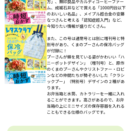
方」、無印良品やカルディコーヒーファー
ム、成城石井などで買える「1000円台以下
のおいしい名品」、メイプル超合金の安藤
なつさんと考える「認知症超入門」など、
今知りたい情報が盛りだくさん。
また、この号は通常号とは別に増刊号と特
別号があり、くまのプーさんの保冷バッグ
が付録に！
プーさんが蜂を見ている姿がかわいい「ハ
ニーポットデザイン」（増刊号）と、原作
のくまのプーさんやクリストファー・ロビ
ンなどの仲間たちが勢ぞろいした「クラシ
ックプー」（特別号）デザインの２種があ
ります。
お弁当箱と水筒、カトラリーを一緒に入れ
ることができます。高さがあるので、お弁
当箱の上にミニサイズの保存容器を入れる
こともできる仕様のバッグです。