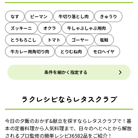
なす
ピーマン
牛切り落とし肉
きゅうり
ズッキーニ
オクラ
牛しゃぶしゃぶ用肉
とうもろこし
トマト
ゴーヤー
塩鮭
牛カレー用角切り肉
とりむね肉
モロヘイヤ
条件を細かく指定する
ラクレシピならレタスクラブ
今日の夕飯のおかず&献立を探すならレタスクラブで！基
本の定番料理から人気料理まで、日々のへとへとから解放
されるプロ監修の簡単レシピ36582品をご紹介！