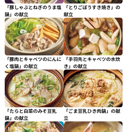
「豚しゃぶとねぎのうま塩
「とりごぼうすき焼き」の
鍋」の献立
献立
「豚肉とキャベツのにんに
「手羽先とキャベツの水炊
く塩鍋」の献立
き」の献立
「たらと白菜のみそ豆乳
「ごま豆乳ひき肉鍋」の献
鍋」の献立
立