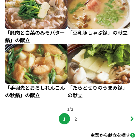
「豚肉と白菜のみそバター
「豆乳豚しゃぶ鍋」の献立
鍋」の献立
「手羽先とおろしれんこん
「たらとせりのうまみ鍋」
の秋鍋」の献立
の献立
1/2
1
2
主菜から献立を探す