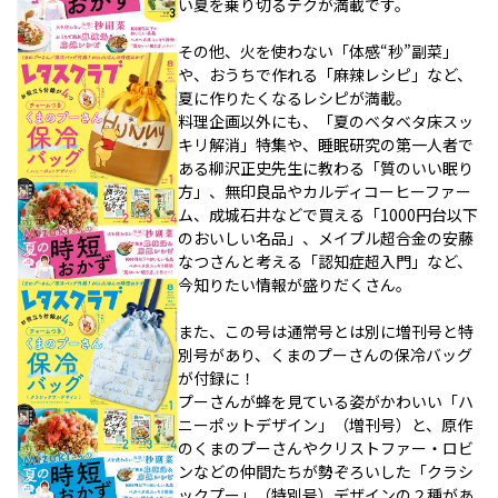
い夏を乗り切るテクが満載です。
その他、火を使わない「体感“秒”副菜」
や、おうちで作れる「麻辣レシピ」など、
夏に作りたくなるレシピが満載。
料理企画以外にも、「夏のベタベタ床スッ
キリ解消」特集や、睡眠研究の第一人者で
ある柳沢正史先生に教わる「質のいい眠り
方」、無印良品やカルディコーヒーファー
ム、成城石井などで買える「1000円台以下
のおいしい名品」、メイプル超合金の安藤
なつさんと考える「認知症超入門」など、
今知りたい情報が盛りだくさん。
また、この号は通常号とは別に増刊号と特
別号があり、くまのプーさんの保冷バッグ
が付録に！
プーさんが蜂を見ている姿がかわいい「ハ
ニーポットデザイン」（増刊号）と、原作
のくまのプーさんやクリストファー・ロビ
ンなどの仲間たちが勢ぞろいした「クラシ
ックプー」（特別号）デザインの２種があ