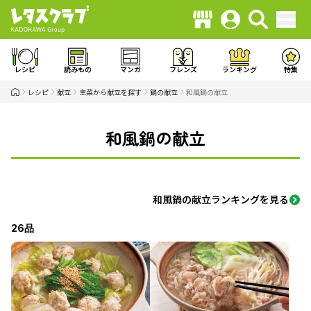
レシピ
読みもの
マンガ
フレンズ
ランキング
特集
レシピ
献立
主菜から献立を探す
鍋の献立
和風鍋の献立
和風鍋の献立
和風鍋の献立ランキングを見る
26品