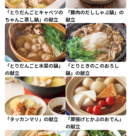
「とりだんごとキャベツの
「豚肉のだししゃぶ鍋」の
ちゃんこ蒸し鍋」の献立
献立
「とりだんごと水菜の鍋」
「とりときのこのおろし
の献立
鍋」の献立
「タッカンマリ」の献立
「厚揚げとかぶのおでん」
の献立