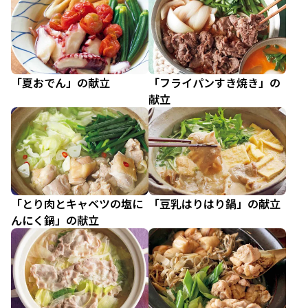
「夏おでん」の献立
「フライパンすき焼き」の
献立
「とり肉とキャベツの塩に
「豆乳はりはり鍋」の献立
んにく鍋」の献立