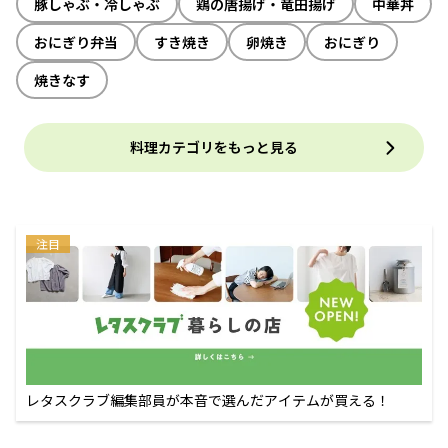
豚しゃぶ・冷しゃぶ
鶏の唐揚げ・竜田揚げ
中華丼
おにぎり弁当
すき焼き
卵焼き
おにぎり
焼きなす
料理カテゴリをもっと見る
注目
レタスクラブ編集部員が本音で選んだアイテムが買える！