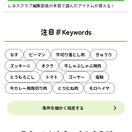
レタスクラブ編集部員が本音で選んだアイテムが買える！
注目＃Keywords
なす
ピーマン
牛切り落とし肉
きゅうり
ズッキーニ
オクラ
牛しゃぶしゃぶ用肉
とうもろこし
トマト
ゴーヤー
塩鮭
牛カレー用角切り肉
とりむね肉
モロヘイヤ
条件を細かく指定する