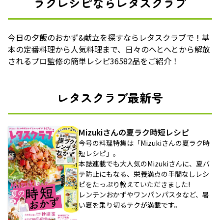
ラクレシピならレタスクラブ
今日の夕飯のおかず&献立を探すならレタスクラブで！基
本の定番料理から人気料理まで、日々のへとへとから解放
されるプロ監修の簡単レシピ36582品をご紹介！
レタスクラブ最新号
Mizukiさんの夏ラク時短レシピ
今号の料理特集は「Mizukiさんの夏ラク時
短レシピ」。
本誌連載でも大人気のMizukiさんに、夏バ
テ防止にもなる、栄養満点の手間なしレシ
ピをたっぷり教えていただきました!
レンチンおかずやワンパンパスタなど、暑
い夏を乗り切るテクが満載です。