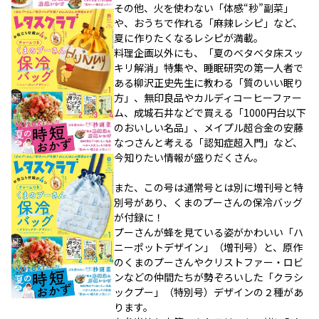
その他、火を使わない「体感“秒”副菜」
や、おうちで作れる「麻辣レシピ」など、
夏に作りたくなるレシピが満載。
料理企画以外にも、「夏のベタベタ床スッ
キリ解消」特集や、睡眠研究の第一人者で
ある柳沢正史先生に教わる「質のいい眠り
方」、無印良品やカルディコーヒーファー
ム、成城石井などで買える「1000円台以下
のおいしい名品」、メイプル超合金の安藤
なつさんと考える「認知症超入門」など、
今知りたい情報が盛りだくさん。
また、この号は通常号とは別に増刊号と特
別号があり、くまのプーさんの保冷バッグ
が付録に！
プーさんが蜂を見ている姿がかわいい「ハ
ニーポットデザイン」（増刊号）と、原作
のくまのプーさんやクリストファー・ロビ
ンなどの仲間たちが勢ぞろいした「クラシ
ックプー」（特別号）デザインの２種があ
ります。