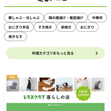
豚しゃぶ・冷しゃぶ
鶏の唐揚げ・竜田揚げ
中華丼
おにぎり弁当
すき焼き
卵焼き
おにぎり
焼きなす
料理カテゴリをもっと見る
注目