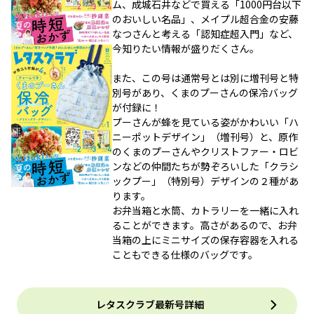
ム、成城石井などで買える「1000円台以下
のおいしい名品」、メイプル超合金の安藤
なつさんと考える「認知症超入門」など、
今知りたい情報が盛りだくさん。
また、この号は通常号とは別に増刊号と特
別号があり、くまのプーさんの保冷バッグ
が付録に！
プーさんが蜂を見ている姿がかわいい「ハ
ニーポットデザイン」（増刊号）と、原作
のくまのプーさんやクリストファー・ロビ
ンなどの仲間たちが勢ぞろいした「クラシ
ックプー」（特別号）デザインの２種があ
ります。
お弁当箱と水筒、カトラリーを一緒に入れ
ることができます。高さがあるので、お弁
当箱の上にミニサイズの保存容器を入れる
こともできる仕様のバッグです。
レタスクラブ最新号詳細