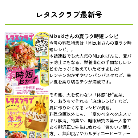
レタスクラブ最新号
Mizukiさんの夏ラク時短レシピ
今号の料理特集は「Mizukiさんの夏ラク時
短レシピ」。
本誌連載でも大人気のMizukiさんに、夏バ
テ防止にもなる、栄養満点の手間なしレシ
ピをたっぷり教えていただきました!
レンチンおかずやワンパンパスタなど、暑
い夏を乗り切るテクが満載です。
その他、火を使わない「体感“秒”副菜」
や、おうちで作れる「麻辣レシピ」など、
夏に作りたくなるレシピが満載。
料理企画以外にも、「夏のベタベタ床スッ
キリ解消」特集や、睡眠研究の第一人者で
ある柳沢正史先生に教わる「質のいい眠り
方」、無印良品やカルディコーヒーファー