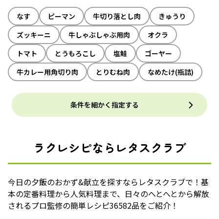
なす
ピーマン
牛切り落とし肉
きゅうり
ズッキーニ
牛しゃぶしゃぶ用肉
オクラ
トマト
とうもろこし
塩鮭
ゴーヤー
牛カレー用角切り肉
とりむね肉
なめたけ(瓶詰)
条件を細かく指定する
ラクレシピならレタスクラブ
今日の夕飯のおかず&献立を探すならレタスクラブで！基
本の定番料理から人気料理まで、日々のへとへとから解放
されるプロ監修の簡単レシピ36582品をご紹介！