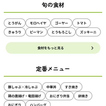
旬の食材
とうがん
モロヘイヤ
ゴーヤー
トマト
きゅうり
ピーマン
とうもろこし
ズッキーニ
食材をもっと見る
定番メニュー
豚しゃぶ・冷しゃぶ
中華丼
すき焼き
鶏の唐揚げ・竜田揚げ
おにぎり弁当
卵焼き
おにぎり
ハンバーグ