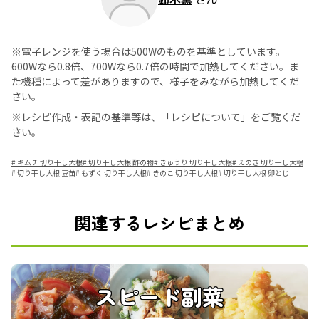
※電子レンジを使う場合は500Wのものを基準としています。
600Wなら0.8倍、700Wなら0.7倍の時間で加熱してください。ま
た機種によって差がありますので、様子をみながら加熱してくだ
さい。
※レシピ作成・表記の基準等は、
「レシピについて」
をご覧くだ
さい。
#
キムチ 切り干し大根
#
切り干し大根 酢の物
#
きゅうり 切り干し大根
#
えのき 切り干し大根
#
切り干し大根 豆苗
#
もずく 切り干し大根
#
きのこ 切り干し大根
#
切り干し大根 卵とじ
関連するレシピまとめ
スピード副菜