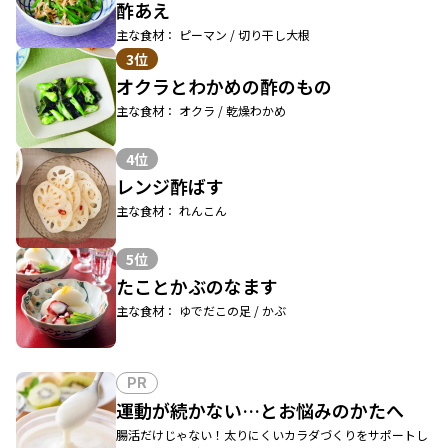
酢あえ
主な食材： ピーマン / 切り干し大根
3位
オクラとわかめの酢のもの
主な食材： オクラ / 乾燥わかめ
4位
レンジ酢ばす
主な食材： れんこん
5位
たことかぶのなます
主な食材： ゆでだこの足 / かぶ
PR
運動が続かない…とお悩みのかたへ
腸活だけじゃない！太りにくいカラダづくりをサポートし