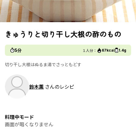
きゅうりと切り干し大根の酢のもの
5分
１人分：
67kcal
1.4g
切り干し大根はぬるま湯でさっともどす
鈴木薫
さんのレシピ
料理中モード
画面が暗くなりません