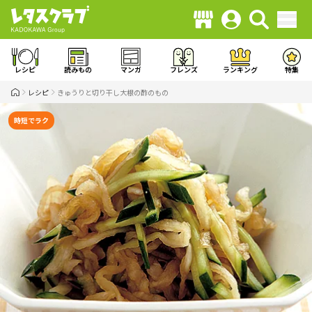
レシピ
読みもの
マンガ
フレンズ
ランキング
特集
レシピ
きゅうりと切り干し大根の酢のもの
時短でラク