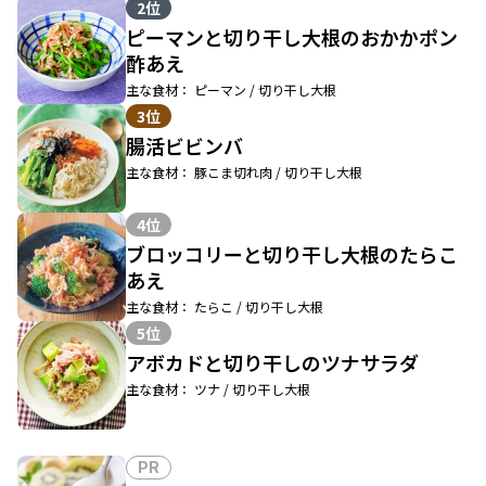
2位
ピーマンと切り干し大根のおかかポン
酢あえ
主な食材： ピーマン / 切り干し大根
3位
腸活ビビンバ
主な食材： 豚こま切れ肉 / 切り干し大根
4位
ブロッコリーと切り干し大根のたらこ
あえ
主な食材： たらこ / 切り干し大根
5位
アボカドと切り干しのツナサラダ
主な食材： ツナ / 切り干し大根
PR