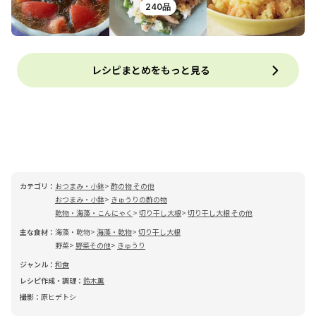
240品
レシピまとめをもっと見る
カテゴリ：
おつまみ・小鉢
酢の物 その他
おつまみ・小鉢
きゅうりの酢の物
乾物・海藻・こんにゃく
切り干し大根
切り干し大根 その他
主な食材：
海藻・乾物
海藻・乾物
切り干し大根
野菜
野菜その他
きゅうり
ジャンル：
和食
レシピ作成・調理：
鈴木薫
撮影：
原ヒデトシ