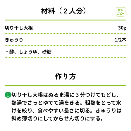
材料（２人分）
切り干し大根
30g
きゅうり
1/2本
・酢、しょうゆ、砂糖
作り方
切り干し大根はぬるま湯に３分つけてもどし、
1
熱湯でさっとゆでて湯をきる。
粗熱
をとって水
けを絞り、食べやすい長さに切る。きゅうりは
斜め薄切りにしてから
せん切り
にする。