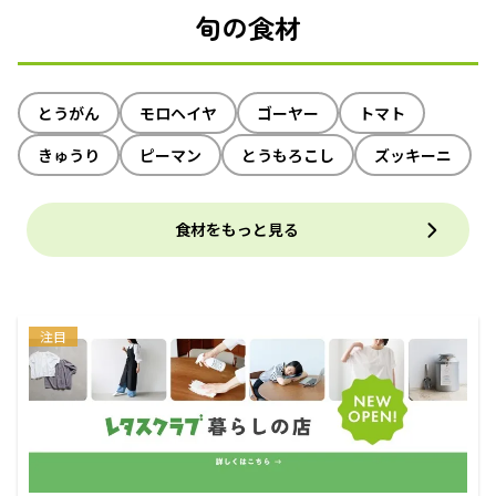
旬の食材
とうがん
モロヘイヤ
ゴーヤー
トマト
きゅうり
ピーマン
とうもろこし
ズッキーニ
食材をもっと見る
注目