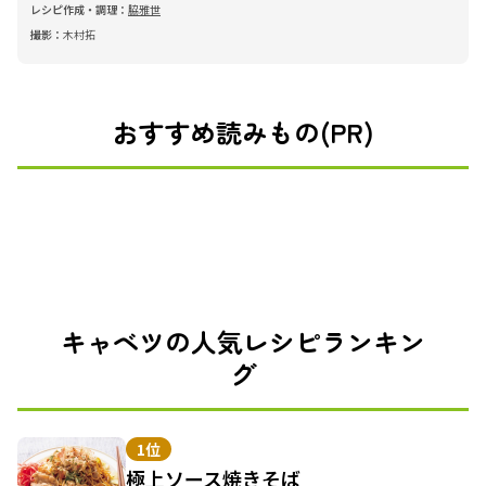
レシピ作成・調理：
脇雅世
撮影：
木村拓
おすすめ読みもの(PR)
キャベツの人気レシピランキン
グ
1位
極上ソース焼きそば