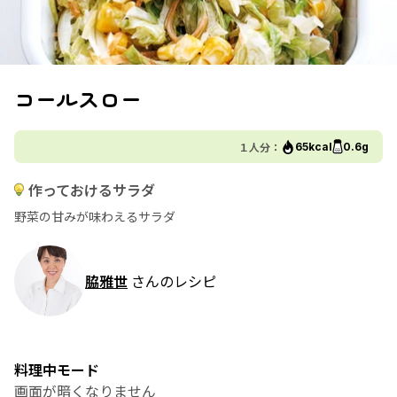
コールスロー
１人分：
65kcal
0.6g
作っておけるサラダ
野菜の甘みが味わえるサラダ
脇雅世
さんのレシピ
料理中モード
画面が暗くなりません