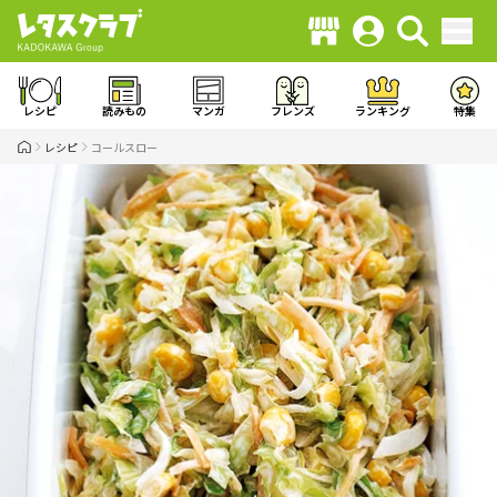
レシピ
読みもの
マンガ
フレンズ
ランキング
特集
レシピ
コールスロー