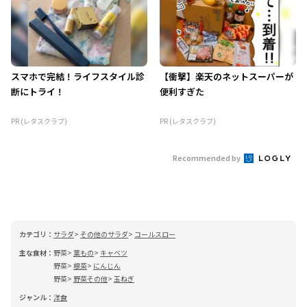
スマホで完結！ライフスタイル診
【衝撃】楽天のネットスーパーが
断にトライ！
便利すぎた
PR (レタスクラブ)
PR (レタスクラブ)
Recommended by
カテゴリ：
サラダ
その他のサラダ
コールスロー
主な食材：
野菜
葉もの
キャベツ
野菜
根菜
にんじん
野菜
野菜その他
玉ねぎ
ジャンル：
洋食