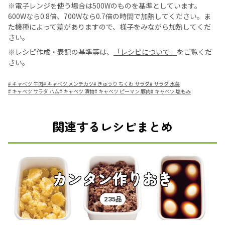
※電子レンジを使う場合は500Wのものを基準としています。
600Wなら0.8倍、700Wなら0.7倍の時間で加熱してください。ま
た機種によって差がありますので、様子をみながら加熱してくだ
さい。
※レシピ作成・表記の基準等は、
「レシピについて」
をご覧くだ
さい。
#
キャベツ 牛肉
#
キャベツ メンチカツ
#
きゅうり ちくわ サラダ
#
サラダ 水菜
#
キャベツ サラダ ハム
#
キャベツ 漬物
#
キャベツ ピーマン 豚肉
#
キャベツ 塩もみ
関連するレシピまとめ
カンタン作りおき
235品