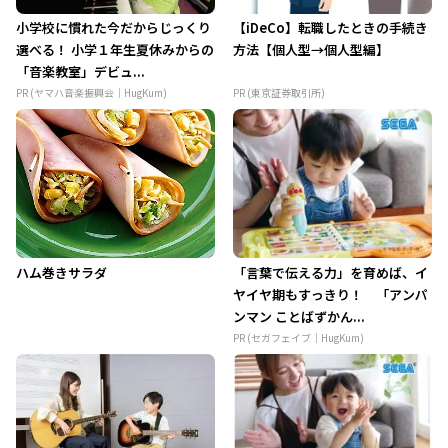
小学校に慣れた今だからじっくり
【iDeCo】転職したときの手続き
選べる！ 小学１年生夏休みからの
方法【個人型→個人型編】
「音楽教室」デビュ...
PR (ヤマハ音楽振興会｜HugKum)
PR (東京証券取引所)
ハム巻きサラダ
「言葉で伝える力」を育めば、イ
ヤイヤ期もすっきり！ 「アンパ
ンマン ことばずかん...
PR (セガフェイブ｜HugKum)