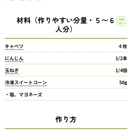
材料（作りやすい分量・５〜６
人分）
キャベツ
４枚
にんじん
1/2本
玉ねぎ
1/4個
冷凍スイートコーン
50g
・塩、マヨネーズ
作り方