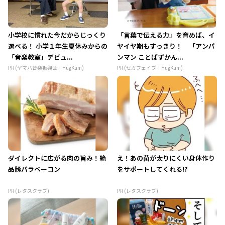
小学校に慣れた今だからじっくり
「言葉で伝える力」を育めば、イ
選べる！ 小学１年生夏休みからの
ヤイヤ期もすっきり！ 「アンパ
「音楽教室」デビュ...
ンマン ことばずかん...
PR (ヤマハ音楽振興会｜HugKum)
PR (セガフェイブ｜HugKum)
ダイレクトに広がる肉の旨み！絶
え！あの菌が太りにくい身体作り
品豚バラベーコン
をサポートしてくれる!?
PR (レタスクラブ)
PR (レタスクラブ)