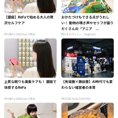
【銀座】ReFaで始める大人の贅
おかたづけもできる点がうれし
沢セルフケア
い！ 動物の鳴き声やセリフが盛り
だくさんの「アニア ...
PR (ReFa GINZA on CREA)
PR (タカラトミー｜Hugkum)
上質な眠りも美髪ケアも！ 銀座で
【見城徹×藤田晋】AI時代でも変
体感するReFa
わらない経営者の本質
PR (ReFa GINZA on CREA)
PR (FINCHI on GOETHE)