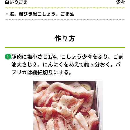
白いりごま
少々
・塩、粗びき黒こしょう、ごま油
作り方
豚肉に塩小さじ1/4、こしょう少々をふり、ごま
1
油大さじ２、にんにくをあえて約５分おく。パ
プリカは縦
細切り
にする。