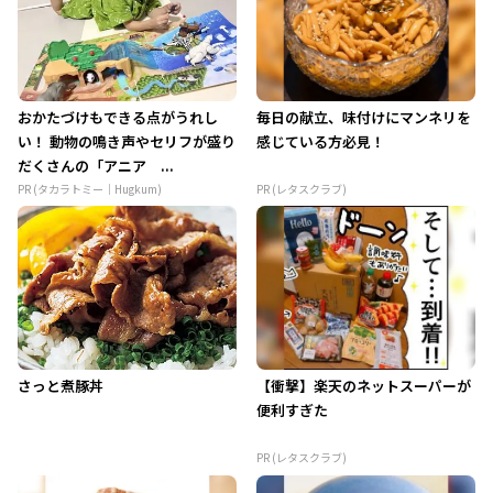
おかたづけもできる点がうれし
毎日の献立、味付けにマンネリを
い！ 動物の鳴き声やセリフが盛り
感じている方必見！
だくさんの「アニア ...
PR (タカラトミー｜Hugkum)
PR (レタスクラブ)
さっと煮豚丼
【衝撃】楽天のネットスーパーが
便利すぎた
PR (レタスクラブ)