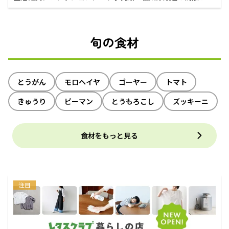
えるECサイト
旬の食材
とうがん
モロヘイヤ
ゴーヤー
トマト
きゅうり
ピーマン
とうもろこし
ズッキーニ
食材をもっと見る
注目