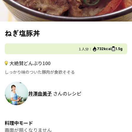
ねぎ塩豚丼
１人分：
732kcal
1.5g
大絶賛どんぶり100
しっかり味のついた豚肉が食欲そそる
井澤由美子
さんのレシピ
料理中モード
画面が暗くなりません