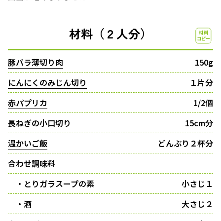
材料（２人分）
豚バラ薄切り肉
150g
にんにくのみじん切り
１片分
赤パプリカ
1/2個
長ねぎ
の小口切り
15cm分
温かいご飯
どんぶり２杯分
合わせ調味料
・とりガラスープの素
小さじ１
・酒
大さじ２