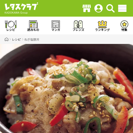
レシピ
読みもの
マンガ
フレンズ
ランキング
特集
レシピ
ねぎ塩豚丼