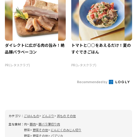
ダイレクトに広がる肉の旨み！絶
トマトと○○をあえるだけ！夏の
品豚バラベーコン
すぐできごはん
PR (レタスクラブ)
PR (レタスクラブ)
Recommended by
カテゴリ：
ごはんもの
どんぶり
丼もの その他
主な食材：
肉
豚肉
豚バラ薄切り肉
野菜
野菜その他
にんにくのみじん切り
野菜
野菜その他
パプリカ