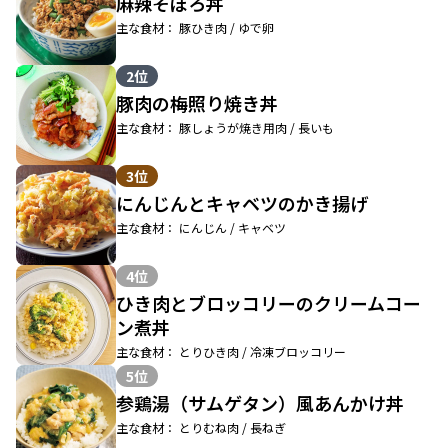
麻辣そぼろ丼
主な食材： 豚ひき肉 / ゆで卵
2位
豚肉の梅照り焼き丼
主な食材： 豚しょうが焼き用肉 / 長いも
3位
にんじんとキャベツのかき揚げ
主な食材： にんじん / キャベツ
4位
ひき肉とブロッコリーのクリームコー
ン煮丼
主な食材： とりひき肉 / 冷凍ブロッコリー
5位
参鶏湯（サムゲタン）風あんかけ丼
主な食材： とりむね肉 / 長ねぎ