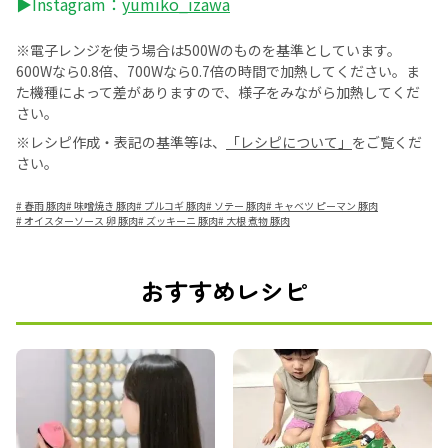
▶Instagram：
yumiko_izawa
※電子レンジを使う場合は500Wのものを基準としています。
600Wなら0.8倍、700Wなら0.7倍の時間で加熱してください。ま
た機種によって差がありますので、様子をみながら加熱してくだ
さい。
※レシピ作成・表記の基準等は、
「レシピについて」
をご覧くだ
さい。
#
春雨 豚肉
#
味噌焼き 豚肉
#
プルコギ 豚肉
#
ソテー 豚肉
#
キャベツ ピーマン 豚肉
#
オイスターソース 卵 豚肉
#
ズッキーニ 豚肉
#
大根 煮物 豚肉
おすすめレシピ