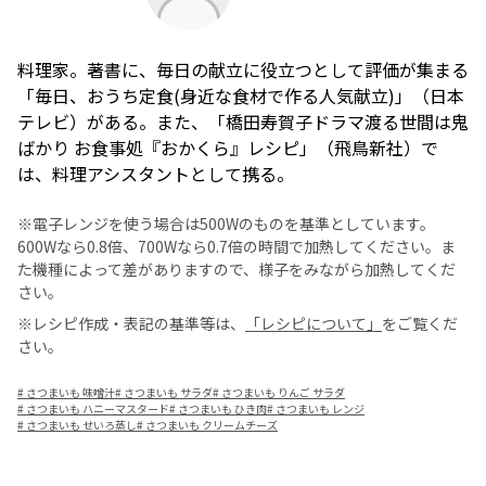
料理家。著書に、毎日の献立に役立つとして評価が集まる
「毎日、おうち定食(身近な食材で作る人気献立)」（日本
テレビ）がある。また、「橋田寿賀子ドラマ渡る世間は鬼
ばかり お食事処『おかくら』レシピ」（飛鳥新社）で
は、料理アシスタントとして携る。
※電子レンジを使う場合は500Wのものを基準としています。
600Wなら0.8倍、700Wなら0.7倍の時間で加熱してください。ま
た機種によって差がありますので、様子をみながら加熱してくだ
さい。
※レシピ作成・表記の基準等は、
「レシピについて」
をご覧くだ
さい。
#
さつまいも 味噌汁
#
さつまいも サラダ
#
さつまいも りんご サラダ
#
さつまいも ハニーマスタード
#
さつまいも ひき肉
#
さつまいも レンジ
#
さつまいも せいろ蒸し
#
さつまいも クリームチーズ