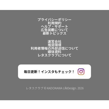
プライバシーポリシー
利用規約
ヘルプ・サポート
広告掲載について
最新トピックス
運営会社
推奨環境
利用者情報の外部送信について
媒体資料
レタスクラブについて
毎日更新！インスタもチェック！
レタスクラブ © KADOKAWA LifeDesign. 2026