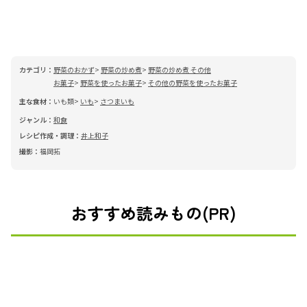
カテゴリ：
野菜のおかず
野菜の炒め煮
野菜の炒め煮 その他
お菓子
野菜を使ったお菓子
その他の野菜を使ったお菓子
主な食材：
いも類
いも
さつまいも
ジャンル：
和食
レシピ作成・調理：
井上和子
撮影：
福岡拓
おすすめ読みもの(PR)