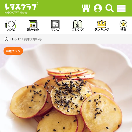
レシピ
読みもの
マンガ
フレンズ
ランキング
特集
レシピ
簡単大学いも
時短でラク