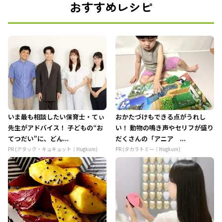
おすすめレシピ
いま最も相談したい保育士・てぃ
おかたづけもできる点がうれし
先生がアドバイス！ 子どもの“お
い！ 動物の鳴き声やセリフが盛り
てつだい”に、どん...
だくさんの「アニア ...
PR (アタック・キュキュット｜Hugkum)
PR (タカラトミー｜Hugkum)