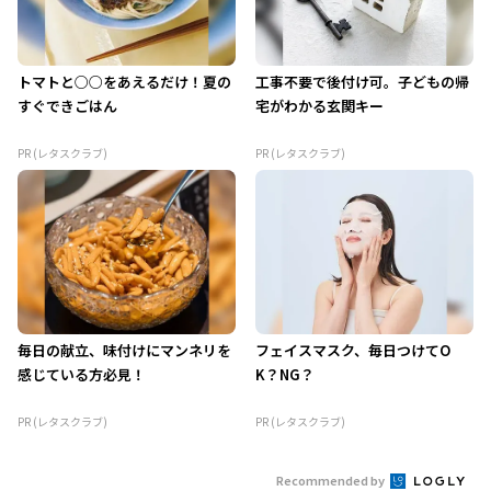
トマトと○○をあえるだけ！夏の
工事不要で後付け可。子どもの帰
すぐできごはん
宅がわかる玄関キー
PR (レタスクラブ)
PR (レタスクラブ)
毎日の献立、味付けにマンネリを
フェイスマスク、毎日つけてO
感じている方必見！
K？NG？
PR (レタスクラブ)
PR (レタスクラブ)
Recommended by