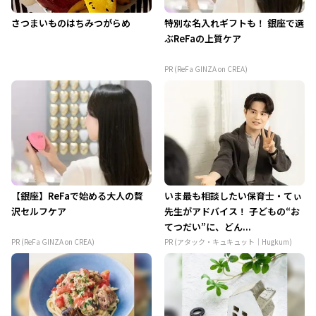
さつまいものはちみつがらめ
特別な名入れギフトも！ 銀座で選
ぶReFaの上質ケア
PR (ReFa GINZA on CREA)
【銀座】ReFaで始める大人の贅
いま最も相談したい保育士・てぃ
沢セルフケア
先生がアドバイス！ 子どもの“お
てつだい”に、どん...
PR (ReFa GINZA on CREA)
PR (アタック・キュキュット｜Hugkum)