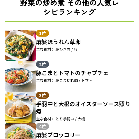
野菜の炒め煮 その他の人気レ
シピランキング
1位
麻婆ほうれん草卵
主な食材： 豚ひき肉 / 卵
2位
豚こまとトマトのチャプチェ
主な食材： 豚こま切れ肉 / トマト
3位
手羽中と大根のオイスターソース照り
煮
主な食材： とり手羽中 / 大根
4位
麻婆ブロッコリー