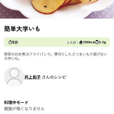
簡単大学いも
5分
１人分：
130kcal
0.2g
野菜の炒め煮はフライパンで。薄切りしたさつまいもで揚げない
大学いも。
井上和子
さんのレシピ
料理中モード
画面が暗くなりません