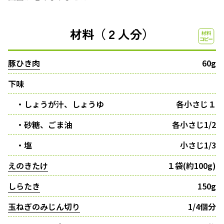
材料（２人分）
豚ひき肉
60g
下味
・しょうが汁、しょうゆ
各小さじ１
・砂糖、ごま油
各小さじ1/2
・塩
小さじ1/3
えのきたけ
１袋(約100g)
しらたき
150g
玉ねぎのみじん切り
1/4個分