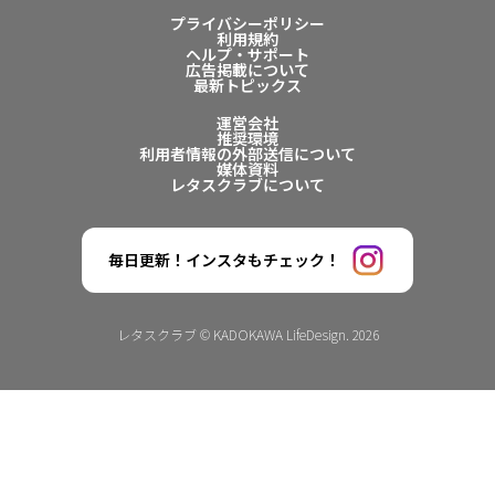
プライバシーポリシー
利用規約
ヘルプ・サポート
広告掲載について
最新トピックス
運営会社
推奨環境
利用者情報の外部送信について
媒体資料
レタスクラブについて
毎日更新！インスタもチェック！
レタスクラブ © KADOKAWA LifeDesign. 2026