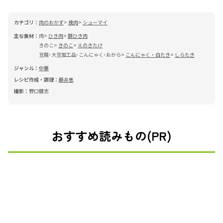
カテゴリ：
肉のおかず
挽肉
シューマイ
主な食材：
肉
ひき肉
豚ひき肉
きのこ
きのこ
えのきたけ
豆腐･大豆加工品･こんにゃく･おから
こんにゃく・白たき
しらたき
ジャンル：
中華
レシピ作成・調理：
藤井恵
撮影：
野口健志
おすすめ読みもの(PR)