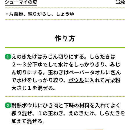
シューマイの皮
12枚
・片栗粉、練りがらし、しょうゆ
作り方
えのきたけは
みじん切り
にする。しらたきは
1
２〜３分
下ゆで
して水けをしっかりきり、みじ
ん切りにする。玉ねぎはペーパータオルに包ん
で水けをしっかり絞り、
ボウル
に入れて片栗粉
大さじ１を混ぜる。
耐熱
ボウル
にひき肉と
下味
の材料を入れてよく
2
練り混ぜ、１の玉ねぎ、えのきたけ、しらたきを
加えて混ぜる。