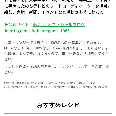
に専念したのちテレビのフードコーディネーターを担当。
雑誌、書籍、新聞、イベントなど活動は多岐にわたる。
▶公式サイト：
藤井 恵 オフィシャルブログ
▶Instagram：
fujii_megumi_1966
※電子レンジを使う場合は500Wのものを基準としています。
600Wなら0.8倍、700Wなら0.7倍の時間で加熱してください。ま
た機種によって差がありますので、様子をみながら加熱してくだ
さい。
※レシピ作成・表記の基準等は、
「レシピについて」
をご覧くだ
さい。
#
なす ひき肉
#
じゃがいも ひき肉 チーズ
#
しいたけ ひき肉
#
ひき肉 タコライス
#
なす ひき肉 トマト
#
えのき ひき肉
#
なす ひき肉 チーズ 山本ゆり
#
ひき肉 パラパラ 冷凍
おすすめレシピ