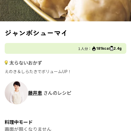
ジャンボシューマイ
１人分：
181kcal
2.4g
太らないおかず
えのき＆しらたきでボリュームUP！
藤井恵
さんのレシピ
料理中モード
画面が暗くなりません