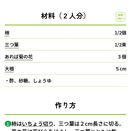
材料（２人分）
柿
1/2個
三つ葉
1/2束
あれば菊の花
３個
大根
５cm
・酢、砂糖、しょうゆ
作り方
柿は
いちょう切り
、三つ葉は２cm長さに切る。
1