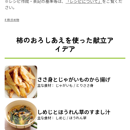
※レシピ作成・表記の基準等は、
「レシピについて」
をご覧くだ
さい。
#
柿 炒め物
柿のおろしあえを使った献立ア
イデア
ささ身とじゃがいものから揚げ
主な食材： じゃがいも / とりささ身
しめじとほうれん草のすまし汁
主な食材： しめじ / ほうれん草