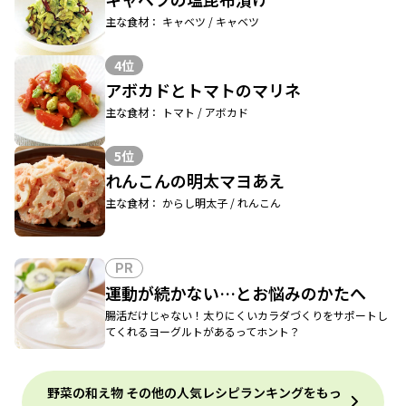
主な食材： キャベツ / キャベツ
4位
アボカドとトマトのマリネ
主な食材： トマト / アボカド
5位
れんこんの明太マヨあえ
主な食材： からし明太子 / れんこん
PR
運動が続かない…とお悩みのかたへ
腸活だけじゃない！太りにくいカラダづくりをサポートし
てくれるヨーグルトがあるってホント？
野菜の和え物 その他の人気レシピランキングをもっ