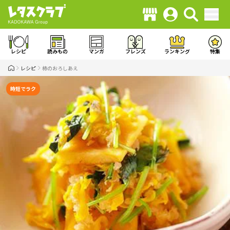
レシピ
読みもの
マンガ
フレンズ
ランキング
特集
レシピ
柿のおろしあえ
時短でラク