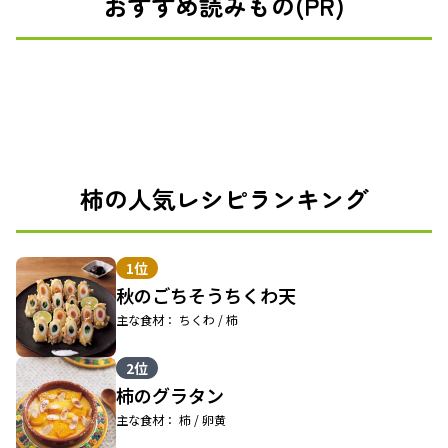
おすすめ読みもの(PR)
柿の人気レシピランキング
1位
秋のごちそうちくわ天
主な食材： ちくわ / 柿
2位
柿のグラタン
主な食材： 柿 / 卵黄