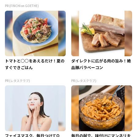
PR (FINCHI on GOETHE)
トマトと○○をあえるだけ！夏の
ダイレクトに広がる肉の旨み！絶
すぐできごはん
品豚バラベーコン
PR (レタスクラブ)
PR (レタスクラブ)
フェイスマスク、毎日つけてO
毎日の献立、味付けにマンネリを