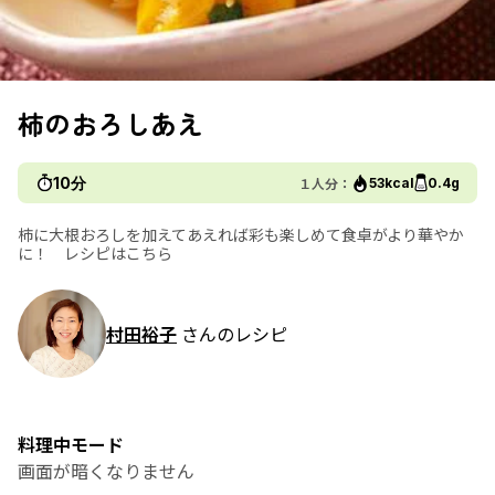
柿のおろしあえ
10分
１人分：
53kcal
0.4g
柿に大根おろしを加えてあえれば彩も楽しめて食卓がより華やか
に！ レシピはこちら
村田裕子
さんのレシピ
料理中モード
画面が暗くなりません