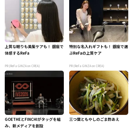
上質な眠りも美髪ケアも！ 銀座で
特別な名入れギフトも！ 銀座で選
体感するReFa
ぶReFaの上質ケア
PR (ReFa GINZA on CREA)
PR (ReFa GINZA on CREA)
GOETHEとFINCHIがタッグを組
三つ葉ともやしのごま酢あえ
み、新メディアを創設