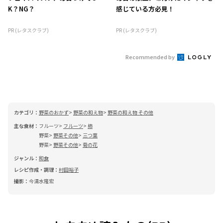
K？NG？
感じている方必見！
PR (レタスクラブ)
PR (レタスクラブ)
Recommended by
カテゴリ：
野菜のおかず
野菜の和え物
野菜の和え物 その他
主な食材：
フルーツ
フルーツ
柿
野菜
野菜その他
三つ葉
野菜
野菜その他
菊の花
ジャンル：
和食
レシピ作成・調理：
村田裕子
撮影：
今清水隆宏