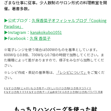
ざまな仕事に従事。少人数制のサロン形式の料理教室を開
催。著書多数。
▶公式ブログ：
久保香菜子オフィシャルブログ「Cooking
Paradise」
▶Instagram：
kanakokubo1051
▶Facebook：
久保 香菜子
※電子レンジを使う場合は500Wのものを基準としています。
600Wなら0.8倍、700Wなら0.7倍の時間で加熱してください。ま
た機種によって差がありますので、様子をみながら加熱してくだ
さい。
※レシピ作成・表記の基準等は、
「レシピについて」
をご覧くだ
さい。
#
なす ひき肉
#
じゃがいも ひき肉 チーズ
#
しいたけ ひき肉
#
ひき肉 タコライス
#
なす ひき肉 トマト
#
なす ひき肉 チーズ 山本ゆり
#
えのき ひき肉
#
ひき肉 パラパラ 冷凍
もっちりハンバーグを使った献