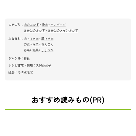
カテゴリ：
肉のおかず
挽肉
ハンバーグ
お弁当のおかず
お弁当のメインおかず
主な食材：
肉
ひき肉
豚ひき肉
野菜
根菜
れんこん
野菜
根菜
しょうが
ジャンル：
和食
レシピ作成・調理：
久保香菜子
撮影：
今清水隆宏
おすすめ読みもの(PR)