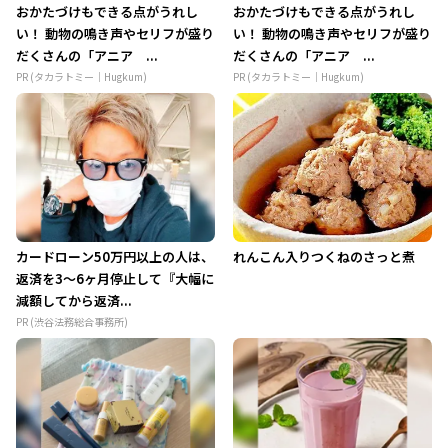
おかたづけもできる点がうれし
おかたづけもできる点がうれし
い！ 動物の鳴き声やセリフが盛り
い！ 動物の鳴き声やセリフが盛り
だくさんの「アニア ...
だくさんの「アニア ...
PR (タカラトミー｜Hugkum)
PR (タカラトミー｜Hugkum)
カードローン50万円以上の人は、
れんこん入りつくねのさっと煮
返済を3～6ヶ月停止して『大幅に
減額してから返済...
PR (渋谷法務総合事務所)