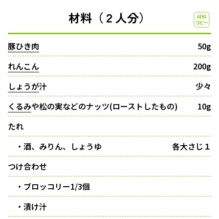
材料（２人分）
豚ひき肉
50g
れんこん
200g
しょうが
汁
少々
くるみ
や松の実などのナッツ(ローストしたもの)
10g
たれ
・酒、みりん、しょうゆ
各大さじ１
つけ合わせ
・ブロッコリー1/3個
・漬け汁