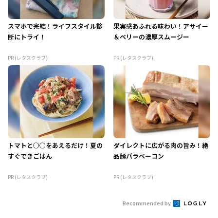
スマホで完結！ライフスタイル診
果実感あふれる味わい！アサイー
断にトライ！
＆ベリーの濃厚スムージー
PR (レタスクラブ)
PR (レタスクラブ)
トマトと○○をあえるだけ！夏の
ダイレクトに広がる肉の旨み！絶
すぐできごはん
品豚バラベーコン
PR (レタスクラブ)
PR (レタスクラブ)
Recommended by