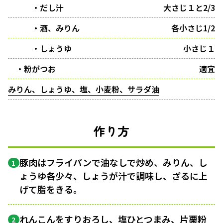
・だし汁
大さじ１と2/3
・酒、みりん
各小さじ1/2
・しょうゆ
小さじ１
・粉がつお
適宜
みりん、しょうゆ、塩、小麦粉、サラダ油
作り方
豚肉はフライパンで油なしで炒め、みりん、し
1
ょうゆ各少々、しょうが汁で調味し、ざるに上
げて脂をきる。
れんこんをすりおろし、塩ひとつまみ、片栗粉
2