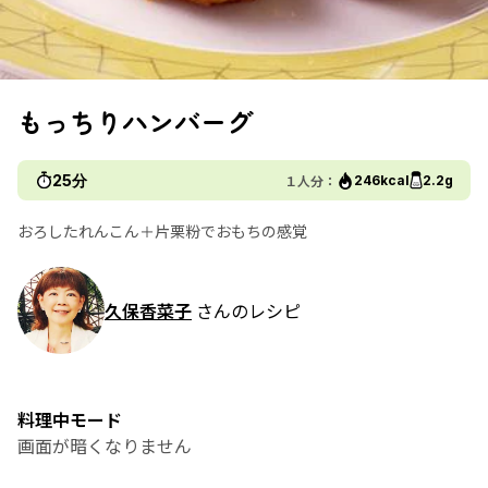
もっちりハンバーグ
25分
１人分：
246kcal
2.2g
おろしたれんこん＋片栗粉でおもちの感覚
久保香菜子
さんのレシピ
料理中モード
画面が暗くなりません