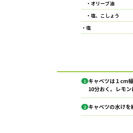
・オリーブ油
・塩、こしょう
・塩
キャベツは１cm
1
10分おく。レモ
キャベツの水けを
2