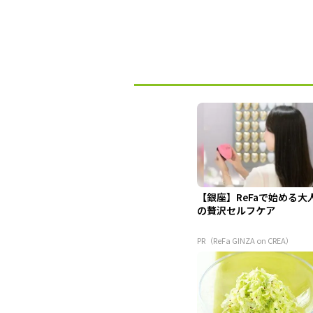
【銀座】ReFaで始める大
の贅沢セルフケア
PR（ReFa GINZA on CREA）