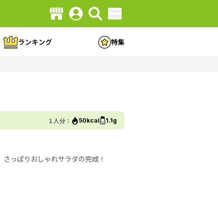
ランキング
特集
１人分：
50kcal
1.1g
 さっぱりおしゃれサラダの完成！