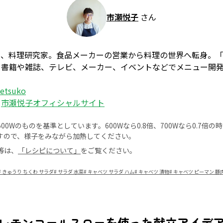
市瀬悦子
さん
ー、料理研究家。食品メーカーの営業から料理の世界へ転身。
、書籍や雑誌、テレビ、メーカー、イベントなどでメニュー開
_etsuko
：
市瀬悦子オフィシャルサイト
0Wのものを基準としています。600Wなら0.8倍、700Wなら0.7倍
すので、様子をみながら加熱してください。
等は、
「レシピについて」
をご覧ください。
#
きゅうり ちくわ サラダ
#
サラダ 水菜
#
キャベツ サラダ ハム
#
キャベツ 漬物
#
キャベツ ピーマン 豚
レモンコールスローを使った献立アイデ