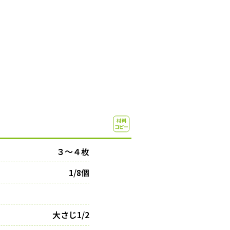
３〜４枚
1/8個
大さじ1/2