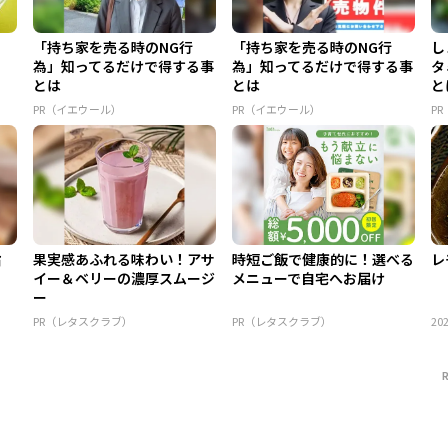
「持ち家を売る時のNG行
「持ち家を売る時のNG行
し
為」知ってるだけで得する事
為」知ってるだけで得する事
タ
とは
とは
と
PR（イエウール）
PR（イエウール）
P
旨
果実感あふれる味わい！アサ
時短ご飯で健康的に！選べる
レ
イー＆ベリーの濃厚スムージ
メニューで自宅へお届け
ー
PR（レタスクラブ）
PR（レタスクラブ）
202