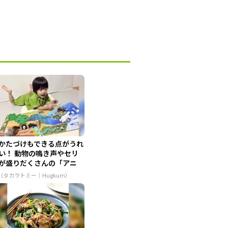
かたづけもできる点がうれ
い！ 動物の鳴き声やセリ
が盛りだくさんの「アニ
...
R（タカラトミー｜Hugkum）