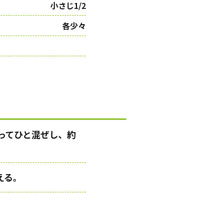
小さじ1/2
各少々
ふってひと混ぜし、約
える。