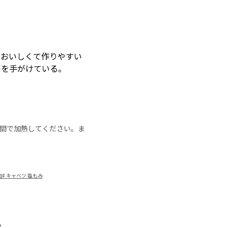
「おいしくて作りやすい
発を手がけている。
の時間で加熱してください。ま
肉
#
キャベツ 塩もみ
ア