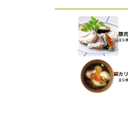
豚
主な食
カ
主な食