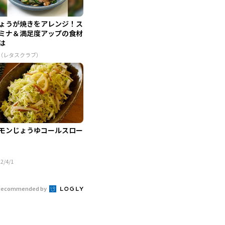
ょうが焼きをアレンジ！ス
ミナ＆満足度アップの食材
は
R（レタスクラブ）
モンじょうゆコールスロー
2/4/1
Recommended by