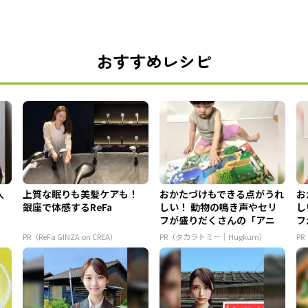
おすすめレシピ
人
上質な眠りも美髪ケアも！
おかたづけもできる点がうれ
お
銀座で体感するReFa
しい！ 動物の鳴き声やセリ
し
フが盛りだくさんの「アニ
フ
ア ...
ア 
PR（ReFa GINZA on CREA）
PR（タカラトミー｜Hugkum）
P