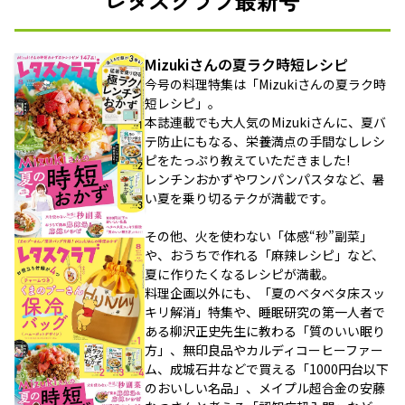
レタスクラブ最新号
Mizukiさんの夏ラク時短レシピ
今号の料理特集は「Mizukiさんの夏ラク時
短レシピ」。
本誌連載でも大人気のMizukiさんに、夏バ
テ防止にもなる、栄養満点の手間なしレシ
ピをたっぷり教えていただきました!
レンチンおかずやワンパンパスタなど、暑
い夏を乗り切るテクが満載です。
その他、火を使わない「体感“秒”副菜」
や、おうちで作れる「麻辣レシピ」など、
夏に作りたくなるレシピが満載。
料理企画以外にも、「夏のベタベタ床スッ
キリ解消」特集や、睡眠研究の第一人者で
ある柳沢正史先生に教わる「質のいい眠り
方」、無印良品やカルディコーヒーファー
ム、成城石井などで買える「1000円台以下
のおいしい名品」、メイプル超合金の安藤