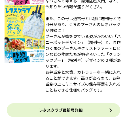
なつさんと考える「認知症超入門」など、
今知りたい情報が盛りだくさん。
また、この号は通常号とは別に増刊号と特
別号があり、くまのプーさんの保冷バッグ
が付録に！
プーさんが蜂を見ている姿がかわいい「ハ
ニーポットデザイン」（増刊号）と、原作
のくまのプーさんやクリストファー・ロビ
ンなどの仲間たちが勢ぞろいした「クラシ
ックプー」（特別号）デザインの２種があ
ります。
お弁当箱と水筒、カトラリーを一緒に入れ
ることができます。高さがあるので、お弁
当箱の上にミニサイズの保存容器を入れる
こともできる仕様のバッグです。
レタスクラブ最新号詳細