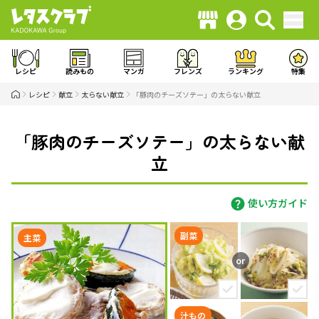
レシピ
読みもの
マンガ
フレンズ
ランキング
特集
レシピ
献立
太らない献立
「豚肉のチーズソテー」の太らない献立
「豚肉のチーズソテー」の太らない献
立
使い方ガイド
副菜
主菜
汁もの