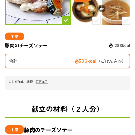
主菜
豚肉のチーズソテー
288kcal
合計
（ごはん込み）
506kcal
レシピ作成・調理：
石原洋子
献立の材料（２人分）
豚肉のチーズソテー
主菜