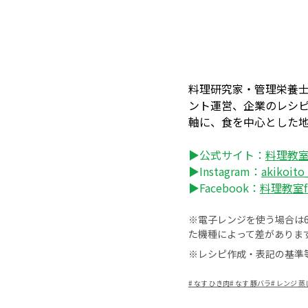
料理研究家・管理栄養士
ント運営、企業のレシピ
軸に、食を中心とした
▶公式サイト：
料理教室 
▶Instagram：
akikoito
▶Facebook：
料理教室fr
※電子レンジを使う場合は60
た機種によって差がありま
※レシピ作成・表記の基準
#
なす ひき肉
#
なす 豚バラ
#
レンジ 蒸