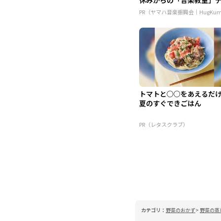
ュ...
PR（ヤマハ音楽振興会｜HugKu
トマトと○○をあえるだ
夏のすぐできごはん
PR（レタスクラブ）
カテゴリ：
野菜のおかず
野菜の蒸