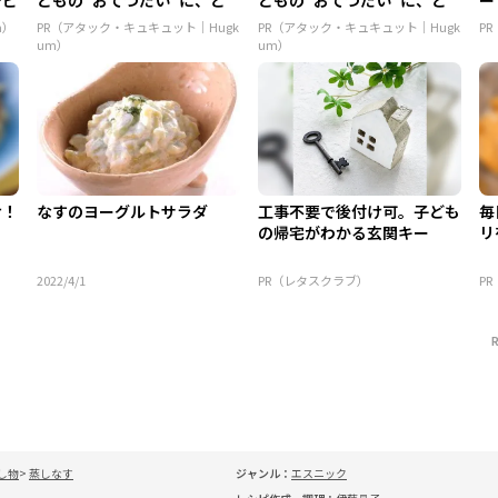
ん...
ん...
m）
PR（アタック・キュキュット｜Hugk
PR（アタック・キュキュット｜Hugk
P
um）
um）
け！
なすのヨーグルトサラダ
工事不要で後付け可。子ども
毎
の帰宅がわかる玄関キー
リ
2022/4/1
PR（レタスクラブ）
P
し物
蒸しなす
ジャンル：
エスニック