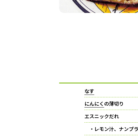
なす
にんにく
の薄切り
エスニックだれ
・レモン汁、ナンプラ