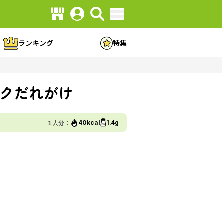
ランキング
特集
クだれがけ
１人分：
40kcal
1.4g