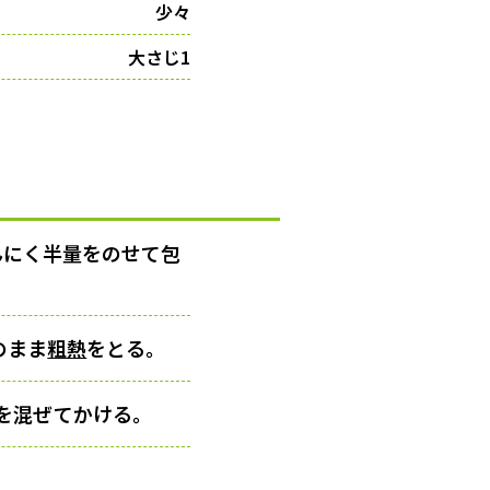
少々
大さじ1
んにく半量をのせて包
のまま
粗熱
をとる。
を混ぜてかける。