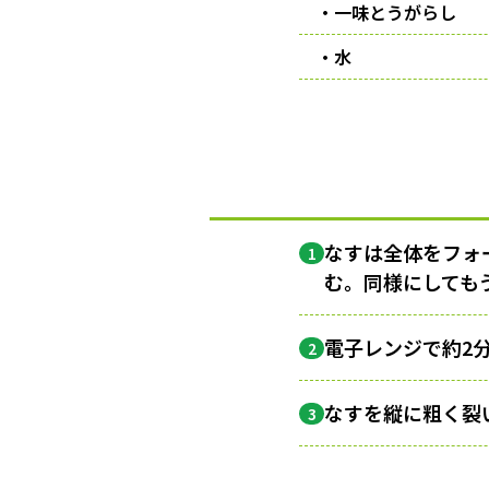
・一味とうがらし
・水
なすは全体をフォ
1
む。同様にしても
電子レンジで約2
2
なすを縦に粗く裂
3