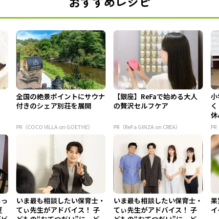
おすすめレシピ
全国の絶景ポイントにサウナ
【銀座】ReFaで始める大人
小
付きのシェア別荘を展開
の贅沢セルフケア
く
休
ュ.
PR（COCO VILLA on GOETHE）
PR（ReFa GINZA on CREA）
P
じっ
いま最も相談したい保育士・
いま最も相談したい保育士・
果
夏
てぃ先生がアドバイス！ 子
てぃ先生がアドバイス！ 子
イ
デビ
どもの“おてつだい”に、ど
どもの“おてつだい”に、ど
ー