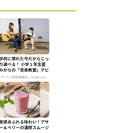
学校に慣れた今だからじっ
り選べる！ 小学１年生夏
みからの「音楽教室」デビ
..
R（ヤマハ音楽振興会｜HugKum）
実感あふれる味わい！アサ
ー＆ベリーの濃厚スムージ