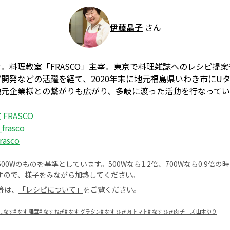
伊藤晶子
さん
。料理教室「FRASCO」主宰。東京で料理雑誌へのレシピ提
開発などの活躍を経て、2020年末に地元福島県いわき市にU
地元企業様との繋がりも広がり、多岐に渡った活動を行なって
FRASCO
_frasco
asco
0Wのものを基準としています。500Wなら1.2倍、700Wなら0.9倍
すので、様子をみながら加熱してください。
等は、
「レシピについて」
をご覧ください。
しなす
#
なす 舞茸
#
なす ねぎ
#
なす グラタン
#
なす ひき肉 トマト
#
なす ひき肉 チーズ 山本ゆり