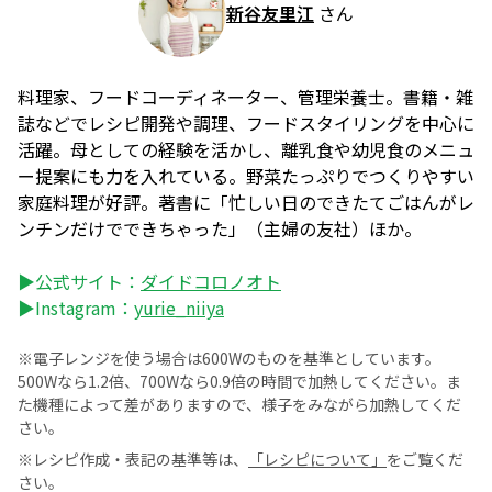
新谷友里江
さん
料理家、フードコーディネーター、管理栄養士。書籍・雑
誌などでレシピ開発や調理、フードスタイリングを中心に
活躍。母としての経験を活かし、離乳食や幼児食のメニュ
ー提案にも力を入れている。野菜たっぷりでつくりやすい
家庭料理が好評。著書に「忙しい日のできたてごはんがレ
ンチンだけでできちゃった」（主婦の友社）ほか。
▶公式サイト：
ダイドコロノオト
▶Instagram：
yurie_niiya
※電子レンジを使う場合は600Wのものを基準としています。
500Wなら1.2倍、700Wなら0.9倍の時間で加熱してください。ま
た機種によって差がありますので、様子をみながら加熱してくだ
さい。
※レシピ作成・表記の基準等は、
「レシピについて」
をご覧くだ
さい。