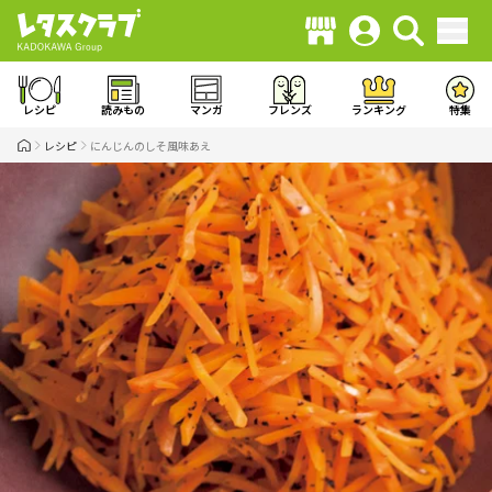
レシピ
読みもの
マンガ
フレンズ
ランキング
特集
レシピ
にんじんのしそ風味あえ