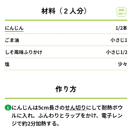
材料（２人分）
にんじん
1/2本
ごま油
小さじ1
しそ風味ふりかけ
小さじ1/2
塩
少々
作り方
にんじんは5cm長さの
せん切り
にして耐熱ボウ
1
ルに入れ、ふんわりとラップをかけ、電子レン
ジで約2分加熱する。