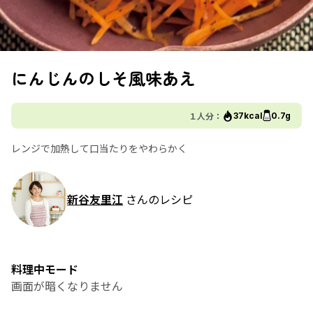
にんじんのしそ風味あえ
１人分：
37kcal
0.7g
レンジで加熱して口当たりをやわらかく
新谷友里江
さんのレシピ
料理中モード
画面が暗くなりません