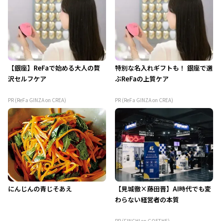
【銀座】ReFaで始める大人の贅
特別な名入れギフトも！ 銀座で選
沢セルフケア
ぶReFaの上質ケア
PR (ReFa GINZA on CREA)
PR (ReFa GINZA on CREA)
にんじんの青じそあえ
【見城徹×藤田晋】AI時代でも変
わらない経営者の本質
PR (FINCHI on GOETHE)