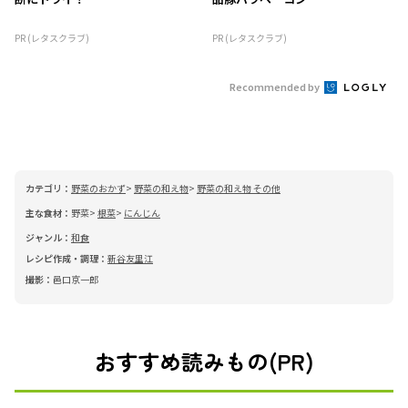
PR (レタスクラブ)
PR (レタスクラブ)
Recommended by
カテゴリ：
野菜のおかず
野菜の和え物
野菜の和え物 その他
主な食材：
野菜
根菜
にんじん
ジャンル：
和食
レシピ作成・調理：
新谷友里江
撮影：
邑口京一郎
おすすめ読みもの(PR)