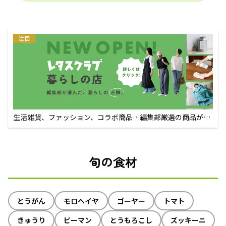
注目
生活雑貨、ファッション、コラボ商品…編集部厳選の商品が買
えるECサイト
旬の食材
とうがん
モロヘイヤ
ゴーヤー
トマト
きゅうり
ピーマン
とうもろこし
ズッキーニ