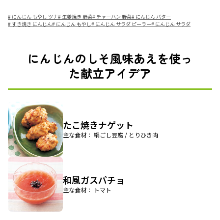
#
にんじん もやし ツナ
#
生姜焼き 野菜
#
チャーハン 野菜
#
にんじん バター
#
すき焼き にんじん
#
にんじん もやし
#
にんじん サラダ ピーラー
#
にんじん サラダ
にんじんのしそ風味あえを使っ
た献立アイデア
たこ焼きナゲット
主な食材： 絹ごし豆腐 / とりひき肉
和風ガスパチョ
主な食材： トマト