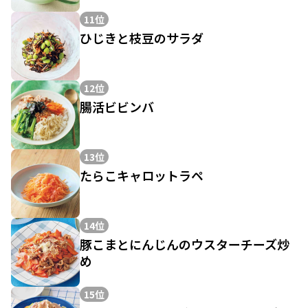
11位
ひじきと枝豆のサラダ
12位
腸活ビビンバ
13位
たらこキャロットラペ
14位
豚こまとにんじんのウスターチーズ炒
め
15位