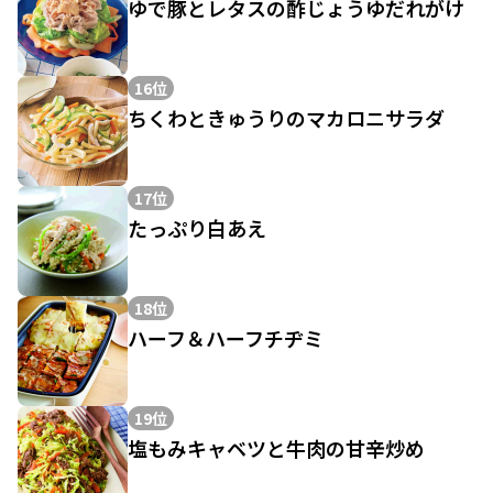
ゆで豚とレタスの酢じょうゆだれがけ
16位
ちくわときゅうりのマカロニサラダ
17位
たっぷり白あえ
18位
ハーフ＆ハーフチヂミ
19位
塩もみキャベツと牛肉の甘辛炒め