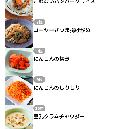
こねないハンバーグライス
7位
ゴーヤーさつま揚げ炒め
8位
にんじんの梅煮
9位
にんじんのしりしり
10位
豆乳クラムチャウダー