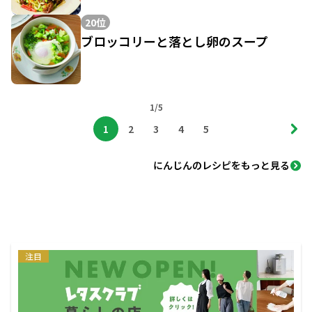
20位
ブロッコリーと落とし卵のスープ
1/5
1
2
3
4
5
にんじんのレシピをもっと見る
注目