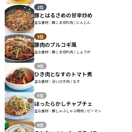
2位
豚とはるさめの甘辛炒め
主な食材：豚こま切れ肉 / にんじん
3位
豚肉のプルコギ風
主な食材：豚こま切れ肉 / しょうが
4位
ひき肉となすのトマト煮
主な食材：合いびき肉 / なす
5位
ほったらかしチャプチェ
主な食材：豚しゃぶしゃぶ用肉 / ピーマン
6位