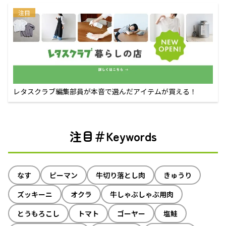
注目
レタスクラブ編集部員が本音で選んだアイテムが買える！
注目＃Keywords
なす
ピーマン
牛切り落とし肉
きゅうり
ズッキーニ
オクラ
牛しゃぶしゃぶ用肉
とうもろこし
トマト
ゴーヤー
塩鮭