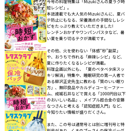
今号の料理特集は「Mizukiさんの夏ラク時
短レシピ」。
本誌連載でも大人気のMizukiさんに、夏バ
テ防止にもなる、栄養満点の手間なしレシ
ピをたっぷり教えていただきました!
レンチンおかずやワンパンパスタなど、暑
い夏を乗り切るテクが満載です。
その他、火を使わない「体感“秒”副菜」
や、おうちで作れる「麻辣レシピ」など、
夏に作りたくなるレシピが満載。
料理企画以外にも、「夏のベタベタ床スッ
キリ解消」特集や、睡眠研究の第一人者で
ある柳沢正史先生に教わる「質のいい眠り
方」、無印良品やカルディコーヒーファー
ム、成城石井などで買える「1000円台以下
のおいしい名品」、メイプル超合金の安藤
なつさんと考える「認知症超入門」など、
今知りたい情報が盛りだくさん。
また、この号は通常号とは別に増刊号と特
別号があり、くまのプーさんの保冷バッグ