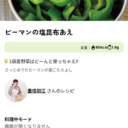
ピーマンの塩昆布あえ
全量：
80kcal
1.6g
1袋夏野菜はどーんと使っちゃえ!!
さっとゆでたピーマンが歯ごたえよし
重信初江
さんのレシピ
料理中モード
画面が暗くなりません