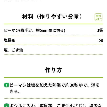
材料（作りやすい分量）
ピーマン
(縦半分、横5mm幅に切る)
1袋
塩昆布
5g
塩、ごま油
作り方
ピーマンは塩を加えた熱湯で約30秒ゆで、湯を
1
きる。
ボウル
に入れ、塩昆布、ごま油小さじ1、塩少々
2