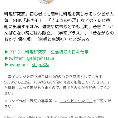
料理研究家。初心者でも簡単に料理を楽しめるレシピが人
気。NHK「あさイチ」「きょうの料理」などのテレビ番
組に出演するほか、雑誌や広告などでも活動。著書に「が
んばらない晩ごはん献立」（学研プラス）、「昔ながらの
おかず 保存版」（主婦と生活社）などがある。
▶ブログ：
料理研究家 重信初江の日々仕事
▶twitter：
@shigehatsue
▶Instagram：
shige82a
※電子レンジを使う場合は600Wのものを基準としています。
500Wなら1.2倍、700Wなら0.9倍の時間で加熱してください。ま
た機種によって差がありますので、様子をみながら加熱してくだ
さい。
※レシピ作成・表記の基準等は、
「レシピについて」
をご覧くだ
さい。
#
キャベツ ピーマン 豚肉
#
ピーマン 味噌炒め
#
ピーマン 玉ねぎ 鶏肉
#
ピーマン 煮浸し