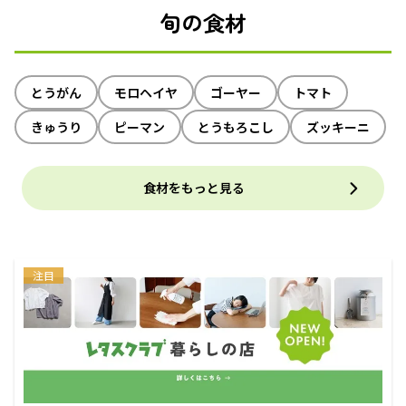
旬の食材
とうがん
モロヘイヤ
ゴーヤー
トマト
きゅうり
ピーマン
とうもろこし
ズッキーニ
食材をもっと見る
注目