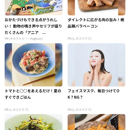
おかたづけもできる点がうれし
ダイレクトに広がる肉の旨み！絶
い！ 動物の鳴き声やセリフが盛り
品豚バラベーコン
だくさんの「アニア ...
PR (タカラトミー｜Hugkum)
PR (レタスクラブ)
トマトと○○をあえるだけ！夏の
フェイスマスク、毎日つけてO
すぐできごはん
K？NG？
PR (レタスクラブ)
PR (レタスクラブ)