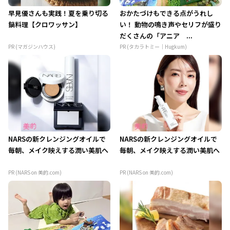
早見優さんも実践！夏を乗り切る
おかたづけもできる点がうれし
鍋料理【クロワッサン】
い！ 動物の鳴き声やセリフが盛り
だくさんの「アニア ...
PR (マガジンハウス)
PR (タカラトミー｜Hugkum)
NARSの新クレンジングオイルで
NARSの新クレンジングオイルで
毎朝、メイク映えする潤い美肌へ
毎朝、メイク映えする潤い美肌へ
PR (NARS on 美的.com)
PR (NARS on 美的.com)