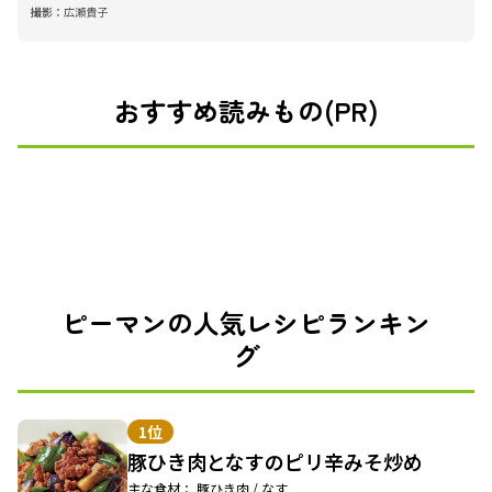
撮影：
広瀬貴子
おすすめ読みもの(PR)
ピーマンの人気レシピランキン
グ
1位
豚ひき肉となすのピリ辛みそ炒め
主な食材： 豚ひき肉 / なす