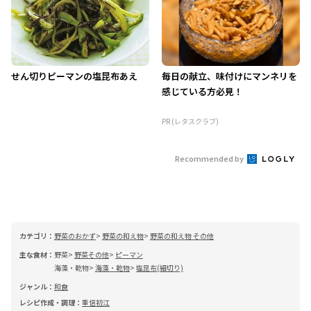
せん切りピーマンの塩昆布あえ
毎日の献立、味付けにマンネリを
感じている方必見！
PR (レタスクラブ)
Recommended by
カテゴリ：
野菜のおかず
野菜の和え物
野菜の和え物 その他
主な食材：
野菜
野菜その他
ピーマン
海藻・乾物
海藻・乾物
塩昆布(細切り)
ジャンル：
和食
レシピ作成・調理：
重信初江