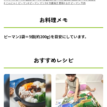
#
こんにゃく ピーマン
#
ピーマン マリネ
#
生姜焼き 野菜
#
なす ピーマン 牛肉
お料理メモ
ピーマン1袋＝5個(約200g)を目安にしています。
おすすめレシピ