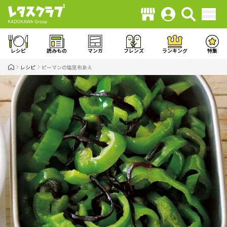
レシピ
読みもの
マンガ
フレンズ
ランキング
特集
レシピ
ピーマンの塩昆布あえ