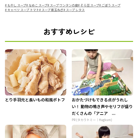
#
もやし スープ
#
なめこ スープ
#
スープ ワンタンの皮
#
そら豆 スープ
#
ごぼう スープ
#
キャベツ スープ トマト
#
スープ 新玉ねぎ
#
スープ レタス
おすすめレシピ
とり手羽元と長いもの和風ポトフ
おかたづけもできる点がうれし
い！ 動物の鳴き声やセリフが盛り
だくさんの「アニア ...
PR (タカラトミー｜Hugkum)