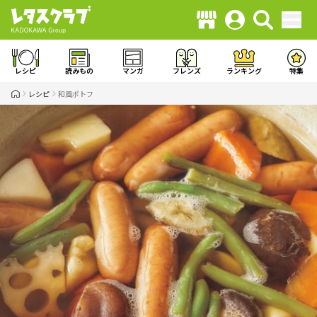
レシピ
読みもの
マンガ
フレンズ
ランキング
特集
レシピ
和風ポトフ