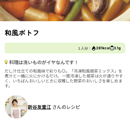
和風ポトフ
１人分：
281kcal
3.1g
料理は洗いものがイヤなんです！
だし汁仕立ての和風味で彩りも◎。「冷凍和風根菜ミックス」を
煮汁と一緒に火にかけるだけ。 一度冷凍した根菜は火が通りやす
く、いちばんおいしいときに収穫した野菜のおいしさを楽しめま
す。
新谷友里江
さんのレシピ