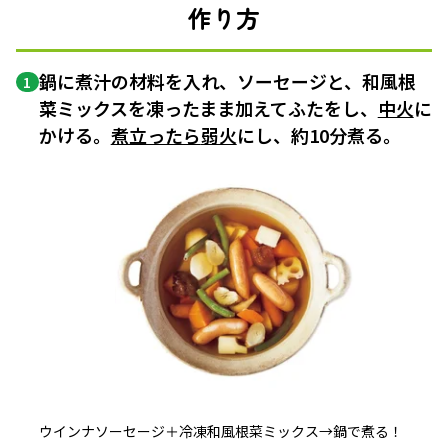
作り方
鍋に煮汁の材料を入れ、ソーセージと、和風根
1
菜ミックスを凍ったまま加えてふたをし、
中火
に
かける。
煮立ったら
弱火
にし、約10分煮る。
ウインナソーセージ＋冷凍和風根菜ミックス→鍋で煮る！