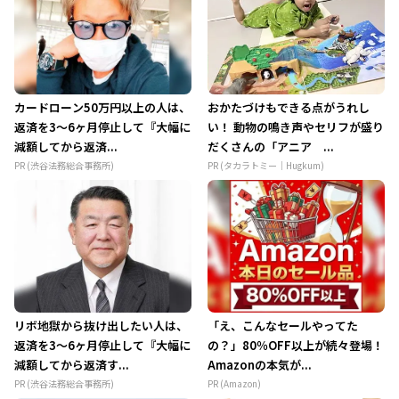
カードローン50万円以上の人は、
おかたづけもできる点がうれし
返済を3～6ヶ月停止して『大幅に
い！ 動物の鳴き声やセリフが盛り
減額してから返済...
だくさんの「アニア ...
PR (渋谷法務総合事務所)
PR (タカラトミー｜Hugkum)
リボ地獄から抜け出したい人は、
「え、こんなセールやってた
返済を3～6ヶ月停止して『大幅に
の？」80％OFF以上が続々登場！
減額してから返済す...
Amazonの本気が...
PR (渋谷法務総合事務所)
PR (Amazon)