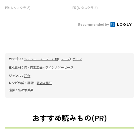
PR (レタスクラブ)
PR (レタスクラブ)
Recommended by
カテゴリ：
シチュー・スープ・汁物
スープ
ポトフ
主な食材：
肉
肉加工品
ウインナソーセージ
ジャンル：
和食
レシピ作成・調理：
新谷友里江
撮影：
佐々木美果
おすすめ読みもの(PR)