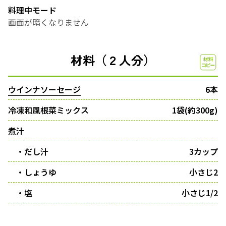
料理中モード
画面が暗くなりません
材料（２人分）
ウインナソーセージ
6本
冷凍和風根菜ミックス
1袋(約300g)
煮汁
・だし汁
3カップ
・しょうゆ
小さじ2
・塩
小さじ1/2