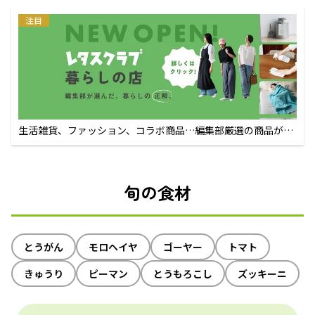
注目
生活雑貨、ファッション、コラボ商品…編集部厳選の商品が買
えるECサイト
旬の食材
とうがん
モロヘイヤ
ゴーヤー
トマト
きゅうり
ピーマン
とうもろこし
ズッキーニ