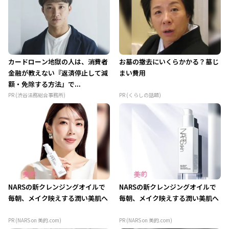
カードローン地獄の人は、消費者
お墓の撤去にいくらかかる？墓じ
金融が教えない『返済停止して減
まい費用
額・免除する方法』で...
PR (渋谷法務総合事務所)
PR (くらしの話題)
NARSの新クレンジングオイルで
NARSの新クレンジングオイルで
毎朝、メイク映えする潤い美肌へ
毎朝、メイク映えする潤い美肌へ
PR (NARS on 美的.com)
PR (NARS on 美的.com)