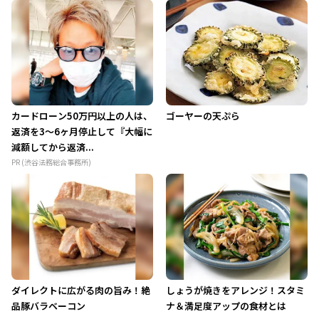
カードローン50万円以上の人は、
ゴーヤーの天ぷら
返済を3～6ヶ月停止して『大幅に
減額してから返済...
PR (渋谷法務総合事務所)
ダイレクトに広がる肉の旨み！絶
しょうが焼きをアレンジ！スタミ
品豚バラベーコン
ナ＆満足度アップの食材とは