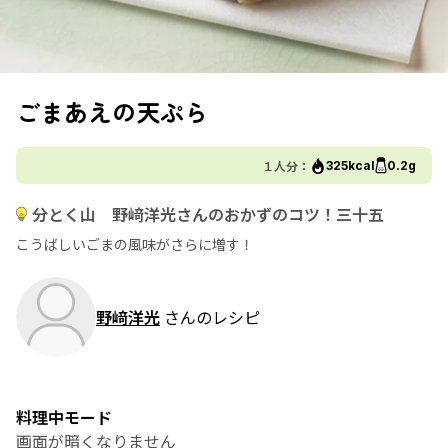
ごまあえの天ぷら
１人分：
325kcal
0.2g
分とく山 野﨑洋光さんのおかずのコツ！三十五
こうばしいごまの風味がさらに増す！
野﨑洋光
さんのレシピ
料理中モード
画面が暗くなりません