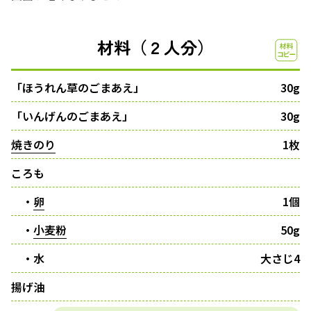
材料（２人分）
「ほうれん草のごまあえ」
30g
「いんげんのごまあえ」
30g
焼きのり
1枚
ころも
・
卵
1個
・
小麦粉
50g
・水
大さじ4
揚げ油