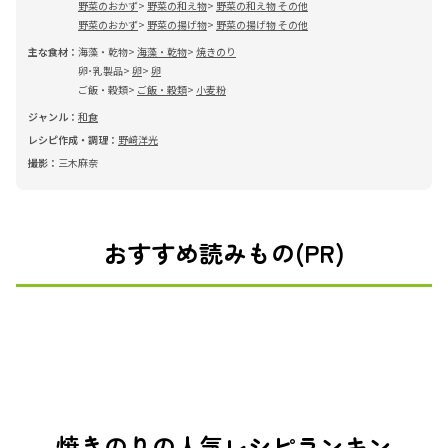
野菜のおかず
野菜の和え物
野菜の和え物 その他
野菜のおかず
野菜の揚げ物
野菜の揚げ物 その他
主な食材：
海藻・乾物
海藻・乾物
焼きのり
卵･乳製品
卵
卵
ご飯・穀類
ご飯・穀類
小麦粉
ジャンル：
和食
レシピ作成・調理：
野﨑洋光
撮影：
三木麻奈
おすすめ読みもの(PR)
焼きのりの人気レシピランキン