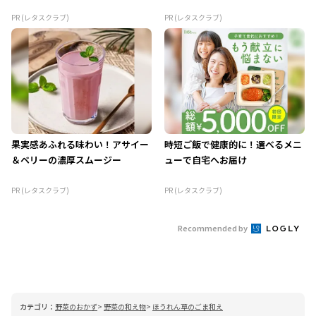
PR (レタスクラブ)
PR (レタスクラブ)
果実感あふれる味わい！アサイー
時短ご飯で健康的に！選べるメニ
＆ベリーの濃厚スムージー
ューで自宅へお届け
PR (レタスクラブ)
PR (レタスクラブ)
Recommended by
カテゴリ：
野菜のおかず
野菜の和え物
ほうれん草のごま和え