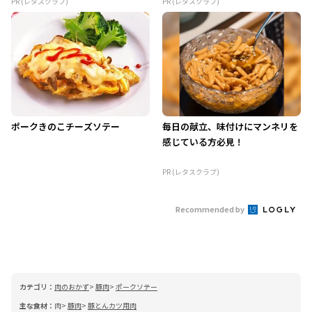
PR (レタスクラブ)
PR (レタスクラブ)
ポークきのこチーズソテー
毎日の献立、味付けにマンネリを
感じている方必見！
PR (レタスクラブ)
Recommended by
カテゴリ：
肉のおかず
豚肉
ポークソテー
主な食材：
肉
豚肉
豚とんカツ用肉