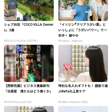
シェア別荘「COCO VILLA Owner
「イソジン®クリアうがい薬」と
s」3選
いっしょに「うがいパワー」で一
年中！ 健やか
PR (COCO VILLA on GOETHE)
PR (iNova｜Hugkum)
【西野亮廣】ビジネス書最新刊
特別な名入れギフトも！ 銀座で選
『北極星 僕たちはどう働くか』
ぶReFaの上質ケア
PR (FINCHI on GOETHE)
PR (ReFa GINZA on CREA)