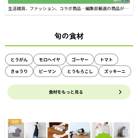
生活雑貨、ファッション、コラボ商品…編集部厳選の商品が買
えるECサイト
旬の食材
とうがん
モロヘイヤ
ゴーヤー
トマト
きゅうり
ピーマン
とうもろこし
ズッキーニ
食材をもっと見る
注目