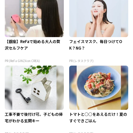
【銀座】ReFaで始める大人の贅
フェイスマスク、毎日つけてO
沢セルフケア
K？NG？
PR (ReFa GINZA on CREA)
PR (レタスクラブ)
工事不要で後付け可。子どもの帰
トマトと○○をあえるだけ！夏の
宅がわかる玄関キー
すぐできごはん