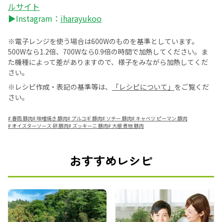
ルサイト
▶Instagram：
iharayukoo
※電子レンジを使う場合は600Wのものを基準としています。
500Wなら1.2倍、700Wなら0.9倍の時間で加熱してください。ま
た機種によって差がありますので、様子をみながら加熱してくだ
さい。
※レシピ作成・表記の基準等は、
「レシピについて」
をご覧くだ
さい。
#
春雨 豚肉
#
味噌焼き 豚肉
#
プルコギ 豚肉
#
ソテー 豚肉
#
キャベツ ピーマン 豚肉
#
オイスターソース 卵 豚肉
#
ズッキーニ 豚肉
#
大根 煮物 豚肉
おすすめレシピ