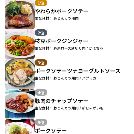
1位
やわらかポークソテー
主な食材： 豚とんカツ用肉
2位
枝豆ポークジンジャー
主な食材： 豚肩ロース薄切り肉 / かぼちゃ
3位
ポークソテーツナヨーグルトソース
主な食材： 豚とんカツ用肉 / パプリカ
4位
豚肉のチャップソテー
主な食材： 豚とんカツ用肉 / 新じゃがいも
5位
ポークソテー