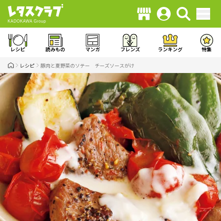
レシピ
読みもの
マンガ
フレンズ
ランキング
特集
レシピ
豚肉と夏野菜のソテー チーズソースがけ