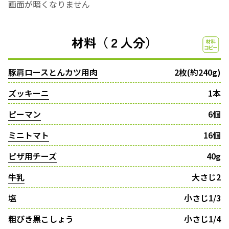
画面が暗くなりません
材料（２人分）
豚肩ロースとんカツ用肉
2枚(約240g)
ズッキーニ
1本
ピーマン
6個
ミニトマト
16個
ピザ用チーズ
40g
牛乳
大さじ2
塩
小さじ1/3
粗びき黒こしょう
小さじ1/4