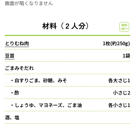
画面が暗くなりません
材料（２人分）
とりむね肉
1枚(約250g)
豆苗
1袋
ごまみそだれ
・白すりごま、砂糖、みそ
各大さじ1
・酢
小さじ2
・しょうゆ、マヨネーズ、ごま油
各小さじ1
酒、塩