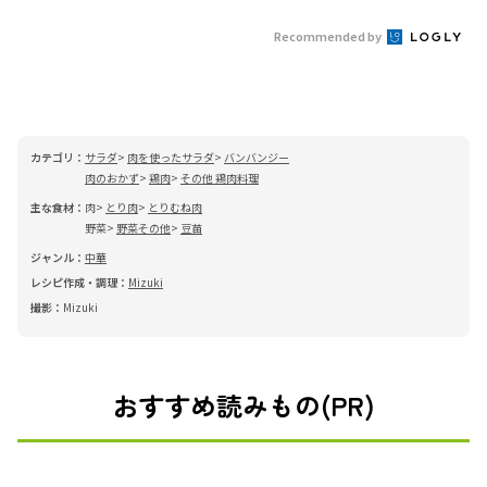
Recommended by
カテゴリ：
サラダ
肉を使ったサラダ
バンバンジー
肉のおかず
鶏肉
その他 鶏肉料理
主な食材：
肉
とり肉
とりむね肉
野菜
野菜その他
豆苗
ジャンル：
中華
レシピ作成・調理：
Mizuki
撮影：
Mizuki
おすすめ読みもの(PR)