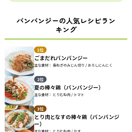
バンバンジーの人気レシピラン
キング
1位
ごまだれバンバンジー
主な食材： 長ねぎのみじん切り / おろしにんにく
2位
夏の棒々鶏（バンバンジー）
主な食材： とりむね肉 / トマト
3位
とり肉となすの棒々鶏（バンバンジ
ー）
主な食材： とりむね肉 / なす