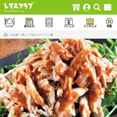
レシピ
読みもの
マンガ
フレンズ
ランキング
特集
レシピ
蒸しどりのバンバンジー風