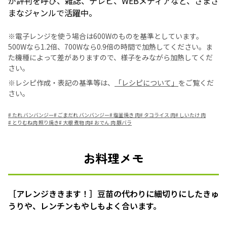
が評判を呼び、雑誌、テレビ、WEBメディアなど、さまざ
まなジャンルで活躍中。
※電子レンジを使う場合は600Wのものを基準としています。
500Wなら1.2倍、700Wなら0.9倍の時間で加熱してください。ま
た機種によって差がありますので、様子をみながら加熱してくだ
さい。
※レシピ作成・表記の基準等は、
「レシピについて」
をご覧くだ
さい。
#
たれ バンバンジー
#
ごまだれ バンバンジー
#
塩釜焼き 肉
#
タコライス 肉
#
しいたけ 肉
#
とりむね肉 照り焼き
#
大根 煮物 肉
#
おでん 肉 豚バラ
お料理メモ
［アレンジききます！］豆苗の代わりに細切りにしたきゅ
うりや、レンチンもやしもよく合います。