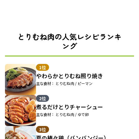
とりむね肉の人気レシピランキ
ング
1位
やわらかとりむね照り焼き
主な食材： とりむね肉 / ピーマン
2位
煮るだけとりチャーシュー
主な食材： とりむね肉 / ゆで卵
3位
夏の棒々鶏（バンバンジー）