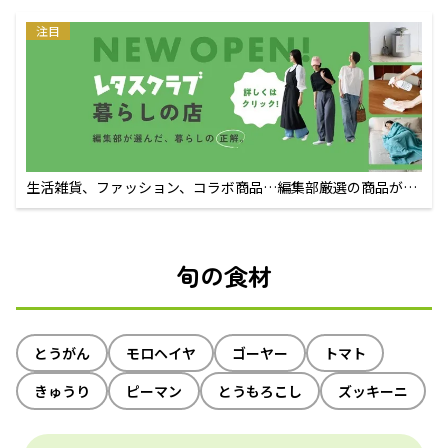
注目
生活雑貨、ファッション、コラボ商品…編集部厳選の商品が買
えるECサイト
旬の食材
とうがん
モロヘイヤ
ゴーヤー
トマト
きゅうり
ピーマン
とうもろこし
ズッキーニ