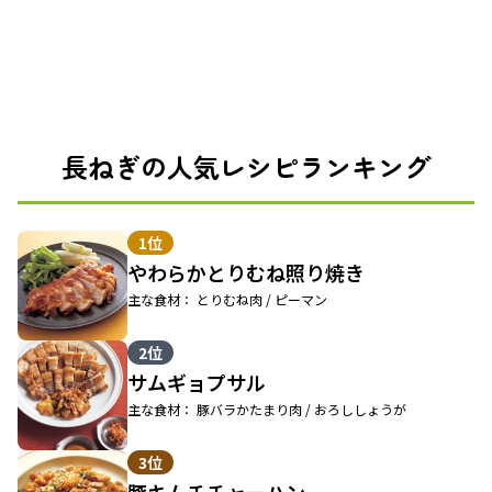
長ねぎの人気レシピランキング
1位
やわらかとりむね照り焼き
主な食材： とりむね肉 / ピーマン
2位
サムギョプサル
主な食材： 豚バラかたまり肉 / おろししょうが
3位