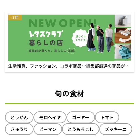
注目
生活雑貨、ファッション、コラボ商品…編集部厳選の商品が買
えるECサイト
旬の食材
とうがん
モロヘイヤ
ゴーヤー
トマト
きゅうり
ピーマン
とうもろこし
ズッキーニ