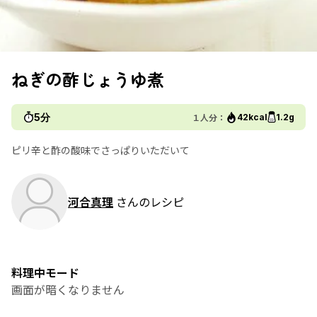
ねぎの酢じょうゆ煮
5分
１人分：
42kcal
1.2g
ピリ辛と酢の酸味でさっぱりいただいて
河合真理
さんのレシピ
料理中モード
画面が暗くなりません