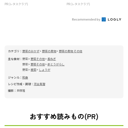
PR (レタスクラブ)
PR (レタスクラブ)
Recommended by
カテゴリ：
野菜のおかず
野菜の煮物
野菜の煮物 その他
主な食材：
野菜
野菜その他
長ねぎ
野菜
野菜その他
赤とうがらし
野菜
根菜
しょうが
ジャンル：
和食
レシピ作成・調理：
河合真理
撮影：
貝塚隆
おすすめ読みもの(PR)