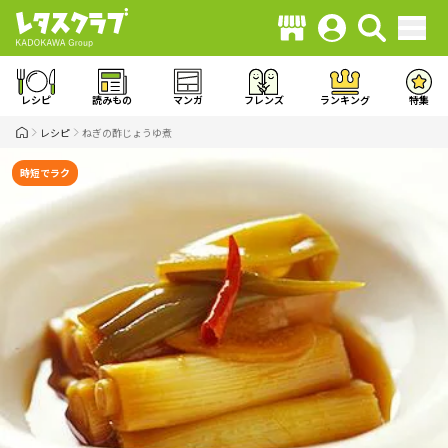
レシピ
読みもの
マンガ
フレンズ
ランキング
特集
レシピ
ねぎの酢じょうゆ煮
時短でラク