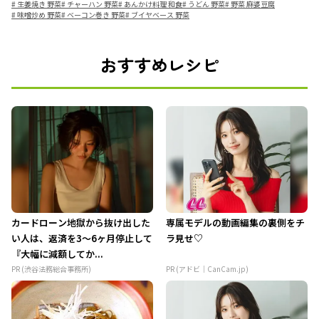
#
生姜焼き 野菜
#
チャーハン 野菜
#
あんかけ料理 和食
#
うどん 野菜
#
野菜 麻婆豆腐
#
味噌炒め 野菜
#
ベーコン巻き 野菜
#
ブイヤベース 野菜
おすすめレシピ
カードローン地獄から抜け出した
専属モデルの動画編集の裏側をチ
い人は、返済を3～6ヶ月停止して
ラ見せ♡
『大幅に減額してか...
PR (渋谷法務総合事務所)
PR (アドビ｜CanCam.jp)