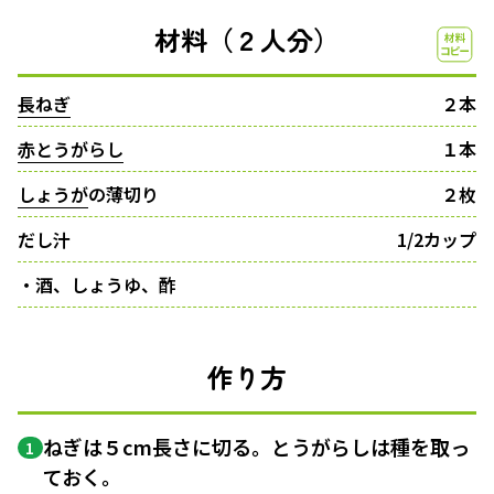
材料（２人分）
長ねぎ
２本
赤とうがらし
１本
しょうが
の薄切り
２枚
だし汁
1/2カップ
・酒、しょうゆ、酢
作り方
ねぎは５cm長さに切る。とうがらしは種を取っ
1
ておく。