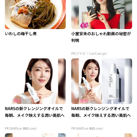
いわしの梅干し煮
小室安未のおしゃれ動画の秘密が
判明
PR (アドビ｜CanCam.jp)
NARSの新クレンジングオイルで
NARSの新クレンジングオイルで
毎朝、メイク映えする潤い美肌へ
毎朝、メイク映えする潤い美肌へ
PR (NARS on 美的.com)
PR (NARS on 美的.com)