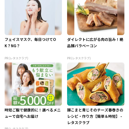
フェイスマスク、毎日つけてO
ダイレクトに広がる肉の旨み！絶
K？NG？
品豚バラベーコン
PR (レタスクラブ)
PR (レタスクラブ)
時短ご飯で健康的に！選べるメニ
豚こまと青じそのチーズ春巻きの
ューで自宅へお届け
レシピ・作り方【簡単＆時短】 -
レタスクラブ
PR (レタスクラブ)