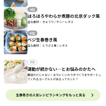
4位
ほろほろやわらか煮豚の北京ダック風
主な食材： きゅうり / サニーレタス
5位
ベジ生春巻き風
主な食材： とりささ身 / レタス
PR
運動が続かない…とお悩みのかたへ
腸活だけじゃない！太りにくいカラダづくりをサポートし
てくれるヨーグルトがあるってホント？
生春巻きの人気レシピランキングをもっと見る