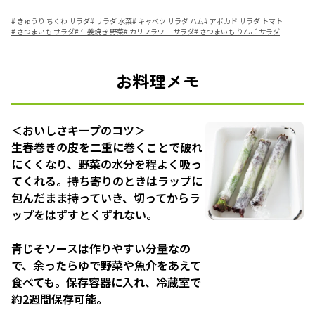
#
きゅうり ちくわ サラダ
#
サラダ 水菜
#
キャベツ サラダ ハム
#
アボカド サラダ トマト
#
さつまいも サラダ
#
生姜焼き 野菜
#
カリフラワー サラダ
#
さつまいも りんご サラダ
お料理メモ
＜おいしさキープのコツ＞
生春巻きの皮を二重に巻くことで破れ
にくくなり、野菜の水分を程よく吸っ
てくれる。持ち寄りのときはラップに
包んだまま持っていき、切ってからラ
ップをはずすとくずれない。
青じそソースは作りやすい分量なの
で、余ったらゆで野菜や魚介をあえて
食べても。保存容器に入れ、冷蔵室で
約2週間保存可能。