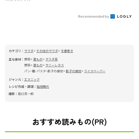
Recommended by
カテゴリ：
サラダ
その他のサラダ
生春巻き
主な食材：
野菜
葉もの
サラダ菜
野菜
葉もの
サニーレタス
パン･麺･パスタ･餃子の皮他
餃子の皮他
ライスペーパー
ジャンル：
エスニック
レシピ作成・調理：
稲垣晴代
撮影：
邑口京一郎
おすすめ読みもの(PR)