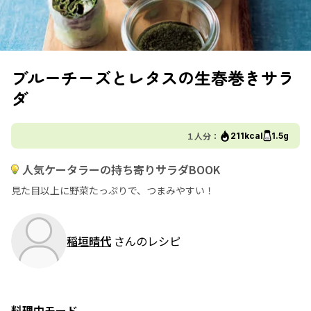
ブルーチーズとレタスの生春巻きサラ
ダ
１人分：
211kcal
1.5g
人気ケータラーの持ち寄りサラダBOOK
見た目以上に野菜たっぷりで、つまみやすい！
稲垣晴代
さんのレシピ
料理中モード