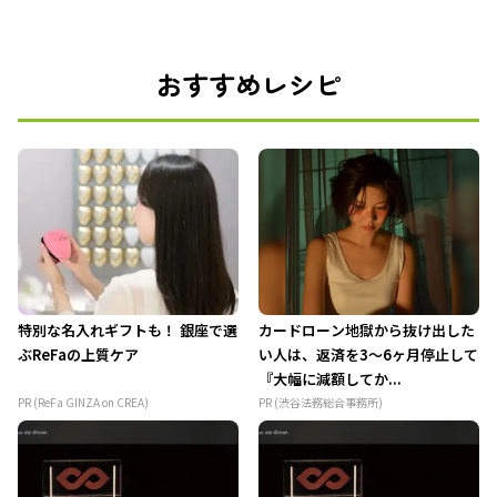
おすすめレシピ
特別な名入れギフトも！ 銀座で選
カードローン地獄から抜け出した
ぶReFaの上質ケア
い人は、返済を3～6ヶ月停止して
『大幅に減額してか...
PR (ReFa GINZA on CREA)
PR (渋谷法務総合事務所)