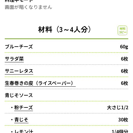
画面が暗くなりません
材料（3～4人分）
ブルーチーズ
60g
サラダ菜
6枚
サニーレタス
6枚
生春巻きの皮（ライスペーパー）
6枚
青じそソース
・
粉チーズ
大さじ1/2
・
青じそ
30枚
・
レモン汁
1/4個分