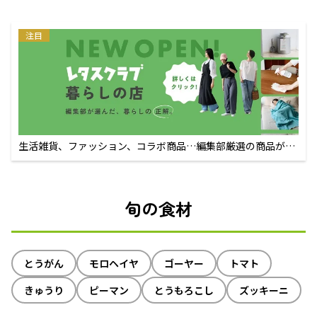
注目
生活雑貨、ファッション、コラボ商品…編集部厳選の商品が買
えるECサイト
旬の食材
とうがん
モロヘイヤ
ゴーヤー
トマト
きゅうり
ピーマン
とうもろこし
ズッキーニ