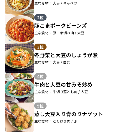
主な食材： 大豆 / キャベツ
2位
豚こまポークビーンズ
主な食材： 豚こま切れ肉 / 大豆
3位
冬野菜と大豆のしょうが煮
主な食材： 大豆 / 白菜
4位
牛肉と大豆の甘みそ炒め
主な食材： 牛切り落とし肉 / 大豆
5位
蒸し大豆入り青のりナゲット
主な食材： とりひき肉 / 卵