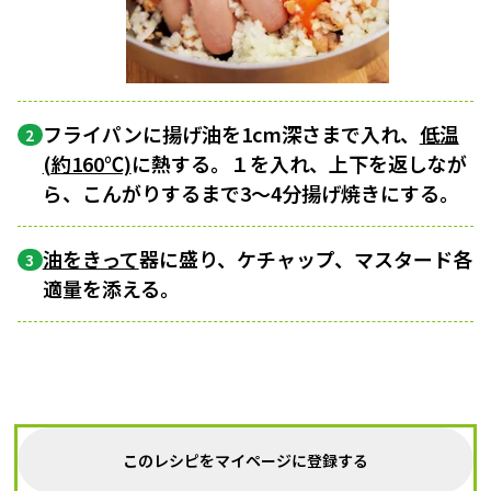
フライパンに揚げ油を1cm深さまで入れ、
低温
2
(約160℃)
に熱する。１を入れ、上下を返しなが
ら、こんがりするまで3～4分揚げ焼きにする。
油をきって
器に盛り、ケチャップ、マスタード各
3
適量を添える。
このレシピをマイページに登録する