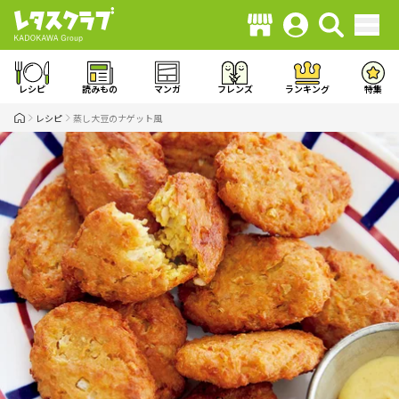
レシピ
読みもの
マンガ
フレンズ
ランキング
特集
レシピ
蒸し大豆のナゲット風