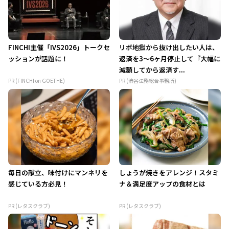
FINCHI主催「IVS2026」トークセ
リボ地獄から抜け出したい人は、
ッションが話題に！
返済を3～6ヶ月停止して『大幅に
減額してから返済す...
PR (FINCHI on GOETHE)
PR (渋谷法務総合事務所)
毎日の献立、味付けにマンネリを
しょうが焼きをアレンジ！スタミ
感じている方必見！
ナ＆満足度アップの食材とは
PR (レタスクラブ)
PR (レタスクラブ)