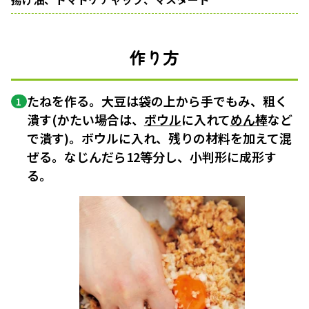
作り方
たねを作る。大豆は袋の上から手でもみ、粗く
1
潰す(かたい場合は、
ボウル
に入れて
めん棒
など
で潰す)。ボウルに入れ、残りの材料を加えて混
ぜる。なじんだら12等分し、小判形に成形す
る。