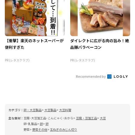
【衝撃】楽天のネットスーパーが
ダイレクトに広がる肉の旨み！絶
便利すぎた
品豚バラベーコン
PR (レタスクラブ)
PR (レタスクラブ)
Recommended by
カテゴリ：
卵・大豆製品
大豆製品
大豆料理
主な食材：
豆腐･大豆加工品･こんにゃく･おから
豆腐・豆加工品
大豆
卵･乳製品
卵
卵
野菜
野菜その他
玉ねぎのみじん切り