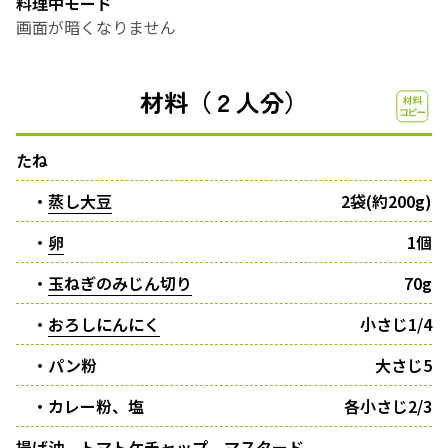
料理中モード
画面が暗くなりません
材料（２人分）
たね
・
蒸し大豆
2袋(約200g)
・
卵
1個
・
玉ねぎのみじん切り
70g
・
おろしにんにく
小さじ1/4
・パン粉
大さじ5
・カレー粉、塩
各小さじ2/3
揚げ油、トマトケチャップ、マスタード