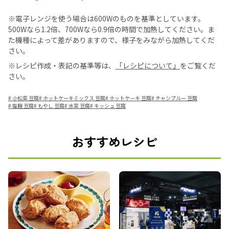
※電子レンジを使う場合は600Wのものを基準としています。
500Wなら1.2倍、700Wなら0.9倍の時間で加熱してください。ま
た機種によって差がありますので、様子をみながら加熱してくだ
さい。
※レシピ作成・表記の基準等は、
「レシピについて」
をご覧くだ
さい。
#
小松菜 豆腐
#
ホットケーキミックス 豆腐
#
ホットケーキ 豆腐
#
チャンプルー 豆腐
#
塩麹 豆腐
#
もやし 豆腐
#
水菜 豆腐
#
キッシュ 豆腐
おすすめレシピ