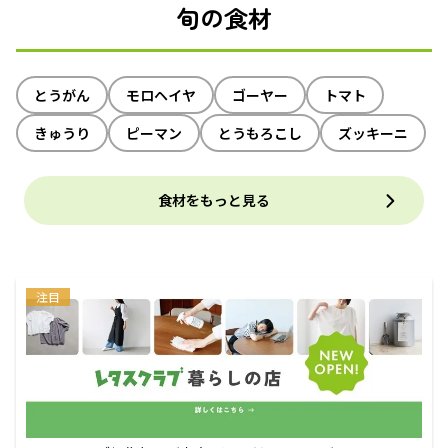
旬の食材
とうがん
モロヘイヤ
ゴーヤー
トマト
きゅうり
ピーマン
とうもろこし
ズッキーニ
食材をもっと見る
注目