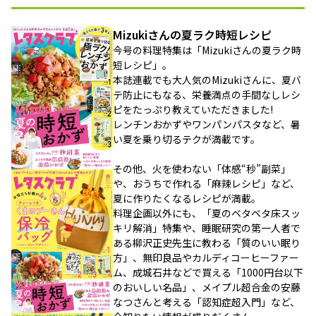
Mizukiさんの夏ラク時短レシピ
今号の料理特集は「Mizukiさんの夏ラク時
短レシピ」。
本誌連載でも大人気のMizukiさんに、夏バ
テ防止にもなる、栄養満点の手間なしレシ
ピをたっぷり教えていただきました!
レンチンおかずやワンパンパスタなど、暑
い夏を乗り切るテクが満載です。
その他、火を使わない「体感“秒”副菜」
や、おうちで作れる「麻辣レシピ」など、
夏に作りたくなるレシピが満載。
料理企画以外にも、「夏のベタベタ床スッ
キリ解消」特集や、睡眠研究の第一人者で
ある柳沢正史先生に教わる「質のいい眠り
方」、無印良品やカルディコーヒーファー
ム、成城石井などで買える「1000円台以下
のおいしい名品」、メイプル超合金の安藤
なつさんと考える「認知症超入門」など、