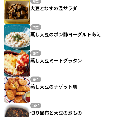
6位
大豆となすの温サラダ
7位
蒸し大豆のポン酢ヨーグルトあえ
8位
蒸し大豆ミートグラタン
9位
蒸し大豆のナゲット風
10位
切り昆布と大豆の煮もの