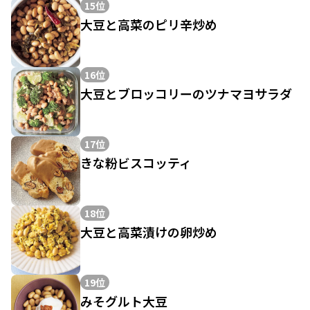
15位
大豆と高菜のピリ辛炒め
16位
大豆とブロッコリーのツナマヨサラダ
17位
きな粉ビスコッティ
18位
大豆と高菜漬けの卵炒め
19位
みそグルト大豆