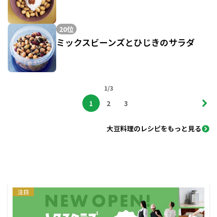
20位
ミックスビーンズとひじきのサラダ
1/3
1
2
3
大豆料理のレシピをもっと見る
注目