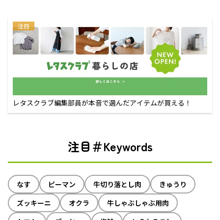
注目
レタスクラブ編集部員が本音で選んだアイテムが買える！
注目＃Keywords
なす
ピーマン
牛切り落とし肉
きゅうり
ズッキーニ
オクラ
牛しゃぶしゃぶ用肉