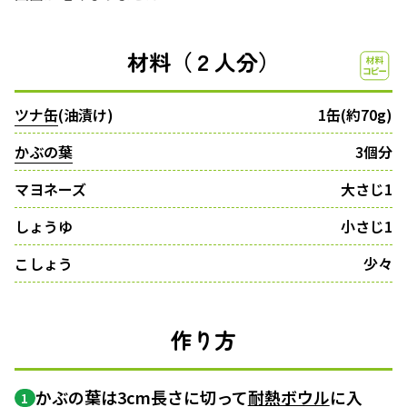
材料（２人分）
ツナ缶
(油漬け)
1缶(約70g)
かぶの葉
3個分
マヨネーズ
大さじ1
しょうゆ
小さじ1
こしょう
少々
作り方
かぶの葉は3cm長さに切って
耐熱ボウル
に入
1