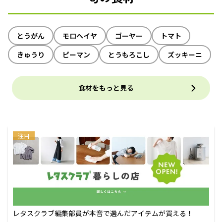
とうがん
モロヘイヤ
ゴーヤー
トマト
きゅうり
ピーマン
とうもろこし
ズッキーニ
食材をもっと見る
注目
レタスクラブ編集部員が本音で選んだアイテムが買える！