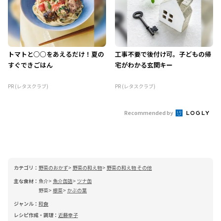
トマトと○○をあえるだけ！夏の
工事不要で後付け可。子どもの帰
すぐできごはん
宅がわかる玄関キー
PR (レタスクラブ)
PR (レタスクラブ)
Recommended by
カテゴリ：
野菜のおかず
野菜の和え物
野菜の和え物 その他
主な食材：
魚介
魚介缶詰
ツナ缶
野菜
根菜
かぶの葉
ジャンル：
和食
レシピ作成・調理：
近藤幸子