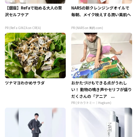
【銀座】ReFaで始める大人の贅
NARSの新クレンジングオイルで
沢セルフケア
毎朝、メイク映えする潤い美肌へ
PR (ReFa GINZA on CREA)
PR (NARS on 美的.com)
ツナマヨわかめサラダ
おかたづけもできる点がうれし
い！ 動物の鳴き声やセリフが盛り
だくさんの「アニア ...
PR (タカラトミー｜Hugkum)