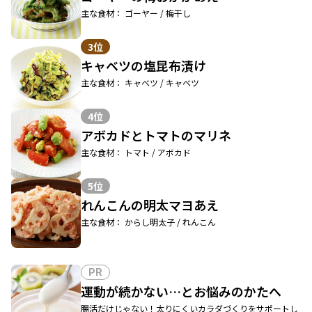
主な食材： ゴーヤー / 梅干し
3位
キャベツの塩昆布漬け
主な食材： キャベツ / キャベツ
4位
アボカドとトマトのマリネ
主な食材： トマト / アボカド
5位
れんこんの明太マヨあえ
主な食材： からし明太子 / れんこん
PR
運動が続かない…とお悩みのかたへ
腸活だけじゃない！太りにくいカラダづくりをサポートし