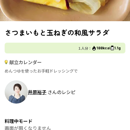
さつまいもと玉ねぎの和風サラダ
１人分：
188kcal
1.1g
献立カレンダー
めんつゆを使ったお手軽ドレッシングで
井原裕子
さんのレシピ
料理中モード
画面が暗くなりません