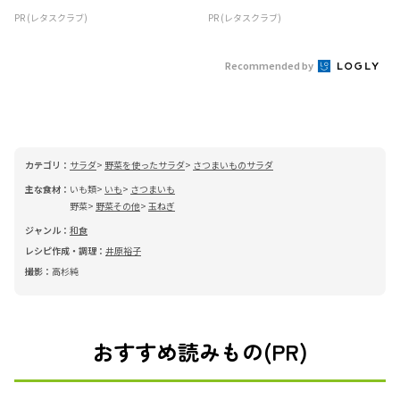
PR (レタスクラブ)
PR (レタスクラブ)
Recommended by
カテゴリ：
サラダ
野菜を使ったサラダ
さつまいものサラダ
主な食材：
いも類
いも
さつまいも
野菜
野菜その他
玉ねぎ
ジャンル：
和食
レシピ作成・調理：
井原裕子
撮影：
高杉純
おすすめ読みもの(PR)