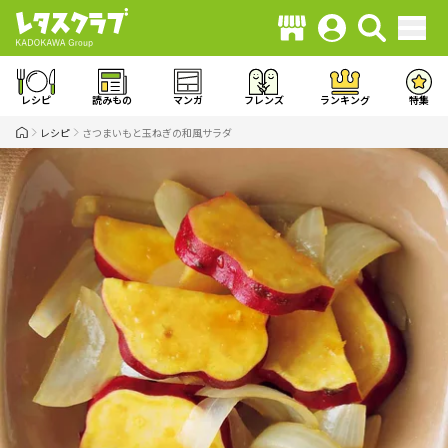
レシピ
読みもの
マンガ
フレンズ
ランキング
特集
レシピ
さつまいもと玉ねぎの和風サラダ