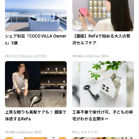
シェア別荘「COCO VILLA Owner
【銀座】ReFaで始める大人の贅
s」3選
沢セルフケア
PR (COCO VILLA on GOETHE)
PR (ReFa GINZA on CREA)
上質な眠りも美髪ケアも！ 銀座で
工事不要で後付け可。子どもの帰
体感するReFa
宅がわかる玄関キー
PR (ReFa GINZA on CREA)
PR (レタスクラブ)