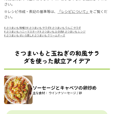
さい。
※レシピ作成・表記の基準等は、
「レシピについて」
をご覧くだ
さい。
#
さつまいも 味噌汁
#
さつまいも サラダ
#
さつまいも りんご サラダ
#
さつまいも ハニーマスタード
#
さつまいも ひき肉
#
さつまいも レンジ
#
さつまいも せいろ蒸し
#
さつまいも クリームチーズ
さつまいもと玉ねぎの和風サラ
ダを使った献立アイデア
ソーセージとキャベツの卵炒め
主な食材： ウインナソーセージ / 卵