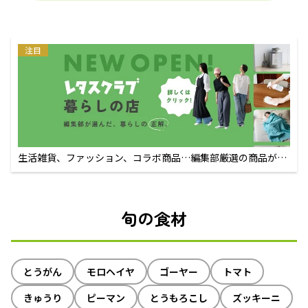
注目
生活雑貨、ファッション、コラボ商品…編集部厳選の商品が買
えるECサイト
旬の食材
とうがん
モロヘイヤ
ゴーヤー
トマト
きゅうり
ピーマン
とうもろこし
ズッキーニ