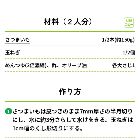
材料（２人分）
さつまいも
1/2本(約150g)
玉ねぎ
1/2個
めんつゆ(3倍濃縮)、酢、オリーブ油
各大さじ1
作り方
さつまいもは皮つきのまま7mm厚さの
半月切り
1
にし、水に約3分さらして水けをきる。玉ねぎは
1cm幅の
くし形切り
にする。