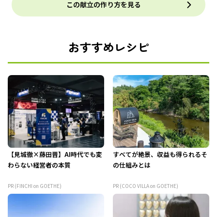
この献立の作り方を見る
おすすめレシピ
【見城徹×藤田晋】AI時代でも変
すべてが絶景、収益も得られるそ
わらない経営者の本質
の仕組みとは
PR (FINCHI on GOETHE)
PR (COCO VILLA on GOETHE)