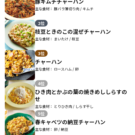
豚キムチチャーハン
主な食材： 豚バラ薄切り肉 / キムチ
2位
枝豆ときのこの混ぜチャーハン
主な食材： まいたけ / 枝豆
3位
チャーハン
主な食材： ロースハム / 卵
4位
ひき肉とかぶの葉の焼きめししらすの
せ
主な食材： とりひき肉 / しらす干し
5位
春キャベツの納豆チャーハン
主な食材： 卵 / 納豆