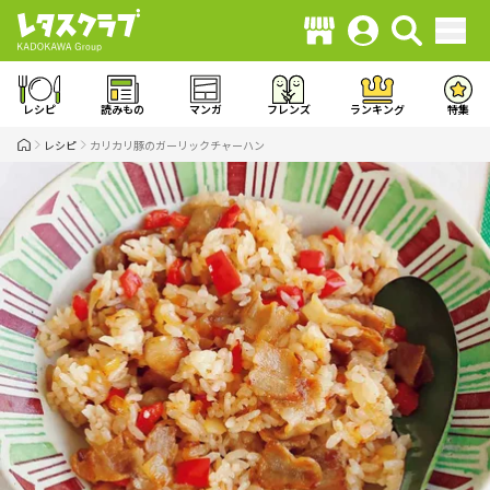
レシピ
読みもの
マンガ
フレンズ
ランキング
特集
レシピ
カリカリ豚のガーリックチャーハン