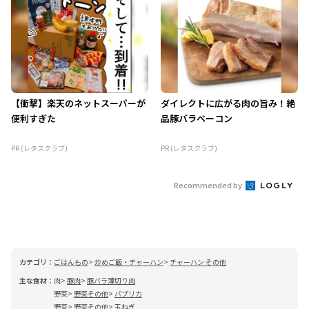
【衝撃】楽天のネットスーパーが
ダイレクトに広がる肉の旨み！絶
便利すぎた
品豚バラベーコン
PR (レタスクラブ)
PR (レタスクラブ)
Recommended by
カテゴリ：
ごはんもの
炒めご飯・チャーハン
チャーハン その他
主な食材：
肉
豚肉
豚バラ薄切り肉
野菜
野菜その他
パプリカ
野菜
野菜その他
玉ねぎ