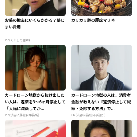
お墓の撤去にいくらかかる？墓じ
カリカリ豚の即席マリネ
まい費用
PR (くらしの話題)
カードローン地獄から抜け出した
カードローン地獄の人は、消費者
い人は、返済を3～6ヶ月停止して
金融が教えない『返済停止して減
『大幅に減額してか...
額・免除する方法』で...
PR (渋谷法務総合事務所)
PR (渋谷法務総合事務所)