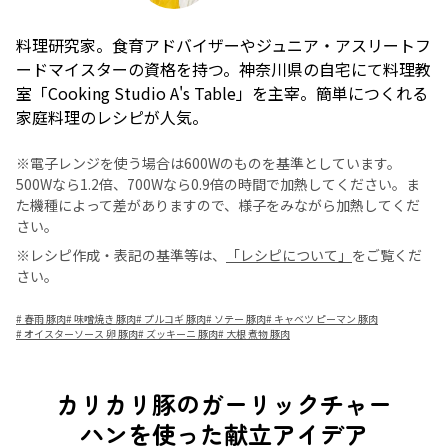
料理研究家。食育アドバイザーやジュニア・アスリートフ
ードマイスターの資格を持つ。神奈川県の自宅にて料理教
室「Cooking Studio A's Table」を主宰。簡単につくれる
家庭料理のレシピが人気。
※電子レンジを使う場合は600Wのものを基準としています。
500Wなら1.2倍、700Wなら0.9倍の時間で加熱してください。ま
た機種によって差がありますので、様子をみながら加熱してくだ
さい。
※レシピ作成・表記の基準等は、
「レシピについて」
をご覧くだ
さい。
#
春雨 豚肉
#
味噌焼き 豚肉
#
プルコギ 豚肉
#
ソテー 豚肉
#
キャベツ ピーマン 豚肉
#
オイスターソース 卵 豚肉
#
ズッキーニ 豚肉
#
大根 煮物 豚肉
カリカリ豚のガーリックチャー
ハンを使った献立アイデア