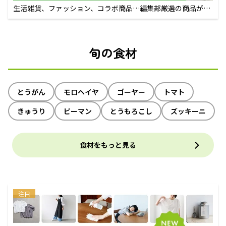
生活雑貨、ファッション、コラボ商品…編集部厳選の商品が買
えるECサイト
旬の食材
とうがん
モロヘイヤ
ゴーヤー
トマト
きゅうり
ピーマン
とうもろこし
ズッキーニ
食材をもっと見る
注目