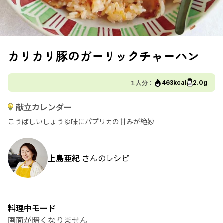
カリカリ豚のガーリックチャーハン
１人分：
463kcal
2.0g
献立カレンダー
こうばしいしょうゆ味にパプリカの甘みが絶妙
上島亜紀
さんのレシピ
料理中モード
画面が暗くなりません