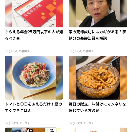
もらえる年金25万円以下の人が知
家の売却成功にはカギがある？家
るべき事
処分の基礎知識を解説
PR (くらしの話題)
PR (くらしの話題)
トマトと○○をあえるだけ！夏の
毎日の献立、味付けにマンネリを
すぐできごはん
感じている方必見！
PR (レタスクラブ)
PR (レタスクラブ)