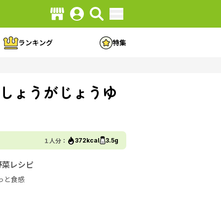
ランキング
特集
しょうがじょうゆ
１人分：
372kcal
3.5g
野菜レシピ
っと食感