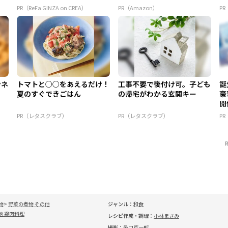
PR（ReFa GINZA on CREA）
PR（Amazon）
PR
ンネ
トマトと○○をあえるだけ！
工事不要で後付け可。子ども
誕
夏のすぐできごはん
の帰宅がわかる玄関キー
豪
開
PR（レタスクラブ）
PR（レタスクラブ）
P
物
野菜の煮物 その他
ジャンル：
和食
他 鶏肉料理
レシピ作成・調理：
小林まさみ
撮影：
邑口京一郎