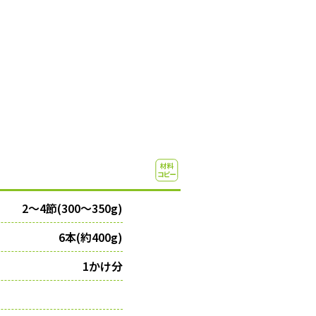
2～4節(300～350g)
6本(約400g)
1かけ分