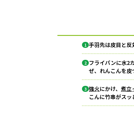
手羽先は皮目と反
1
フライパンに水2
2
ぜ、れんこんを皮
強火
にかけ、
煮立
3
こんに竹串がスッ