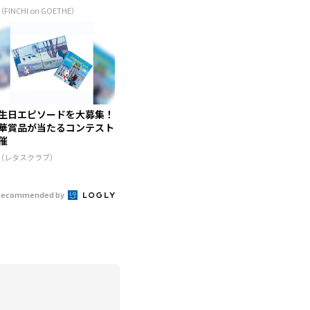
（FINCHI on GOETHE）
生日エピソードを大募集！
華賞品が当たるコンテスト
催
R（レタスクラブ）
Recommended by