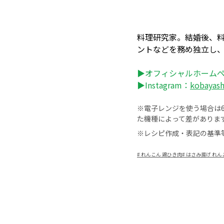
料理研究家。結婚後、
ントなどを務め独立し
▶オフィシャルホーム
▶Instagram：
kobayas
※電子レンジを使う場合は60
た機種によって差がありま
※レシピ作成・表記の基準
#
れんこん 鶏ひき肉
#
はさみ揚げ れん