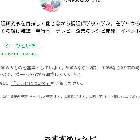
料理研究家を目指して働きながら調理師学校で学ぶ。在学中か
、その後は雑誌、単行本、テレビ、企業のレシピ開発、イベン
ページ：
ひといき。
himasami.masaru
0Wのものを基準としています。500Wなら1.2倍、700Wなら0.9倍
すので、様子をみながら加熱してください。
等は、
「レシピについて」
をご覧ください。
こん
#
生姜焼き 野菜
#
チャーハン 野菜
#
れんこん 素揚げ
#
れんこん 明太子
#
せいろ蒸し れんこん
#
れ
おすすめレシピ