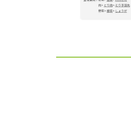
肉
とり肉
とり手羽先
野菜
根菜
しょうが