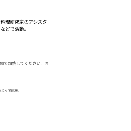
ら料理研究家のアシスタ
トなどで活動。
の時間で加熱してください。ま
んこん 甘酢漬け