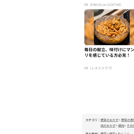
PR（FINCHI on GOETHE）
毎日の献立、味付けにマ
リを感じている方必見！
PR（レタスクラブ）
カテゴリ：
野菜のおかず
野菜の煮
肉のおかず
鶏肉
その
主な食材：
野菜
根菜
れんこん