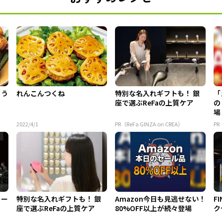
ょう
れんこんつくね
特別な名入れギフトも！ 銀
「
座で選ぶReFaの上質ケア
の
場
2022/4/1
PR（ReFa GINZA on CREA）
PR
トー
特別な名入れギフトも！ 銀
Amazon今日も見逃せない！
F
座で選ぶReFaの上質ケア
80%OFF以上が続々登場
ク