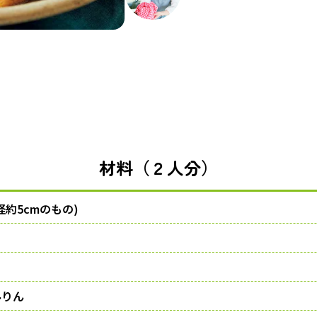
材料（２人分）
径約5cmのもの)
みりん