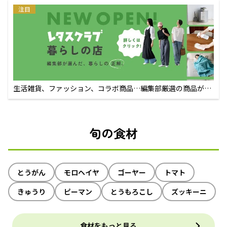
注目
生活雑貨、ファッション、コラボ商品…編集部厳選の商品が買
えるECサイト
旬の食材
とうがん
モロヘイヤ
ゴーヤー
トマト
きゅうり
ピーマン
とうもろこし
ズッキーニ
食材をもっと見る