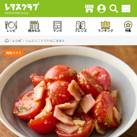
レシピ
読みもの
マンガ
フレンズ
ランキング
特集
レシピ
ハムとミニトマトのごまあえ
時短でラク