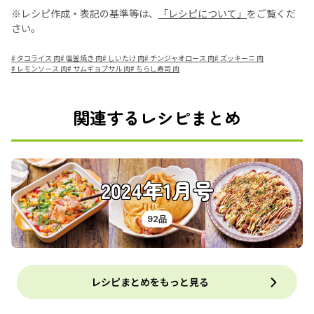
※レシピ作成・表記の基準等は、
「レシピについて」
をご覧くだ
さい。
#
タコライス 肉
#
塩釜焼き 肉
#
しいたけ 肉
#
チンジャオロース 肉
#
ズッキーニ 肉
#
レモンソース 肉
#
サムギョプサル 肉
#
ちらし寿司 肉
関連するレシピまとめ
2024年1月号
92品
レシピまとめをもっと見る