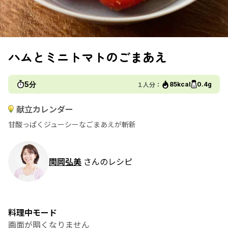
ハムとミニトマトのごまあえ
5分
１人分：
85kcal
0.4g
献立カレンダー
甘酸っぱくジューシーなごまあえが斬新
関岡弘美
さんのレシピ
料理中モード
画面が暗くなりません