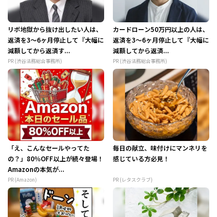
リボ地獄から抜け出したい人は、
カードローン50万円以上の人は、
返済を3～6ヶ月停止して『大幅に
返済を3～6ヶ月停止して『大幅に
減額してから返済す...
減額してから返済...
PR (渋谷法務総合事務所)
PR (渋谷法務総合事務所)
「え、こんなセールやってた
毎日の献立、味付けにマンネリを
の？」80％OFF以上が続々登場！
感じている方必見！
Amazonの本気が...
PR (Amazon)
PR (レタスクラブ)