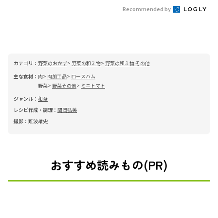
Recommended by
カテゴリ：
野菜のおかず
野菜の和え物
野菜の和え物 その他
主な食材：
肉
肉加工品
ロースハム
野菜
野菜その他
ミニトマト
ジャンル：
和食
レシピ作成・調理：
関岡弘美
撮影：
難波雄史
おすすめ読みもの(PR)