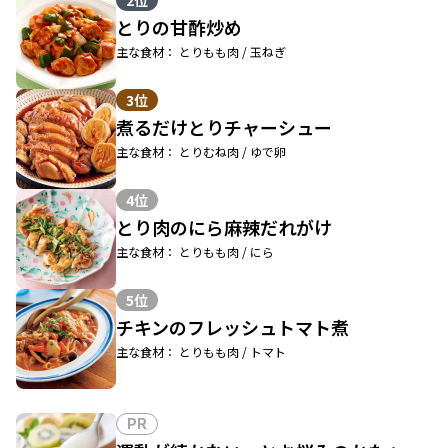
2位
とりの甘酢炒め
主な食材： とりもも肉 / 玉ねぎ
3位
煮るだけとりチャーシュー
主な食材： とりむね肉 / ゆで卵
4位
とり肉のにら麻辣だれがけ
主な食材： とりもも肉 / にら
5位
チキンのフレッシュトマト煮
主な食材： とりもも肉 / トマト
PR