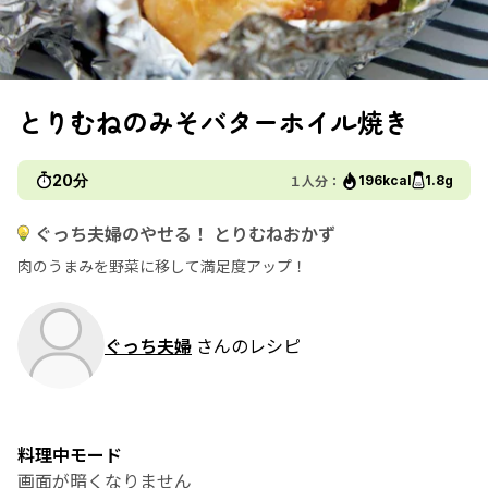
とりむねのみそバターホイル焼き
20分
１人分：
196kcal
1.8g
ぐっち夫婦のやせる！ とりむねおかず
肉のうまみを野菜に移して満足度アップ！
ぐっち夫婦
さんのレシピ
料理中モード
画面が暗くなりません