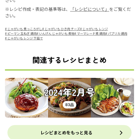
さい。
※レシピ作成・表記の基準等は、
「レシピについて」
をご覧くだ
さい。
#
じゃがいも 煮っころがし
#
じゃがいも ひき肉 チーズ
#
じゃがいも レンジ
#
ピーマン 玉ねぎ 鶏肉
#
いんげん じゃがいも 煮物
#
マーマレード煮 鶏肉
#
パプリカ 鶏肉
#
じゃがいも レンジ 下茹で
関連するレシピまとめ
2024年2月号
83品
レシピまとめをもっと見る