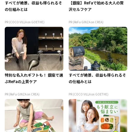
すべてが絶景、収益も得られるそ
【銀座】ReFaで始める大人の贅
の仕組みとは
沢セルフケア
PR (COCO VILLA on GOETHE)
PR (ReFa GINZA on CREA)
特別な名入れギフトも！ 銀座で選
すべてが絶景、収益も得られるそ
ぶReFaの上質ケア
の仕組みとは
PR (ReFa GINZA on CREA)
PR (COCO VILLA on GOETHE)