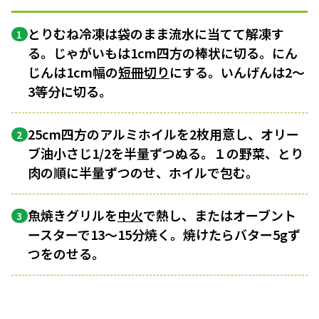
とりむね冷凍は袋のまま流水に当てて解凍す
1
る。じゃがいもは1cm四方の棒状に切る。にん
じんは1cm幅の
短冊切り
にする。いんげんは2～
3等分に切る。
25cm四方のアルミホイルを2枚用意し、オリー
2
ブ油小さじ1/2を半量ずつぬる。１の野菜、とり
肉の順に半量ずつのせ、ホイルで包む。
魚焼きグリルを
中火
で熱し、またはオーブント
3
ースターで13～15分焼く。焼けたらバター5gず
つをのせる。