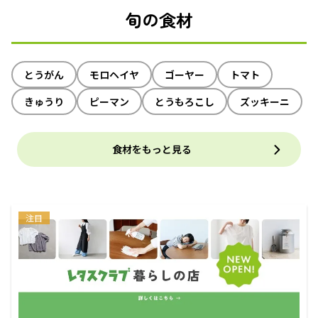
旬の食材
とうがん
モロヘイヤ
ゴーヤー
トマト
きゅうり
ピーマン
とうもろこし
ズッキーニ
食材をもっと見る
注目