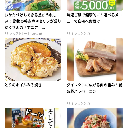
おかたづけもできる点がうれし
時短ご飯で健康的に！選べるメニ
い！ 動物の鳴き声やセリフが盛り
ューで自宅へお届け
だくさんの「アニア ...
PR (タカラトミー｜Hugkum)
PR (レタスクラブ)
とりのホイルみそ焼き
ダイレクトに広がる肉の旨み！絶
品豚バラベーコン
PR (レタスクラブ)