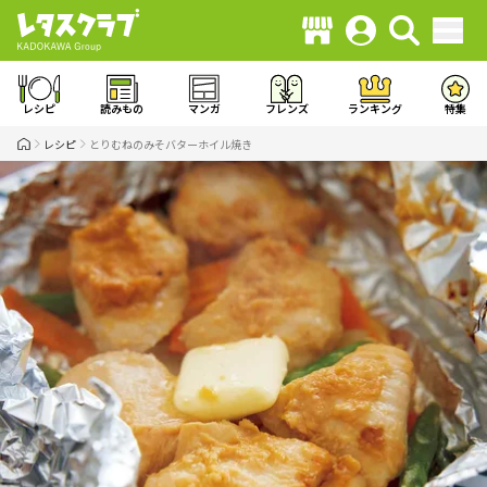
レシピ
読みもの
マンガ
フレンズ
ランキング
特集
レシピ
とりむねのみそバターホイル焼き