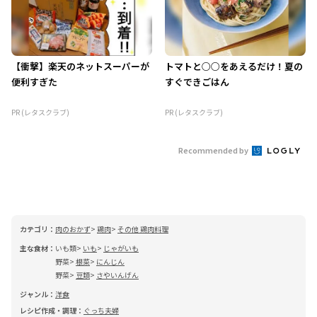
【衝撃】楽天のネットスーパーが
トマトと○○をあえるだけ！夏の
便利すぎた
すぐできごはん
PR (レタスクラブ)
PR (レタスクラブ)
Recommended by
カテゴリ：
肉のおかず
鶏肉
その他 鶏肉料理
主な食材：
いも類
いも
じゃがいも
野菜
根菜
にんじん
野菜
豆類
さやいんげん
ジャンル：
洋食
レシピ作成・調理：
ぐっち夫婦