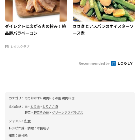
ダイレクトに広がる肉の旨み！絶
ささ身とアスパラのオイスターソ
品豚バラベーコン
ース煮
PR (レタスクラブ)
Recommended by
カテゴリ：
肉のおかず
鶏肉
その他 鶏肉料理
主な食材：
肉
とり肉
とりささ身
野菜
野菜その他
グリーンアスパラガス
ジャンル：
和食
レシピ作成・調理：
本田明子
撮影：
高杉純