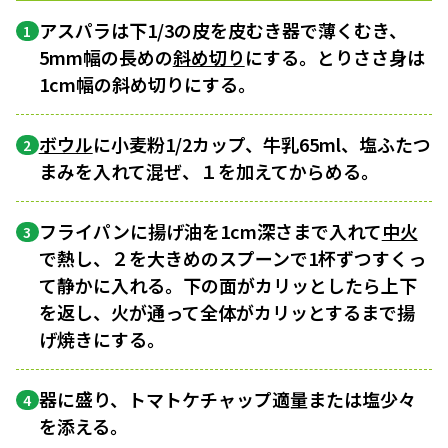
アスパラは下1/3の皮を皮むき器で薄くむき、
1
5mm幅の長めの
斜め切り
にする。とりささ身は
1cm幅の斜め切りにする。
ボウル
に小麦粉1/2カップ、牛乳65ml、塩ふたつ
2
まみを入れて混ぜ、１を加えてからめる。
フライパンに揚げ油を1cm深さまで入れて
中火
3
で熱し、２を大きめのスプーンで1杯ずつすくっ
て静かに入れる。下の面がカリッとしたら上下
を返し、火が通って全体がカリッとするまで揚
げ焼きにする。
器に盛り、トマトケチャップ適量または塩少々
4
を添える。