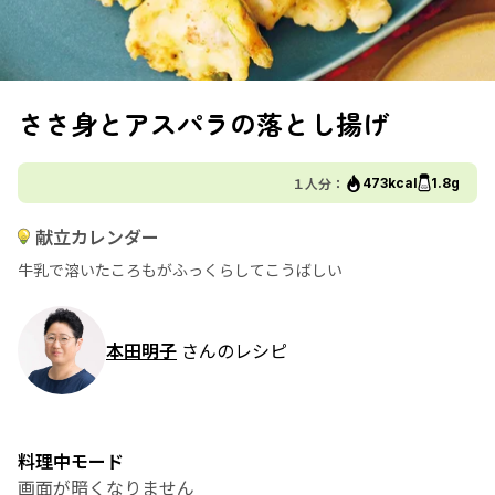
ささ身とアスパラの落とし揚げ
１人分：
473kcal
1.8g
献立カレンダー
牛乳で溶いたころもがふっくらしてこうばしい
本田明子
さんのレシピ
料理中モード
画面が暗くなりません