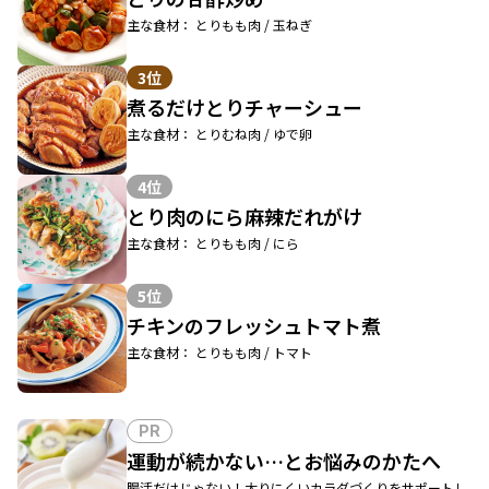
主な食材： とりもも肉 / 玉ねぎ
3位
煮るだけとりチャーシュー
主な食材： とりむね肉 / ゆで卵
4位
とり肉のにら麻辣だれがけ
主な食材： とりもも肉 / にら
5位
チキンのフレッシュトマト煮
主な食材： とりもも肉 / トマト
PR
運動が続かない…とお悩みのかたへ
腸活だけじゃない！太りにくいカラダづくりをサポートし