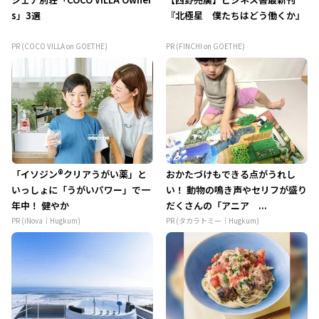
s」3選
『北極星 僕たちはどう働くか』
PR (COCO VILLA on GOETHE)
PR (FINCHI on GOETHE)
「イソジン®クリアうがい薬」と
おかたづけもできる点がうれし
いっしょに「うがいパワー」で一
い！ 動物の鳴き声やセリフが盛り
年中！ 健やか
だくさんの「アニア ...
PR (iNova｜Hugkum)
PR (タカラトミー｜Hugkum)