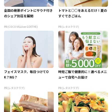
全国の絶景ポイントにサウナ付き
トマトと○○をあえるだけ！夏の
のシェア別荘を展開
すぐできごはん
PR (COCO VILLA on GOETHE)
PR (レタスクラブ)
フェイスマスク、毎日つけてO
時短ご飯で健康的に！選べるメニ
K？NG？
ューで自宅へお届け
PR (レタスクラブ)
PR (レタスクラブ)