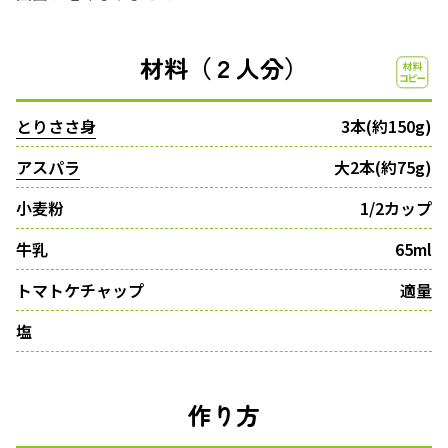
材料（２人分）
とりささ身
3本(約150g)
アスパラ
大2本(約75g)
小麦粉
1/2カップ
牛乳
65ml
トマトケチャップ
適量
塩
作り方