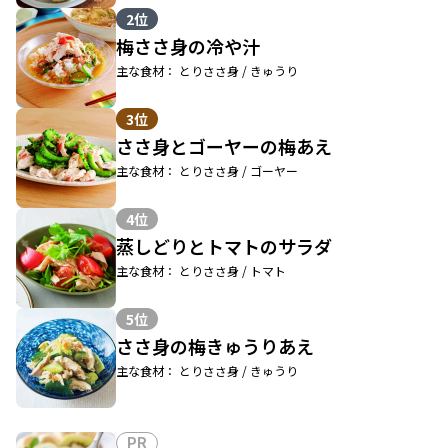
2位
梅ささ身の冷や汁
主な食材： とりささ身 / きゅうり
3位
ささ身とゴーヤーの梅あえ
主な食材： とりささ身 / ゴーヤー
4位
蒸しどりとトマトのサラダ
主な食材： とりささ身 / トマト
5位
ささ身の梅きゅうりあえ
主な食材： とりささ身 / きゅうり
PR