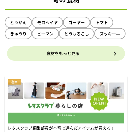
とうがん
モロヘイヤ
ゴーヤー
トマト
きゅうり
ピーマン
とうもろこし
ズッキーニ
食材をもっと見る
注目
レタスクラブ編集部員が本音で選んだアイテムが買える！