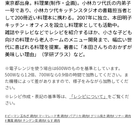
東京都出身。料理業(制作・企画)。小林カツ代氏の内弟子
一号であり、小林カツ代キッチンスタジオの書籍担当者と
して200冊近い料理本に携わる。2007年に独立、本田明子
キッチン・オフィスを設立し料理家としても活動中。
雑誌やテレビなどでレシピを紹介するほか、小さな子ども
向けの料理から老人ホームのメニュー開発まで、幅広い世
代に喜ばれる料理を提案。著書に「本田さんちのおかずが
美味しい理由」（学研プラス）など。
※電子レンジを使う場合は600Wのものを基準としています。
500Wなら1.2倍、700Wなら0.9倍の時間で加熱してください。ま
た機種によって差がありますので、様子をみながら加熱してくだ
さい。
※レシピ作成・表記の基準等は、
「レシピについて」
をご覧くだ
さい。
#
ピーマン 玉ねぎ 鶏肉
#
マーマレード煮 鶏肉
#
パプリカ 鶏肉
#
グリル焼き 鶏肉
#
ソテー 鶏肉
#
舞茸 鶏肉
#
チンゲン菜 鶏肉
#
なす 鶏肉