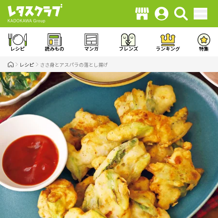
レシピ
読みもの
マンガ
フレンズ
ランキング
特集
レシピ
ささ身とアスパラの落とし揚げ