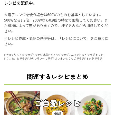
レシピを配信中。
※電子レンジを使う場合は600Wのものを基準としています。
500Wなら1.2倍、700Wなら0.9倍の時間で加熱してください。ま
た機種によって差がありますので、様子をみながら加熱してくだ
さい。
※レシピ作成・表記の基準等は、
「レシピについて」
をご覧くだ
さい。
#
きゅうり ちくわ サラダ
#
サラダ 水菜
#
キャベツ サラダ ハム
#
アボカド サラダ トマト
#
さつまいも サラダ
#
カリフラワー サラダ
#
さつまいも りんご サラダ
#
オクラ サラダ
関連するレシピまとめ
ご自愛レシピ
40品