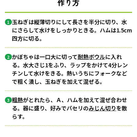
作り方
玉ねぎは縦薄切りにして長さを半分に切り、水
1
にさらして水けをしっかりときる。ハムは1.5cm
四方に切る。
かぼちゃは一口大に切って
耐熱ボウル
に入れ
2
る。水大さじ1をふり、ラップをかけて4分レン
チンして水けをきる。熱いうちにフォークなど
で粗く潰し、玉ねぎを加えて混ぜる。
粗熱
がとれたら、Ａ、ハムを加えて混ぜ合わせ
3
る。器に盛り、好みでパセリの
みじん切り
を散
らす。