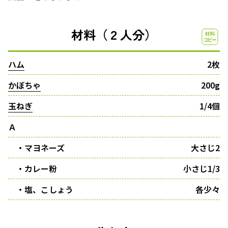
材料（２人分）
ハム
2枚
かぼちゃ
200g
玉ねぎ
1/4個
Ａ
・マヨネーズ
大さじ2
・カレー粉
小さじ1/3
・塩、こしょう
各少々