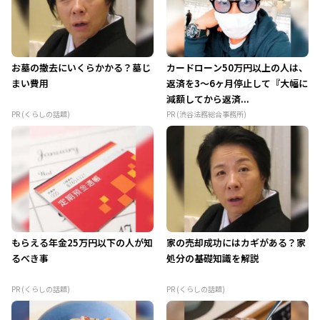
お墓の撤去にいくらかかる？墓じ
カードローン50万円以上の人は、
まい費用
返済を3～6ヶ月停止して『大幅に
減額してから返済...
PR (くらしの話題)
PR (渋谷法務総合事務所)
もらえる年金25万円以下の人が知
家の売却成功にはカギがある？家
るべき事
処分の基礎知識を解説
PR (くらしの話題)
PR (くらしの話題)