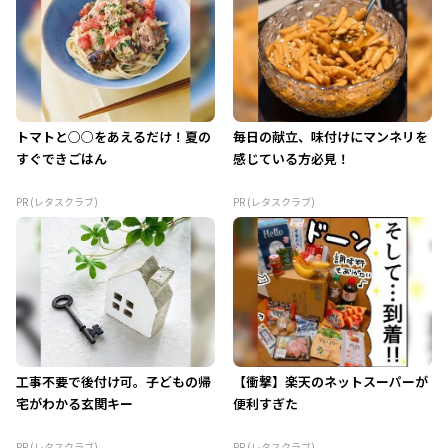
トマトと○○をあえるだけ！夏の
毎日の献立、味付けにマンネリを
すぐできごはん
感じている方必見！
PR (レタスクラブ)
PR (レタスクラブ)
工事不要で後付け可。子どもの帰
【衝撃】楽天のネットスーパーが
宅がわかる玄関キー
便利すぎた
PR (レタスクラブ)
PR (レタスクラブ)