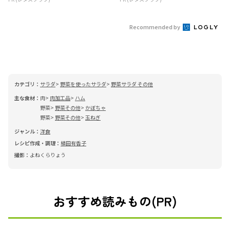
Recommended by
カテゴリ：
サラダ
野菜を使ったサラダ
野菜サラダ その他
主な食材：
肉
肉加工品
ハム
野菜
野菜その他
かぼちゃ
野菜
野菜その他
玉ねぎ
ジャンル：
洋食
レシピ作成・調理：
植田有香子
撮影：
よねくらりょう
おすすめ読みもの(PR)