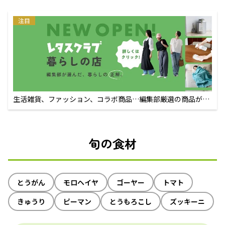
注目
生活雑貨、ファッション、コラボ商品…編集部厳選の商品が買
えるECサイト
旬の食材
とうがん
モロヘイヤ
ゴーヤー
トマト
きゅうり
ピーマン
とうもろこし
ズッキーニ