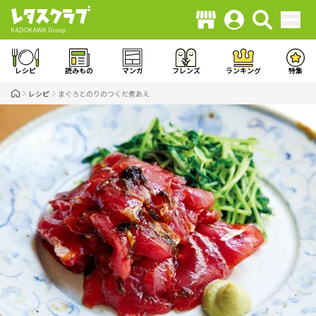
レシピ
読みもの
マンガ
フレンズ
ランキング
特集
レシピ
まぐろとのりのつくだ煮あえ