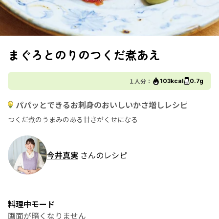
まぐろとのりのつくだ煮あえ
１人分：
103kcal
0.7g
パパッとできるお刺身のおいしいかさ増しレシピ
つくだ煮のうまみのある甘さがくせになる
今井真実
さんのレシピ
料理中モード
画面が暗くなりません