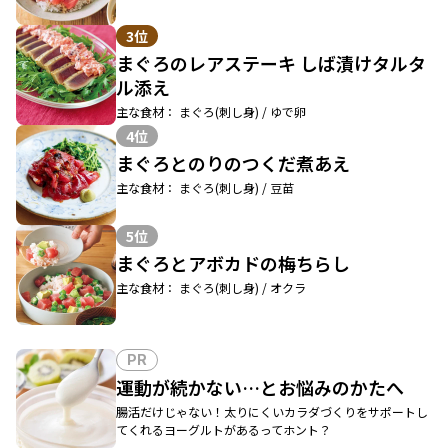
3位
まぐろのレアステーキ しば漬けタルタ
ル添え
主な食材： まぐろ(刺し身) / ゆで卵
4位
まぐろとのりのつくだ煮あえ
主な食材： まぐろ(刺し身) / 豆苗
5位
まぐろとアボカドの梅ちらし
主な食材： まぐろ(刺し身) / オクラ
PR
運動が続かない…とお悩みのかたへ
腸活だけじゃない！太りにくいカラダづくりをサポートし
てくれるヨーグルトがあるってホント？