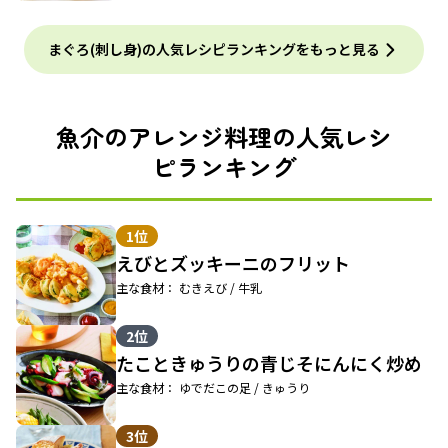
まぐろ(刺し身)の人気レシピランキングをもっと見る
魚介のアレンジ料理の人気レシ
ピランキング
1位
えびとズッキーニのフリット
主な食材： むきえび / 牛乳
2位
たこときゅうりの青じそにんにく炒め
主な食材： ゆでだこの足 / きゅうり
3位