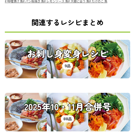
#
味噌漬け 魚
#
パン粉焼き 魚
#
レモンソース 魚
#
大根に合う 魚
#
たけのこ 魚
関連するレシピまとめ
お刺し身変身レシピ
9品
2025年10・11月合併号
88品