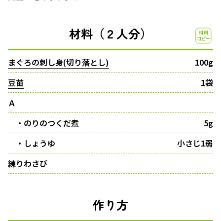
材料（２人分）
まぐろの刺し身(切り落とし)
100g
豆苗
1袋
Ａ
・
のりのつくだ煮
5g
・しょうゆ
小さじ1弱
練りわさび
作り方