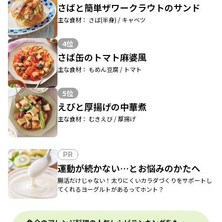
さばと簡単ザワークラウトのサンド
主な食材： さば(半身) / キャベツ
4位
さば缶のトマト麻婆風
主な食材： もめん豆腐 / トマト
5位
えびと厚揚げの中華煮
主な食材： むきえび / 厚揚げ
PR
運動が続かない…とお悩みのかたへ
腸活だけじゃない！太りにくいカラダづくりをサポートし
てくれるヨーグルトがあるってホント？