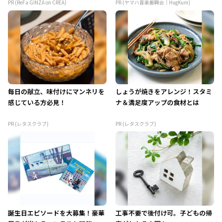
PR (ReFa GINZA on CREA)
PR (ヤマハ音楽振興会｜HugKum)
毎日の献立、味付けにマンネリを
しょうが焼きをアレンジ！スタミ
感じている方必見！
ナ＆満足度アップの食材とは
PR (レタスクラブ)
PR (レタスクラブ)
誕生日エピソードを大募集！豪華
工事不要で後付け可。子どもの帰