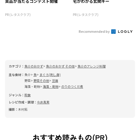
賞品が当たるコンテスト開催
宅がわかる玄関キー
PR (レタスクラブ)
PR (レタスクラブ)
Recommended by
カテゴリ：
魚介のおかず
魚介のおかず その他
魚介のアレンジ料理
主な食材：
魚介
魚
まぐろ(刺し身)
野菜
野菜その他
豆苗
海藻・乾物
海藻・乾物
のりのつくだ煮
ジャンル：
和食
レシピ作成・調理：
今井真実
撮影：
木村拓
おすすめ読みもの(PR)